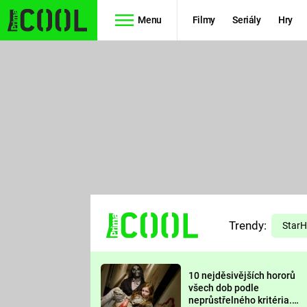
Menu
Filmy
Seriály
Hry
Seriály
Filmy
SIMPSONOVI
STAR WARS
HVĚZDNÁ
AVENGERS
BRÁNA
RYCHLE A
TEORIE
ZBĚSILE 10
Trendy:
VELKÉHO
Star
PREDÁTOR
TŘESKU
10 nejděsivějších hororů
FUTURAMA
všech dob podle
neprůstřelného kritéria.