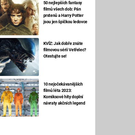
50 nejlepších fantasy
filmů všech dob: Pán
prstenů a Harry Potter
jsou jen špičkou ledovce
KVÍZ: Jak dobře znáte
filmovou sérii Vetřelec?
Otestujte se!
10 nejočekávanějších
filmů léta 2023:
Komiksové hity doplní
návraty akčních legend