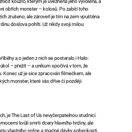
ničit kouzlo, kterým je uvězněna jeho vyvolená, a
ení obřích monster – kolosů. Po zabití toho
zích zrušeno, ale zároveň je tím na zem vpuštěna
 hrdinu doslova pohltí. Už nikdy svoji milou
příběhy a o jeden z nich se postaralo i Halo:
úkol – přežít – a unikum spočívá v tom, že
. Konec už je sice zpracován filmečkem, ale
ých monster, které vás dříve či později
 je The Last of Us nevyčerpatelnou studnicí.
mocemi kvůli smrti dcery hlavního hrdiny, ale
stu vlastního srdce a značné dávky sobeckosti,