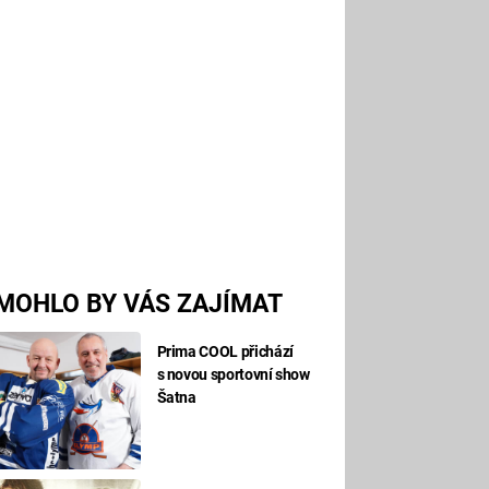
MOHLO BY VÁS ZAJÍMAT
Prima COOL přichází
s novou sportovní show
Šatna