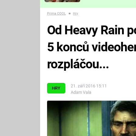
Které děsivé pecky vám
nejvíc zvednou tep?
Prima COOL
■
Hry
Od Heavy Rain po
5 konců videoher
rozpláčou...
21. září 2016 15:11
HRY
Adam Vala