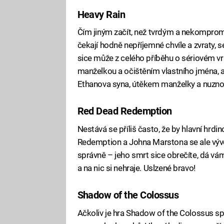
Heavy Rain
Čím jiným začít, než tvrdým a nekompromi
čekají hodně nepříjemné chvíle a zvraty, s
sice může z celého příběhu o sériovém vra
manželkou a očištěním vlastního jména,
Ethanova syna, útěkem manželky a nuzno
Red Dead Redemption
Nestává se příliš často, že by hlavní hrdi
Redemption a Johna Marstona se ale vývojá
správně – jeho smrt sice obrečíte, dá vám
a na nic si nehraje. Uslzené bravo!
Shadow of the Colossus
Ačkoliv je hra Shadow of the Colossus spí