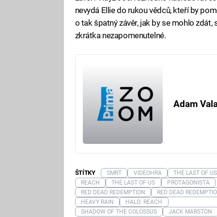
nevydá Ellie do rukou vědců, kteří by pomo
o tak špatný závěr, jak by se mohlo zdát
zkrátka nezapomenutelné.
Adam Val
ŠTÍTKY
SMRT
VIDEOHRA
THE LAST OF U
REACH
THE LAST OF US
PROTAGONISTA
RED DEAD REDEMPTION
RED DEAD REDEMPTI
HEAVY RAIN
HALO: REACH
SHADOW OF THE COLOSSUS
JACK MARSTON