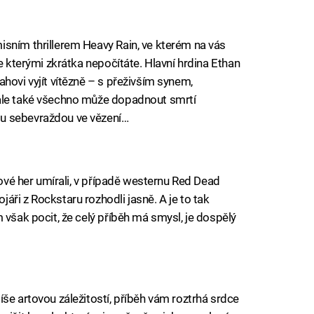
sním thrillerem Heavy Rain, ve kterém na vás
e kterými zkrátka nepočítáte. Hlavní hrdina Ethan
hovi vyjít vítězně – s přeživším synem,
 ale také všechno může dopadnout smrtí
u sebevraždou ve vězení…
nové her umírali, v případě westernu Red Dead
ři z Rockstaru rozhodli jasně. A je to tak
 však pocit, že celý příběh má smysl, je dospělý
še artovou záležitostí, příběh vám roztrhá srdce