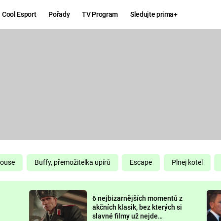
Cool Esport
Pořady
TV Program
Sledujte prima+
Hry
Zábava
MAFIA
ZÁBAVN
GALERI
GTA 6
NEJLEP
KINGDOM
KOMEDI
COME:
DELIVERANCE
CHUCK
House
Buffy, přemožitelka upírů
Escape
Plnej kotel
NORRIS
ESPORT
6 nejbizarnějších momentů z
DEADP
akčních klasik, bez kterých si
slavné filmy už nejde