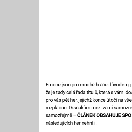
Emoce jsou pro mnohé hráče důvodem, proč
že je tady celá řada titulů, která s vámi d
pro vás pět her, jejichž konce útočí na 
rozpláčou. Drsňákům mezi vámi samozřejm
samozřejmě –
ČLÁNEK OBSAHUJE SPO
následujících her nehráli.