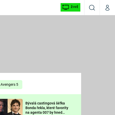
ŽIVĚ
Vyhledávání
Můj p
Prima+
É
CNN Prima NEWS
E
Prima FRESH
ŠÍ
Prima LIVING
E
Prima Ženy
Avengers 5
Prima LAJK
Bývalá castingová šéfka
OOL
Bonda řekla, které favority
Sledujte nás
na agenta 007 by hned