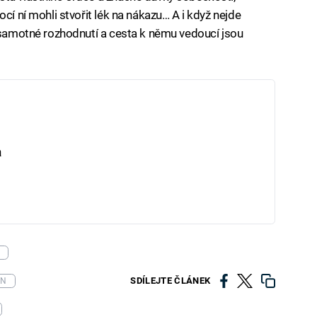
cí ní mohli stvořit lék na nákazu… A i když nejde
, samotné rozhodnutí a cesta k němu vedoucí jsou
a
S
SDÍLEJTE ČLÁNEK
ON