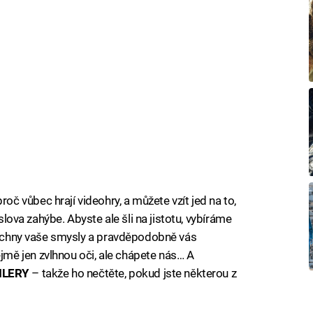
 vůbec hrají videohry, a můžete vzít jed na to,
oslova zahýbe. Abyste ale šli na jistotu, vybíráme
všechny vaše smysly a pravděpodobně vás
ě jen zvlhnou oči, ale chápete nás… A
ILERY
– takže ho nečtěte, pokud jste některou z