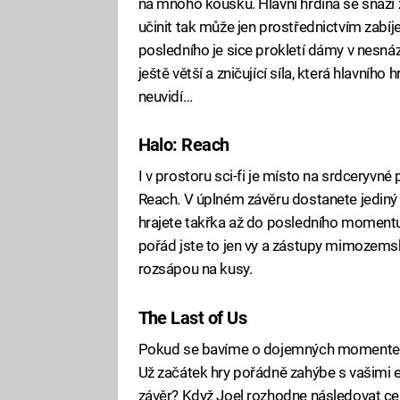
na mnoho kousků. Hlavní hrdina se snaží z
učinit tak může jen prostřednictvím zabíj
posledního je sice prokletí dámy v nesná
ještě větší a zničující síla, která hlavního
neuvidí…
Halo: Reach
I v prostoru sci-fi je místo na srdceryvné 
Reach. V úplném závěru dostanete jediný 
hrajete takřka až do posledního momentu
pořád jste to jen vy a zástupy mimozemsk
rozsápou na kusy.
The Last of Us
Pokud se bavíme o dojemných momentech,
Už začátek hry pořádně zahýbe s vašimi e
závěr? Když Joel rozhodne následovat ce