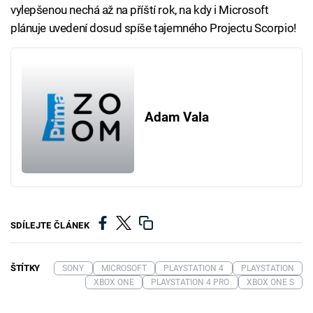
vylepšenou nechá až na příští rok, na kdy i Microsoft
plánuje uvedení dosud spíše tajemného Projectu Scorpio!
Adam Vala
SDÍLEJTE ČLÁNEK
ŠTÍTKY
SONY
MICROSOFT
PLAYSTATION 4
PLAYSTATION
XBOX ONE
PLAYSTATION 4 PRO
XBOX ONE S