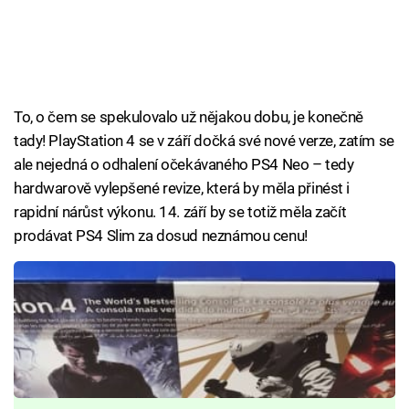
To, o čem se spekulovalo už nějakou dobu, je konečně
tady! PlayStation 4 se v září dočká své nové verze, zatím se
ale nejedná o odhalení očekávaného PS4 Neo – tedy
hardwarově vylepšené revize, která by měla přinést i
rapidní nárůst výkonu. 14. září by se totiž měla začít
prodávat PS4 Slim za dosud neznámou cenu!