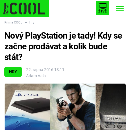
ŽIVĚ
Prima COOL
■
Hry
STARHOUSE
BUFFY, PŘEMOŽITELKA UPÍRŮ
Trendy:
Nový PlayStation je tady! Kdy se
ESCAPE
PLNEJ KOTEL
AVENGERS 5
začne prodávat a kolik bude
stát?
22. srpna 2016 13:11
HRY
Adam Vala
Témata
Filmy
Seriály
Hry