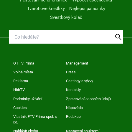
Tvarohové knedlíky
Nejlepší palačinky
Švestkový koláč
O FTV Prima
Management
Volná místa
Press
Reklama
Castingy a výzvy
HbbTV
Kontakty
Podmínky užívání
Zpracování osobních údajů
Cookies
Nápověda
Vlastník FTV Prima spol. s
Redakce
r.o.
Nahlásit chybu
Nastavení soukromí