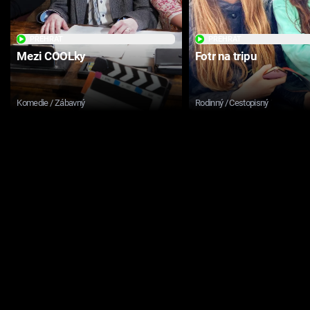
PŘEHRÁT
PŘEHRÁT
Mezi COOLky
Fotr na tripu
Komedie / Zábavný
Rodinný / Cestopisný