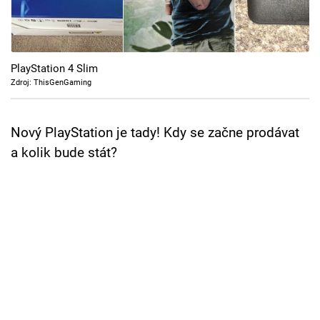
Cool Esport
Pořady
PlayStation 4 Slim
TV Program
Zdroj: ThisGenGaming
Sledujte prima+
Nový PlayStation je tady! Kdy se začne prodávat
a kolik bude stát?
Přihlášení
Sledujte nás