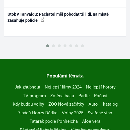
Útok v Tanvaldu: Pachatel měl pobodat tři lidi, na místě
zasahuje policie
Populární témata
Jak zhubnout
Nejlepší filmy 2024
Nejlepší horory
TV program
Změna času
Partie
Počasí
Kdy budou volby
ZOO Nové začátky
Auto – katalog
7 pádů Honzy Dědka
Volby 2025
Svařené víno
Tatarák podle Pohlreicha
Aloe vera
Pěstování lichořeřišnice
Výpočet ascendentu