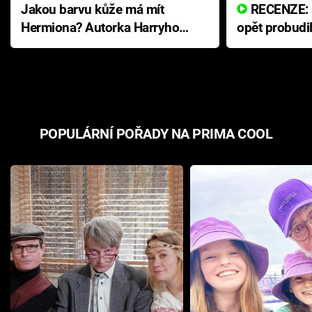
Jakou barvu kůže má mít
RECENZE: Smrtelné zlo se
Hermiona? Autorka Harryho
opět probudi
Pottera přišla s ráznou
přichází s n
odpovědí
hororovou n
POPULÁRNÍ POŘADY NA PRIMA COOL