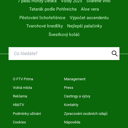
7 pádů Honzy Dědka
Volby 2025
Svařené víno
Tatarák podle Pohlreicha
Aloe vera
Pěstování lichořeřišnice
Výpočet ascendentu
Tvarohové knedlíky
Nejlepší palačinky
Švestkový koláč
O FTV Prima
Management
Volná místa
Press
Reklama
Castingy a výzvy
HbbTV
Kontakty
Podmínky užívání
Zpracování osobních údajů
Cookies
Nápověda