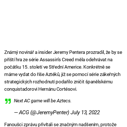
Známý novinář a insider Jeremy Pentera prozradil, že by se
příští hra ze série Assassin’s Creed měla odehrávat na
počátku 15. století ve Střední Americe. Konkrétně se
máme vydat do říše Aztéků, jíž se pomocí série zákeřných
strategických rozhodnutí podařilo zničit španělskému
conquistadorovi Hernánu Cortésovi.
Next AC game will be Aztecs.
— ACG (@JeremyPenter)
July 13, 2022
Fanoušci zprávu přivítali se značným nadšením, protože