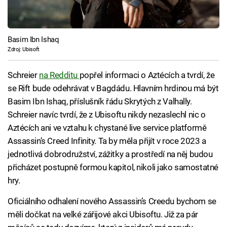
Basim Ibn Ishaq
Zdroj: Ubisoft
Schreier
na Redditu
popřel informaci o Aztécích a tvrdí, že
se Rift bude odehrávat v Bagdádu. Hlavním hrdinou má být
Basim Ibn Ishaq, příslušník řádu Skrytých z Valhally.
Schreier navíc tvrdí, že z Ubisoftu nikdy nezaslechl nic o
Aztécích ani ve vztahu k chystané live service platformě
Assassin’s Creed Infinity. Ta by měla přijít v roce 2023 a
jednotlivá dobrodružství, zážitky a prostředí na něj budou
přicházet postupně formou kapitol, nikoli jako samostatné
hry.
Oficiálního odhalení nového Assassin’s Creedu bychom se
měli dočkat na velké zářijové akci Ubisoftu. Již za pár