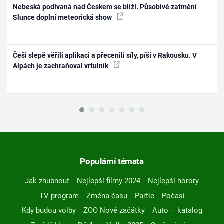
Nebeská podívaná nad Českem se blíží. Působivé zatmění
Slunce doplní meteorická show
Češi slepě věřili aplikaci a přecenili síly, píší v Rakousku. V
Alpách je zachraňoval vrtulník
Populární témata
Jak zhubnout
Nejlepší filmy 2024
Nejlepší horory
TV program
Změna času
Partie
Počasí
Kdy budou volby
ZOO Nové začátky
Auto – katalog