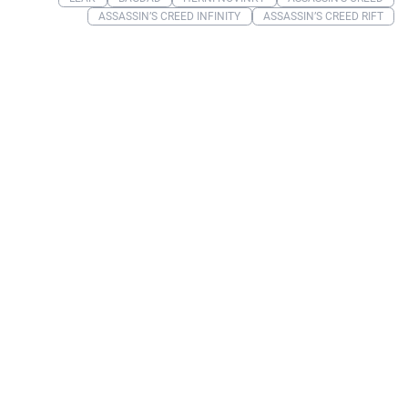
ASSASSIN’S CREED INFINITY
ASSASSIN’S CREED RIFT