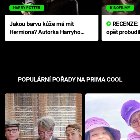
HARRY POTTER
KINOFILMY
Jakou barvu kůže má mít
RECENZE: Smrtelné zlo se
Hermiona? Autorka Harryho
opět probudi
Pottera přišla s ráznou
přichází s n
odpovědí
hororovou n
POPULÁRNÍ POŘADY NA PRIMA COOL