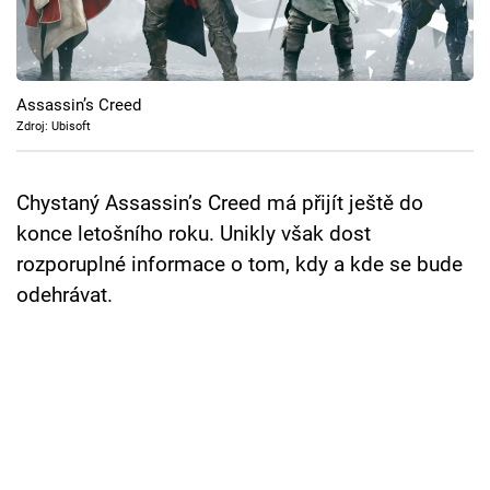
Cool Esport
Pořady
Assassin’s Creed
TV Program
Zdroj: Ubisoft
Sledujte prima+
Chystaný Assassin’s Creed má přijít ještě do
konce letošního roku. Unikly však dost
Přihlášení
rozporuplné informace o tom, kdy a kde se bude
odehrávat.
Sledujte nás