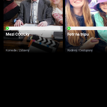
PŘEHRÁT
PŘEHRÁT
Mezi COOLky
Fotr na tripu
Komedie / Zábavný
Rodinný / Cestopisný