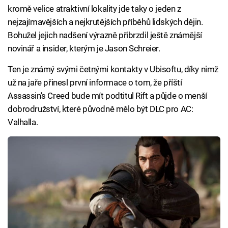
kromě velice atraktivní lokality jde taky o jeden z
nejzajímavějších a nejkrutějších příběhů lidských dějin.
Bohužel jejich nadšení výrazně přibrzdil ještě známější
novinář a insider, kterým je Jason Schreier.
Ten je známý svými četnými kontakty v Ubisoftu, díky nimž
už na jaře přinesl první informace o tom, že příští
Assassin’s Creed bude mít podtitul Rift a půjde o menší
dobrodružství, které původně mělo být DLC pro AC:
Valhalla.