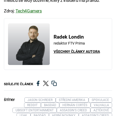
měsíců se tedy dozvíme, který z insiderů má pravdu.
Zdroj:
Tech4Gamers
Radek Londin
redaktor FTV Prima
VŠECHNY ČLÁNKY AUTORA
SDÍLEJTE ČLÁNEK
ŠTÍTKY
JASON SCHREIER
STŘEDNÍ AMERIKA
SPEKULACE
REDDIT
BAGDÁD
HERNÁN CORTÉS
VALHALLA
UBISOFT ENTERTAINMENT
ASSASSIN'S CREED
AZTÉKOVÉ
LEAK
BAGDÁD
HERNÍ NOVINKY
ASSASSIN'S CREED