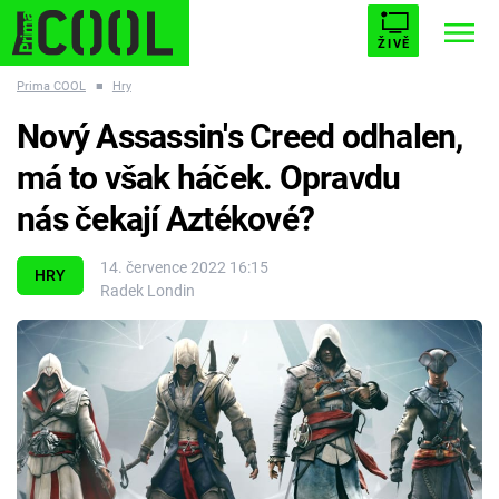
ŽIVĚ
Prima COOL
■
Hry
STARHOUSE
BUFFY, PŘEMOŽITELKA UPÍRŮ
Trendy:
Nový Assassin's Creed odhalen,
ESCAPE
PLNEJ KOTEL
AVENGERS 5
má to však háček. Opravdu
nás čekají Aztékové?
14. července 2022 16:15
HRY
Radek Londin
Témata
Filmy
Seriály
Hry