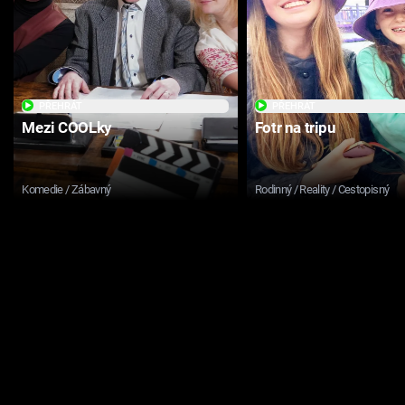
PŘEHRÁT
PŘEHRÁT
Mezi COOLky
Fotr na tripu
Komedie / Zábavný
Rodinný / Reality / Cestopisný