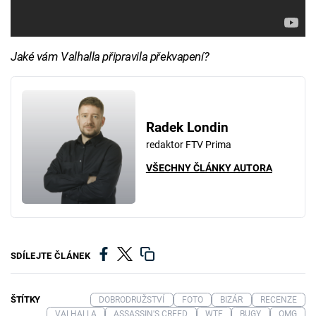
Jaké vám Valhalla připravila překvapení?
Radek Londin
redaktor FTV Prima
VŠECHNY ČLÁNKY AUTORA
SDÍLEJTE ČLÁNEK
ŠTÍTKY
DOBRODRUŽSTVÍ
FOTO
BIZÁR
RECENZE
VALHALLA
ASSASSIN'S CREED
WTF
BUGY
OMG