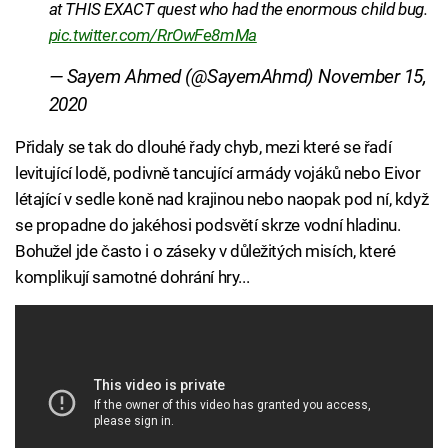
at THIS EXACT quest who had the enormous child bug.
pic.twitter.com/RrOwFe8mMa
— Sayem Ahmed (@SayemAhmd)
November 15,
2020
Přidaly se tak do dlouhé řady chyb, mezi které se řadí
levitující lodě, podivně tancující armády vojáků nebo Eivor
létající v sedle koně nad krajinou nebo naopak pod ní, když
se propadne do jakéhosi podsvětí skrze vodní hladinu.
Bohužel jde často i o záseky v důležitých misích, které
komplikují samotné dohrání hry...