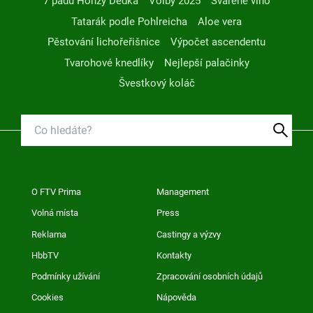
7 pádů Honzy Dědka
Volby 2025
Svařené víno
Tatarák podle Pohlreicha
Aloe vera
Pěstování lichořeřišnice
Výpočet ascendentu
Tvarohové knedlíky
Nejlepší palačinky
Švestkový koláč
O FTV Prima
Management
Volná místa
Press
Reklama
Castingy a výzvy
HbbTV
Kontakty
Podmínky užívání
Zpracování osobních údajů
Cookies
Nápověda