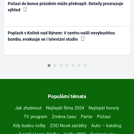
Počasí do konce prázdnin může překvapit. Detaily prozrazuje
výhled
Poplach v Kolíně nad Rýnem: V centru našli nevybuchlou
bombu, evakuuje se i televizní studio
Populární témata
Jak zhubnout
Nejlepší filmy 2024
Nejlepší horory
TV program
Změna času
Partie
Počasí
Kdy budou volby
ZOO Nové začátky
Auto – katalog