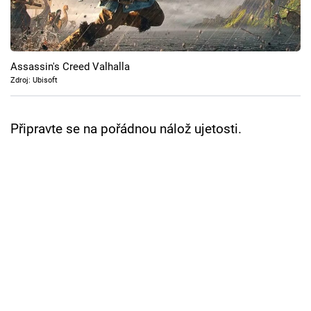
Cool Esport
Pořady
Assassin's Creed Valhalla
TV Program
Zdroj: Ubisoft
Sledujte prima+
Připravte se na pořádnou nálož ujetosti.
Přihlášení
Sledujte nás