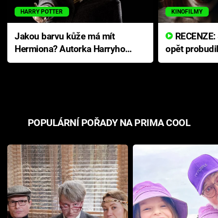
HARRY POTTER
KINOFILMY
Jakou barvu kůže má mít
RECENZE: Smrtelné zlo se
Hermiona? Autorka Harryho
opět probudi
Pottera přišla s ráznou
přichází s n
odpovědí
hororovou n
POPULÁRNÍ POŘADY NA PRIMA COOL