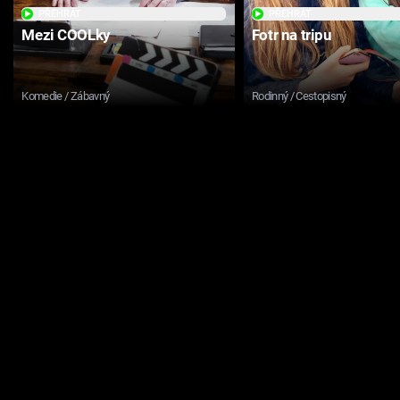
PŘEHRÁT
PŘEHRÁT
Mezi COOLky
Fotr na tripu
Komedie / Zábavný
Rodinný / Cestopisný