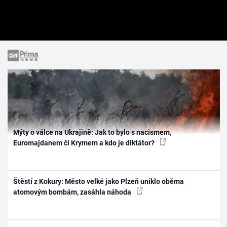
Mýty o válce na Ukrajině: Jak to bylo s nacismem,
Euromajdanem či Krymem a kdo je diktátor?
Štěstí z Kokury: Město velké jako Plzeň uniklo oběma
atomovým bombám, zasáhla náhoda