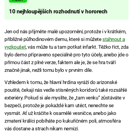
10 nejhloupějších rozhodnutí v hororech
Jen od nás přijměte malé upozornění, protože i v krátkém,
přibližně půlhodinovém demu, které si můžete
stáhnout a
vyzkoušet
, vás může tu a tam potkat infarkt. Těžko říct, zda
bylo demo připraveno speciálně pro tyto účely, anebo jde o
přímou část z plné verze, faktem ale je, že se hra tváří
značně jinak, nežli tomu bylo v prvním díle.
Vzhledem k tomu, že hlavní hrdina vyráží do arizonské
pouště, čekají nás vedle stísněných koridorů také rozsáhlé
exteriéry. Pokud si ale myslíte, že „tam venku“ zůstáváte v
bezpečí, protože je pokaždé kam utéct, nenechte se
vysmát. Ať už kráčíte k osamělé vesničce, anebo jako
zmatení králíci pobíháte po kukuřičném poli, atmosféra
vás dostane a strach nikam nemizí.