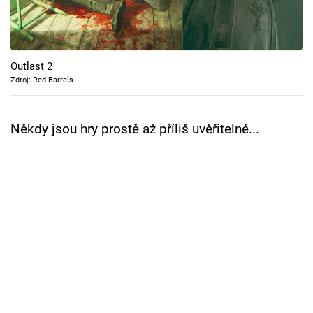
Cool Esport
Pořady
Outlast 2
TV Program
Zdroj: Red Barrels
Sledujte prima+
Někdy jsou hry prostě až příliš uvěřitelné...
Přihlášení
Sledujte nás