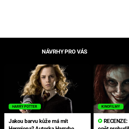
NÁVRHY PRO VÁS
HARRY POTTER
KINOFILMY
Jakou barvu kůže má mít
RECENZE: Smrtelné zlo se
Hermiona? Autorka Harryho
opět probudi