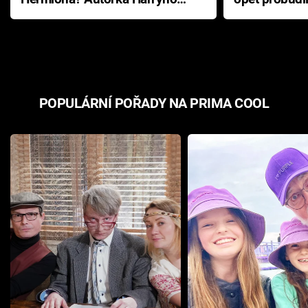
Pottera přišla s ráznou
přichází s n
odpovědí
hororovou n
POPULÁRNÍ POŘADY NA PRIMA COOL