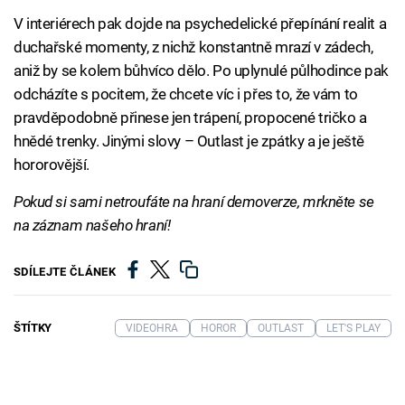
V interiérech pak dojde na psychedelické přepínání realit a
duchařské momenty, z nichž konstantně mrazí v zádech,
aniž by se kolem bůhvíco dělo. Po uplynulé půlhodince pak
odcházíte s pocitem, že chcete víc i přes to, že vám to
pravděpodobně přinese jen trápení, propocené tričko a
hnědé trenky. Jinými slovy – Outlast je zpátky a je ještě
hororovější.
Pokud si sami netroufáte na hraní demoverze, mrkněte se
na záznam našeho hraní!
SDÍLEJTE ČLÁNEK
ŠTÍTKY
VIDEOHRA
HOROR
OUTLAST
LET'S PLAY