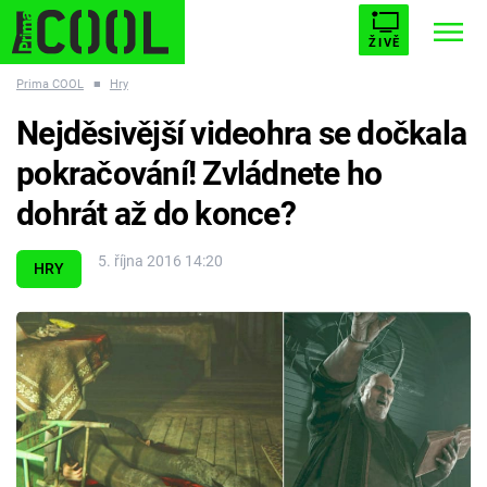
ŽIVĚ
Prima COOL
■
Hry
STARHOUSE
BUFFY, PŘEMOŽITELKA UPÍRŮ
Trendy:
Nejděsivější videohra se dočkala
ESCAPE
PLNEJ KOTEL
AVENGERS 5
pokračování! Zvládnete ho
dohrát až do konce?
5. října 2016 14:20
HRY
Témata
Filmy
Seriály
Hry