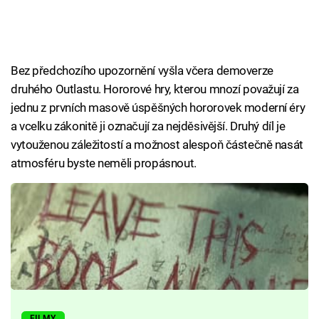
Bez předchozího upozornění vyšla včera demoverze
druhého Outlastu. Hororové hry, kterou mnozí považují za
jednu z prvních masově úspěšných hororovek moderní éry
a vcelku zákonitě ji označují za nejděsivější. Druhý díl je
vytouženou záležitostí a možnost alespoň částečně nasát
atmosféru byste neměli propásnout.
FILMY