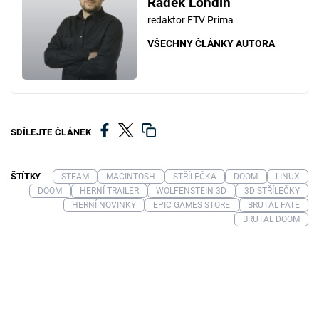
Radek Londin
redaktor FTV Prima
VŠECHNY ČLÁNKY AUTORA
SDÍLEJTE ČLÁNEK
ŠTÍTKY
STEAM
MACINTOSH
STŘÍLEČKA
DOOM
LINUX
DOOM
HERNÍ TRAILER
WOLFENSTEIN 3D
3D STŘÍLEČKY
HERNÍ NOVINKY
EPIC GAMES STORE
BRUTAL FATE
BRUTAL DOOM