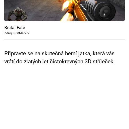
Cool Esport
Pořady
Brutal Fate
TV Program
Zdroj: SGtMarkIV
Sledujte prima+
Připravte se na skutečná herní jatka, která vás
vrátí do zlatých let čistokrevných 3D stříleček.
Přihlášení
Sledujte nás