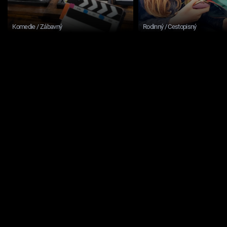
Komedie / Zábavný
Rodinný / Cestopisný