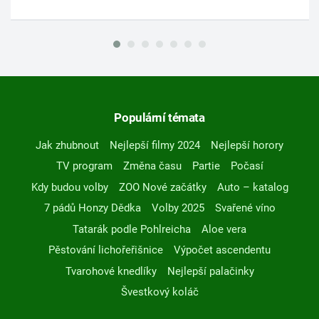
Populární témata
Jak zhubnout
Nejlepší filmy 2024
Nejlepší horory
TV program
Změna času
Partie
Počasí
Kdy budou volby
ZOO Nové začátky
Auto – katalog
7 pádů Honzy Dědka
Volby 2025
Svařené víno
Tatarák podle Pohlreicha
Aloe vera
Pěstování lichořeřišnice
Výpočet ascendentu
Tvarohové knedlíky
Nejlepší palačinky
Švestkový koláč