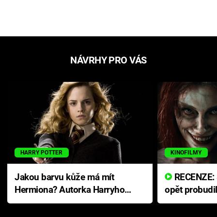
NÁVRHY PRO VÁS
HARRY POTTER
KINOFILMY
Jakou barvu kůže má mít
RECENZE: Smrtelné zlo se
Hermiona? Autorka Harryho
opět probudi
Pottera přišla s ráznou
přichází s n
odpovědí
hororovou n