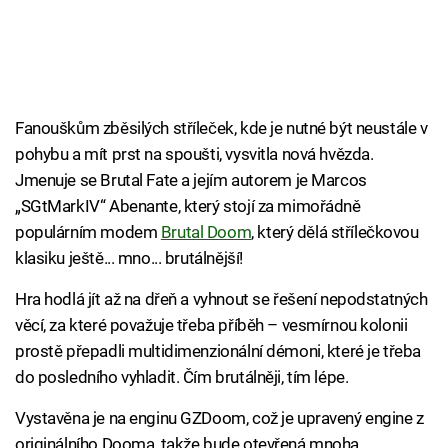
Fanouškům zběsilých stříleček, kde je nutné být neustále v
pohybu a mít prst na spoušti, vysvitla nová hvězda.
Jmenuje se Brutal Fate a jejím autorem je Marcos
„SGtMarkIV“ Abenante, který stojí za mimořádně
populárním modem
Brutal Doom
, který dělá střílečkovou
klasiku ještě... mno... brutálnější!
Hra hodlá jít až na dřeň a vyhnout se řešení nepodstatných
věcí, za které považuje třeba příběh – vesmírnou kolonii
prostě přepadli multidimenzionální démoni, které je třeba
do posledního vyhladit. Čím brutálněji, tím lépe.
Vystavěna je na enginu GZDoom, což je upravený engine z
originálního Dooma, takže bude otevřená mnoha