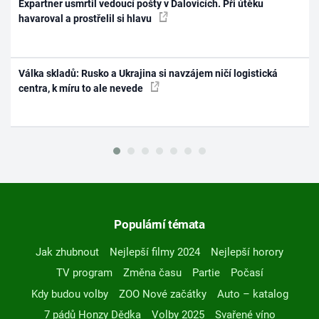
Expartner usmrtil vedoucí pošty v Dalovicích. Při útěku
havaroval a prostřelil si hlavu
Válka skladů: Rusko a Ukrajina si navzájem ničí logistická
centra, k míru to ale nevede
Populární témata
Jak zhubnout
Nejlepší filmy 2024
Nejlepší horory
TV program
Změna času
Partie
Počasí
Kdy budou volby
ZOO Nové začátky
Auto – katalog
7 pádů Honzy Dědka
Volby 2025
Svařené víno