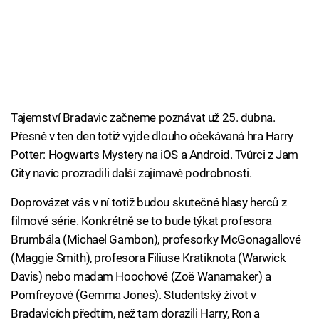
Tajemství Bradavic začneme poznávat už 25. dubna.
Přesně v ten den totiž vyjde dlouho očekávaná hra Harry
Potter: Hogwarts Mystery na iOS a Android. Tvůrci z Jam
City navíc prozradili další zajímavé podrobnosti.
Doprovázet vás v ní totiž budou skutečné hlasy herců z
filmové série. Konkrétně se to bude týkat profesora
Brumbála (Michael Gambon), profesorky McGonagallové
(Maggie Smith), profesora Filiuse Kratiknota (Warwick
Davis) nebo madam Hoochové (Zoë Wanamaker) a
Pomfreyové (Gemma Jones). Studentský život v
Bradavicích předtím, než tam dorazili Harry, Ron a