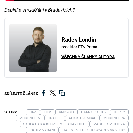
Doplníte si vzdělání v Bradavicích?
Radek Londin
redaktor FTV Prima
VŠECHNY ČLÁNKY AUTORA
SDÍLEJTE ČLÁNEK
ŠTÍTKY
HRA
FILM
ANDROID
HARRY POTTER
HEREC
MOBILNÍ HRY
TRAILER
ALBUS BRUMBÁL
MOBILNÍ HRA
ŠKOLA ČAR A KOUZEL V BRADAVICÍCH
MAGGIE SMITHOVÁ
DATUM VYDÁNÍ
HARRY POTTER: HOGWARTS MYSTERY