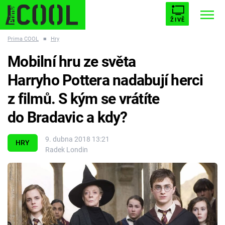
ŽIVĚ
Prima COOL
■
Hry
STARHOUSE
BUFFY, PŘEMOŽITELKA UPÍRŮ
Trendy:
Mobilní hru ze světa
ESCAPE
PLNEJ KOTEL
AVENGERS 5
Harryho Pottera nadabují herci
z filmů. S kým se vrátíte
do Bradavic a kdy?
Témata
9. dubna 2018 13:21
HRY
Radek Londin
Filmy
Seriály
Hry