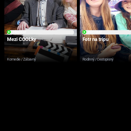
PŘEHRÁT
PŘEHRÁT
Mezi COOLky
Fotr na tripu
Komedie / Zábavný
Rodinný / Cestopisný