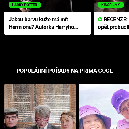
HARRY POTTER
KINOFILMY
Jakou barvu kůže má mít
RECENZE: Smrtelné zlo se
Hermiona? Autorka Harryho
opět probudi
Pottera přišla s ráznou
přichází s n
odpovědí
hororovou n
POPULÁRNÍ POŘADY NA PRIMA COOL