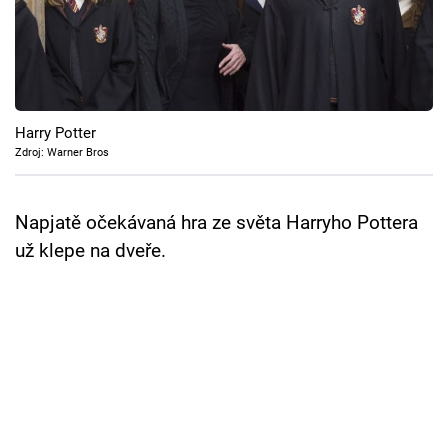
Cool Esport
Pořady
TV Program
Harry Potter
Zdroj: Warner Bros
Sledujte prima+
Napjatě očekávaná hra ze světa Harryho Pottera
Přihlášení
už klepe na dveře.
Sledujte nás