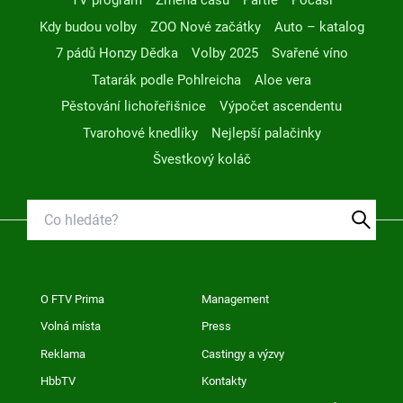
TV program
Změna času
Partie
Počasí
Kdy budou volby
ZOO Nové začátky
Auto – katalog
7 pádů Honzy Dědka
Volby 2025
Svařené víno
Tatarák podle Pohlreicha
Aloe vera
Pěstování lichořeřišnice
Výpočet ascendentu
Tvarohové knedlíky
Nejlepší palačinky
Švestkový koláč
O FTV Prima
Management
Volná místa
Press
Reklama
Castingy a výzvy
HbbTV
Kontakty