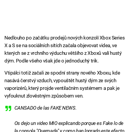
Nedlouho po začátku prodejů nových konzolí Xbox Series
X a S se na sociálních sítích začala objevovat videa, ve
kterých se z vrchního výduchu většího z Xboxů valí hustý
dým. Podle všeho však jde o jednoduchý trik.
Vtipálci totiž začali ze spodní strany nového Xboxu, kde
nasává čerstvý vzduch, vypouštět hustý dým ze svých
vaporizérů, který projde ventilačním systémem a pak je
vyfouknut zlověstným způsobem ven.
CANSADO de las FAKE NEWS.
Os dejo un video MIO explicando porque es Fake lo de
la consola "Quemada" y como han logrado este efecto