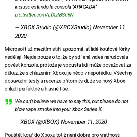
incluso estando la consola "APAGADA"
pic.twitter.com/LfXzIBSu6N
— XBOX Studio (@XBOXStudio)
November 11,
2020
Microsoft už mezitím stihl upozornit, ať lidé kouřové fórky
nedělají. Nejde pouze o to, že by sdílená videa narušovala
pověst konzole, protože je spousta lidí může považovat za
důkaz, že s chlazením Xboxu je něco v nepořádku. Všechny
dosavadní testy a recenze přitom tvrdí, že se nový Xbox
chladí perfektně a hlavně tiše.
We can't believe we have to say this, but please do not
blow vape smoke into your Xbox Series X.
— XBOX (@XBOX)
November 11, 2020
Pouštět kouř do Xboxu totiž není dobré pro vnitřnosti