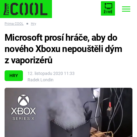
ŽIVĚ
Prima COOL
■
Hry
STARHOUSE
BUFFY, PŘEMOŽITELKA UPÍRŮ
Trendy:
Microsoft prosí hráče, aby do
ESCAPE
PLNEJ KOTEL
AVENGERS 5
nového Xboxu nepouštěli dým
z vaporizérů
12. listopadu 2020 11:33
HRY
Radek Londin
Témata
Filmy
Seriály
Hry