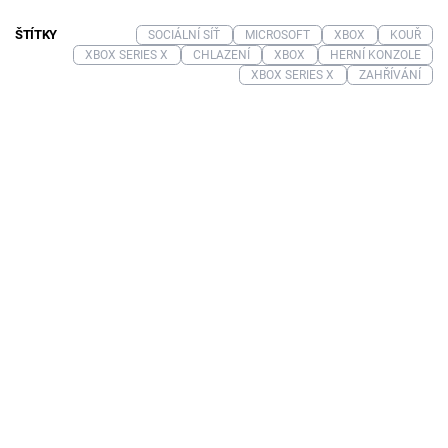
ŠTÍTKY
SOCIÁLNÍ SÍŤ
MICROSOFT
XBOX
KOUŘ
XBOX SERIES X
CHLAZENÍ
XBOX
HERNÍ KONZOLE
XBOX SERIES X
ZAHŘÍVÁNÍ