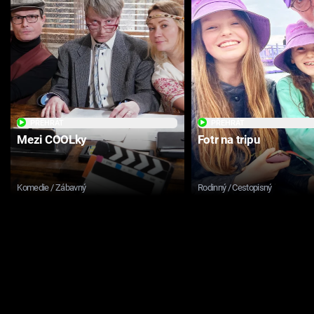
PŘEHRÁT
PŘEHRÁT
Mezi COOLky
Fotr na tripu
Komedie / Zábavný
Rodinný / Cestopisný