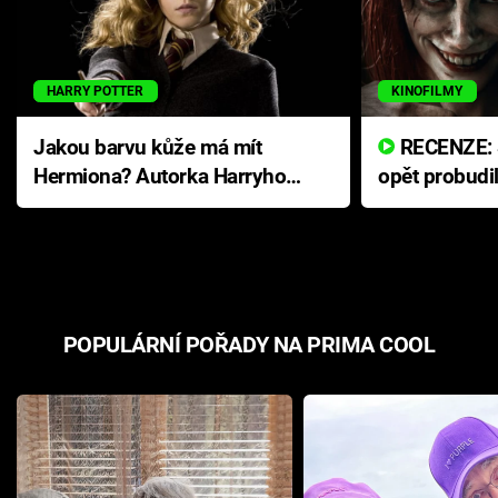
HARRY POTTER
KINOFILMY
Jakou barvu kůže má mít
RECENZE: Smrtelné zlo se
Hermiona? Autorka Harryho
opět probudi
Pottera přišla s ráznou
přichází s n
odpovědí
hororovou n
POPULÁRNÍ POŘADY NA PRIMA COOL