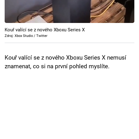
Cool Esport
Pořady
Kouř valící se z nového Xboxu Series X
TV Program
Zdroj: Xbox Studio / Twitter
Sledujte prima+
Kouř valící se z nového Xboxu Series X nemusí
znamenat, co si na první pohled myslíte.
Přihlášení
Sledujte nás