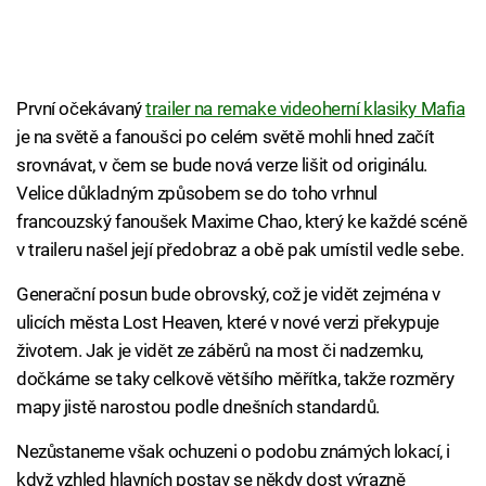
První očekávaný
trailer na remake videoherní klasiky Mafia
je na světě a fanoušci po celém světě mohli hned začít
srovnávat, v čem se bude nová verze lišit od originálu.
Velice důkladným způsobem se do toho vrhnul
francouzský fanoušek Maxime Chao, který ke každé scéně
v traileru našel její předobraz a obě pak umístil vedle sebe.
Generační posun bude obrovský, což je vidět zejména v
ulicích města Lost Heaven, které v nové verzi překypuje
životem. Jak je vidět ze záběrů na most či nadzemku,
dočkáme se taky celkově většího měřítka, takže rozměry
mapy jistě narostou podle dnešních standardů.
Nezůstaneme však ochuzeni o podobu známých lokací, i
když vzhled hlavních postav se někdy dost výrazně