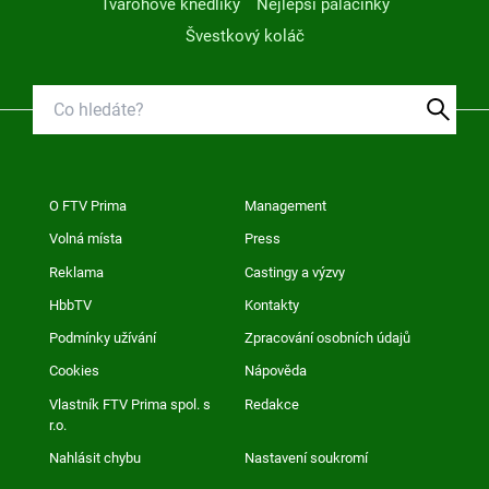
Tvarohové knedlíky
Nejlepší palačinky
Švestkový koláč
O FTV Prima
Management
Volná místa
Press
Reklama
Castingy a výzvy
HbbTV
Kontakty
Podmínky užívání
Zpracování osobních údajů
Cookies
Nápověda
Vlastník FTV Prima spol. s
Redakce
r.o.
Nahlásit chybu
Nastavení soukromí