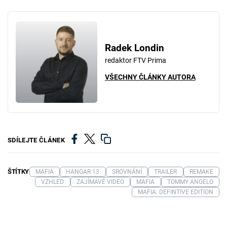
Radek Londin
redaktor FTV Prima
VŠECHNY ČLÁNKY AUTORA
SDÍLEJTE ČLÁNEK
ŠTÍTKY
MAFIA
HANGAR 13
SROVNÁNÍ
TRAILER
REMAKE
VZHLED
ZAJÍMAVÉ VIDEO
MAFIA
TOMMY ANGELO
MAFIA: DEFINTIVE EDITION