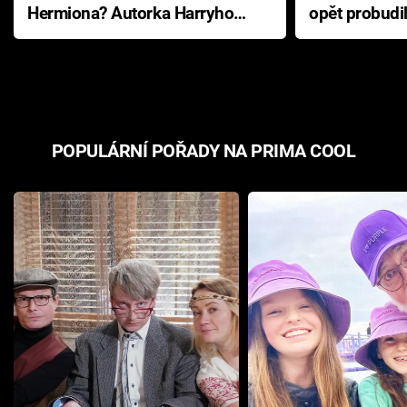
Hermiona? Autorka Harryho
opět probudi
Pottera přišla s ráznou
přichází s n
odpovědí
hororovou n
POPULÁRNÍ POŘADY NA PRIMA COOL