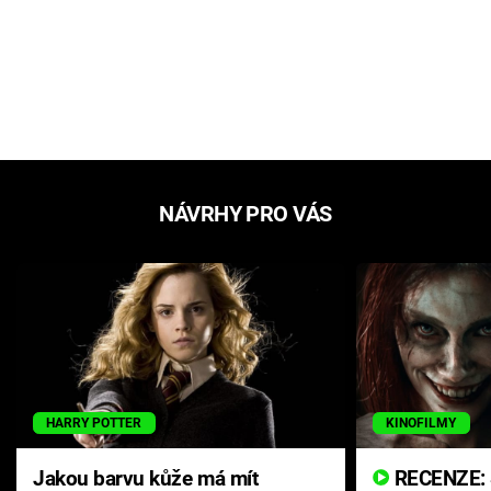
NÁVRHY PRO VÁS
HARRY POTTER
KINOFILMY
Jakou barvu kůže má mít
RECENZE: Smrtelné zlo se