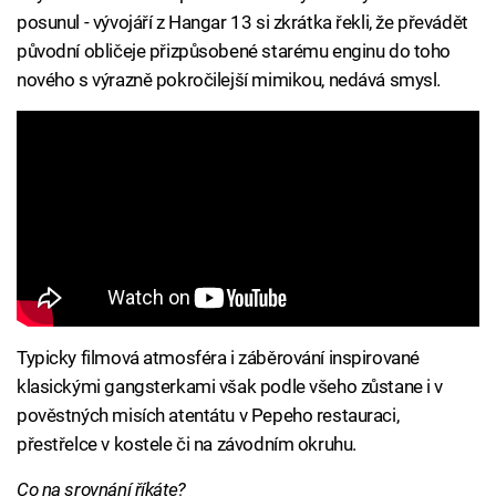
posunul - vývojáří z Hangar 13 si zkrátka řekli, že převádět
původní obličeje přizpůsobené starému enginu do toho
nového s výrazně pokročilejší mimikou, nedává smysl.
Typicky filmová atmosféra i záběrování inspirované
klasickými gangsterkami však podle všeho zůstane i v
pověstných misích atentátu v Pepeho restauraci,
přestřelce v kostele či na závodním okruhu.
Co na srovnání říkáte?