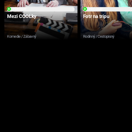
PŘEHRÁT
PŘEHRÁT
Mezi COOLky
Fotr na tripu
Komedie / Zábavný
Rodinný / Cestopisný