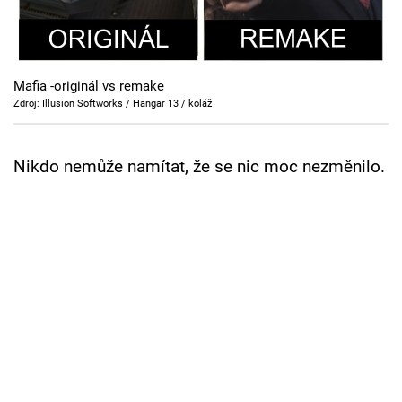
Cool Esport
Pořady
Mafia -originál vs remake
TV Program
Zdroj: Illusion Softworks / Hangar 13 / koláž
Sledujte prima+
Nikdo nemůže namítat, že se nic moc nezměnilo.
Přihlášení
Sledujte nás