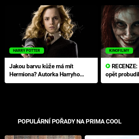
HARRY POTTER
KINOFILMY
Jakou barvu kůže má mít
RECENZE: Smrtelné zlo se
Hermiona? Autorka Harryho
opět probudi
Pottera přišla s ráznou
přichází s n
odpovědí
hororovou n
POPULÁRNÍ POŘADY NA PRIMA COOL