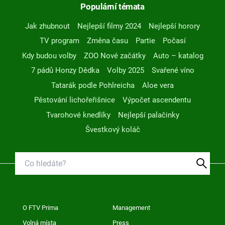
Populární témata
Jak zhubnout
Nejlepší filmy 2024
Nejlepší horory
TV program
Změna času
Partie
Počasí
Kdy budou volby
ZOO Nové začátky
Auto – katalog
7 pádů Honzy Dědka
Volby 2025
Svařené víno
Tatarák podle Pohlreicha
Aloe vera
Pěstování lichořeřišnice
Výpočet ascendentu
Tvarohové knedlíky
Nejlepší palačinky
Švestkový koláč
O FTV Prima
Management
Volná místa
Press