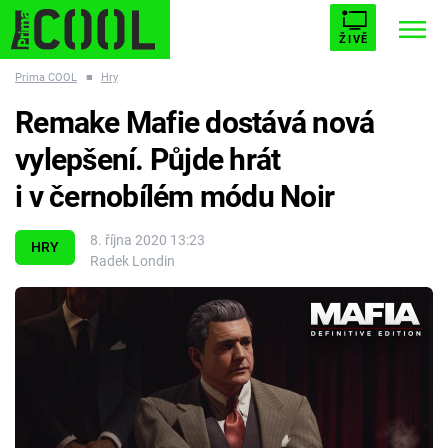
ŽIVĚ
Prima COOL
■
Hry
STARHOUSE
BUFFY, PŘEMOŽITELKA UPÍRŮ
Trendy:
Remake Mafie dostává nová
ESCAPE
PLNEJ KOTEL
AVENGERS 5
vylepšení. Půjde hrát
i v černobílém módu Noir
8. října 2020 13:23
HRY
Radek Londin
Témata
Filmy
Seriály
Hry