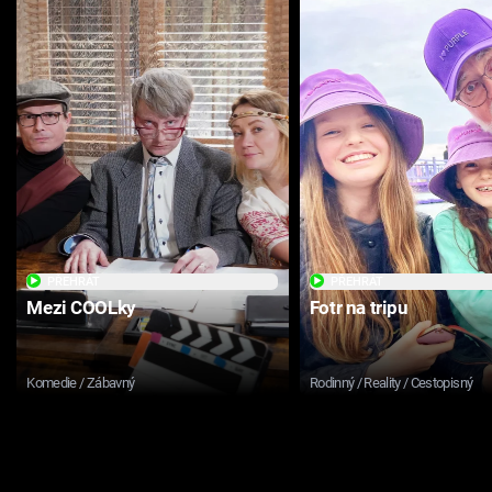
PŘEHRÁT
PŘEHRÁT
Mezi COOLky
Fotr na tripu
Komedie / Zábavný
Rodinný / Reality / Cestopisný