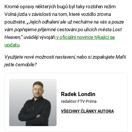
Kromě opravy některých bugů byl taky rozšířen režim
Volná jízda v závislosti na tom, které vozidlo zrovna
používáte.
„Jejich odhalení ale už necháme na vás a pouze
vám popřejeme příjemné cestování po ulicích města Lost
Heaven,
“ uvádějí vývojáři
v oficiální novince týkající se
updatu
.
Využijete nové možnosti nastavení, nebo si zopakujete Mafii
ješte černobíle?
Radek Londin
redaktor FTV Prima
VŠECHNY ČLÁNKY AUTORA