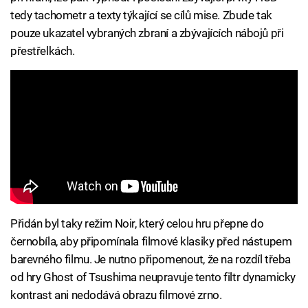
tedy tachometr a texty týkající se cílů mise. Zbude tak
pouze ukazatel vybraných zbraní a zbývajících nábojů při
přestřelkách.
Přidán byl taky režim Noir, který celou hru přepne do
černobíla, aby připomínala filmové klasiky před nástupem
barevného filmu. Je nutno připomenout, že na rozdíl třeba
od hry Ghost of Tsushima neupravuje tento filtr dynamicky
kontrast ani nedodává obrazu filmové zrno.