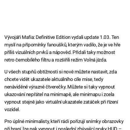
Vývojáři Mafia: Definitive Edition vydali update 1.03. Ten
myslí na přípomínky fanoušků, kterým vadilo, že je ve hře
příliš vizuálních prvků a nápověd. Přidali taky možnost
retro černobílého filtru a rozšířili režim Volná jízda.
U všech stupňů obtížnosti si nově můžete nastavit, zda
chcete vidět ukazatele aktuálního cíle mise, tedy
nenáviděné výrazné čtverečky. Můžete si taky vypnout
ukazování nepřátel na minimapě, ale minimapu i zcela
vypnout stejně jako virtuální ukazatele zatáček při řízení
vozidel.
Pro úplné minimalisty, kteří rádi pořizují snímky obrazovky
při hraní, lze pak vypnout i poslední zbývající prvky HUD –