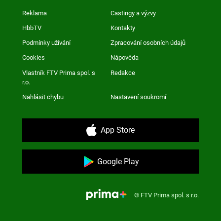
Reklama
Castingy a výzvy
HbbTV
Kontakty
Podmínky užívání
Zpracování osobních údajů
Cookies
Nápověda
Vlastník FTV Prima spol. s
Redakce
r.o.
Nahlásit chybu
Nastavení soukromí
App Store
Google Play
© FTV Prima spol. s r.o.