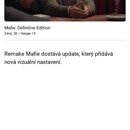
Cool Esport
Pořady
Mafia: Definitive Edition
TV Program
Zdroj: 2K / Hangar 13
Sledujte prima+
Remake Mafie dostává update, který přidává
nová vizuální nastavení.
Přihlášení
Sledujte nás