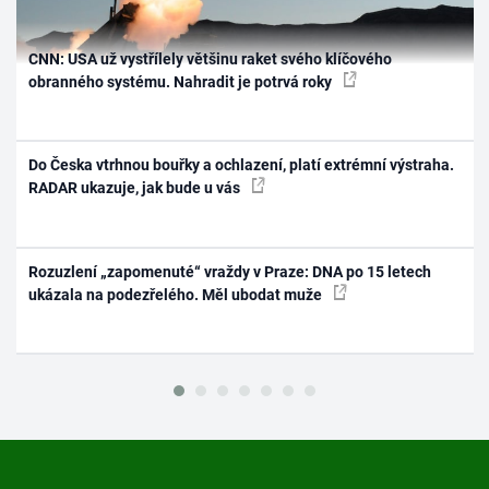
CNN: USA už vystřílely většinu raket svého klíčového
obranného systému. Nahradit je potrvá roky
Do Česka vtrhnou bouřky a ochlazení, platí extrémní výstraha.
RADAR ukazuje, jak bude u vás
Rozuzlení „zapomenuté“ vraždy v Praze: DNA po 15 letech
ukázala na podezřelého. Měl ubodat muže