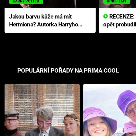
HARRY POTTER
KINOFILMY
Jakou barvu kůže má mít
RECENZE: Smrtelné zlo se
Hermiona? Autorka Harryho
opět probudi
Pottera přišla s ráznou
přichází s n
odpovědí
hororovou n
POPULÁRNÍ POŘADY NA PRIMA COOL