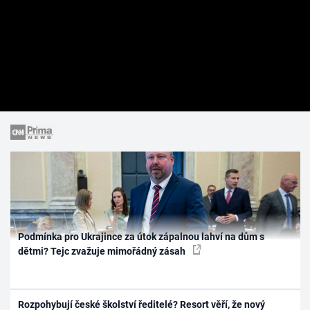
Podmínka pro Ukrajince za útok zápalnou lahví na dům s
dětmi? Tejc zvažuje mimořádný zásah
Rozpohybují české školství ředitelé? Resort věří, že nový