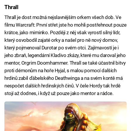
Thrall
Thrall je dost možná nejslavnějším orkem všech dob. Ve
filmu Warcraft: První střet jste ho mohli postřehnout pouze
krátce, jako miminko. Později z něj však vyrostl silný lídr,
který osvobodil zajaté orky a našel pro ně nový domov,
který pojmenoval Durotar po svém otci. Zajímavostí je i
jeho zbraň, legendární Kladivo zkázy, které mu daroval jeho
mentor, Orgrim Doomhammer. Thrall se také účastnil bitvy
proti démonům na hoře Hyjal, s malou pomocí dalších
hrdinů zabil ďábelského Deathwinga a na svém kontě má
nespočet dalších hrdinských činů. V čele Hordy tak hrdě
stojí až dodnes, i když už pouze jako mentor a rádce.