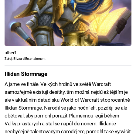
uther1
Zdroj: Blizzard Entertainment
Illidan Stormrage
A jsme ve finále. Velkých hrdinů ve světě Warcraft
samozřejmě existují desítky, tím možná nejdůležitějším je
ale v aktuálním datadisku World of Warcraft stoprocentně
Illidan Stormrage. Narodil se jako noční elf, později se ale
obětoval, aby pomohl porazit Plamennou legii během
Války prastarých a stal se napůl démonem. Illidan je
neobyčejně talentovaným čarodějem, pomohl také vycvičit