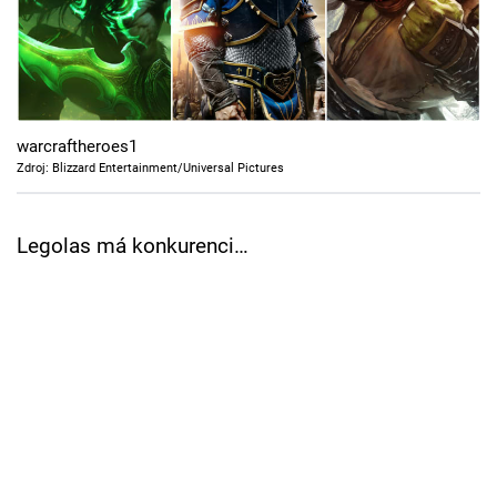
Cool Esport
Pořady
TV Program
warcraftheroes1
Zdroj: Blizzard Entertainment/Universal Pictures
Sledujte prima+
Legolas má konkurenci…
Přihlášení
Sledujte nás