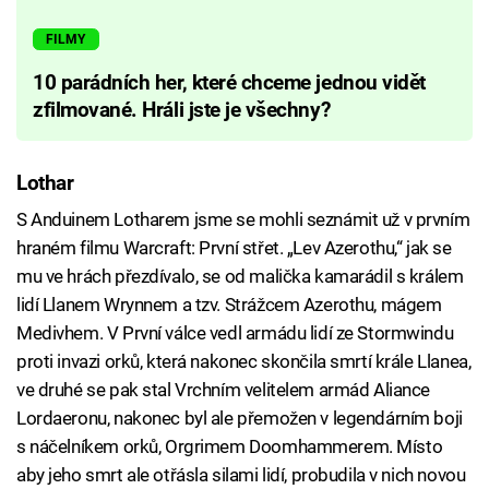
FILMY
10 parádních her, které chceme jednou vidět
zfilmované. Hráli jste je všechny?
Lothar
S Anduinem Lotharem jsme se mohli seznámit už v prvním
hraném filmu Warcraft: První střet. „Lev Azerothu,“ jak se
mu ve hrách přezdívalo, se od malička kamarádil s králem
lidí Llanem Wrynnem a tzv. Strážcem Azerothu, mágem
Medivhem. V První válce vedl armádu lidí ze Stormwindu
proti invazi orků, která nakonec skončila smrtí krále Llanea,
ve druhé se pak stal Vrchním velitelem armád Aliance
Lordaeronu, nakonec byl ale přemožen v legendárním boji
s náčelníkem orků, Orgrimem Doomhammerem. Místo
aby jeho smrt ale otřásla silami lidí, probudila v nich novou