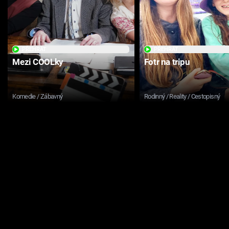
PŘEHRÁT
PŘEHRÁT
Mezi COOLky
Fotr na tripu
Komedie / Zábavný
Rodinný / Reality / Cestopisný