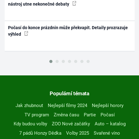
nástroj utne nekonečné debaty
Počasí do konce prázdnin může překvapit. Detaily prozrazuje
výhled
Populární témata
Jak zhubnout
Nejlepší filmy 2024
Nejlepší horory
TV program
Změna času
Partie
Počasí
Kdy budou volby
ZOO Nové začátky
Auto – katalog
7 pádů Honzy Dědka
Volby 2025
Svařené víno