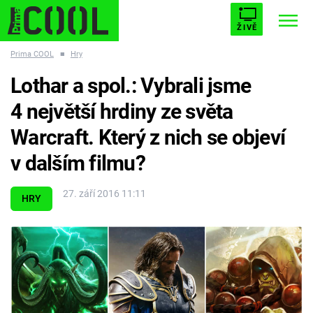
ŽIVĚ
Prima COOL
■
Hry
STARHOUSE
BUFFY, PŘEMOŽITELKA UPÍRŮ
Trendy:
Lothar a spol.: Vybrali jsme
ESCAPE
PLNEJ KOTEL
AVENGERS 5
4 největší hrdiny ze světa
Warcraft. Který z nich se objeví
v dalším filmu?
Témata
27. září 2016 11:11
HRY
Filmy
Seriály
Hry