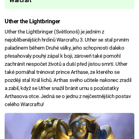
Warcraft
Uther the Lightbringer
Uther the Lightbringer (Světlonoš) je jedním z
nejoblíbenějších hrdinů Warcraftu 3. Uther se stal prvním
paladinem během Druhé války, jeho schopnosti daleko
přesahovaly pouhý zápal k boji, zároveň také pomohl
zachránit nespočet životů a duší před jistou smrtí. Uther
také pomáhal trénovat prince Arthase, ze kterého se
později stal Král lichů. Arthas svého učitele nakonec zradil
a zabil, když se Uther snažil bránit urnu s pozůstatky
Arthasova otce. Jedná se o jednu z nejčestnějších postav
celého Warcraftu!