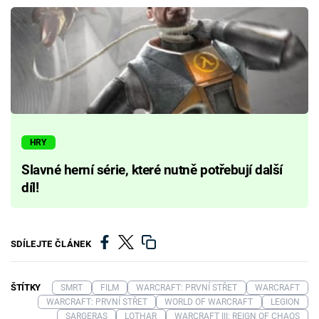
HRY
Slavné herní série, které nutně potřebují další
díl!
SDÍLEJTE ČLÁNEK
ŠTÍTKY
SMRT
FILM
WARCRAFT: PRVNÍ STŘET
WARCRAFT
WARCRAFT: PRVNÍ STŘET
WORLD OF WARCRAFT
LEGION
SARGERAS
LOTHAR
WARCRAFT III: REIGN OF CHAOS