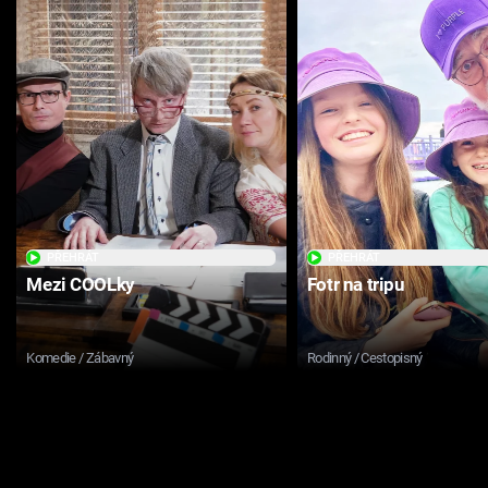
PŘEHRÁT
PŘEHRÁT
Mezi COOLky
Fotr na tripu
Komedie / Zábavný
Rodinný / Cestopisný