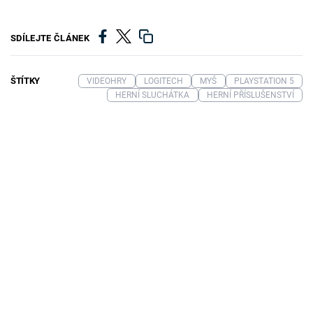
SDÍLEJTE ČLÁNEK
ŠTÍTKY
VIDEOHRY
LOGITECH
MYŠ
PLAYSTATION 5
HERNÍ SLUCHÁTKA
HERNÍ PŘÍSLUŠENSTVÍ