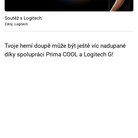
Cool Esport
Soutěž s Logitech
Pořady
Zdroj: Logitech
TV Program
Tvoje herní doupě může být ještě víc nadupané
Sledujte prima+
díky spolupráci Prima COOL a Logitech G!
Přihlášení
Sledujte nás