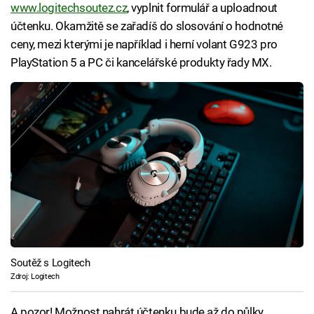
www.logitechsoutez.cz
, vyplnit formulář a uploadnout
účtenku. Okamžitě se zařadíš do slosování o hodnotné
ceny, mezi kterými je například i herní volant G923 pro
PlayStation 5 a PC či kancelářské produkty řady MX.
Soutěž s Logitech
Zdroj: Logitech
A pozor! Možnost nahrát účtenku bude až do půlky