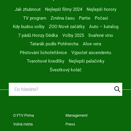
Jak zhubnout
Nejlepší filmy 2024
Nejlepší horory
TV program
Změna času
Partie
Počasí
Kdy budou volby
ZOO Nové začátky
Auto – katalog
7 pádů Honzy Dědka
Volby 2025
Svařené víno
Tatarák podle Pohlreicha
Aloe vera
Pěstování lichořeřišnice
Výpočet ascendentu
Tvarohové knedlíky
Nejlepší palačinky
Švestkový koláč
O FTV Prima
Management
Volná místa
Press