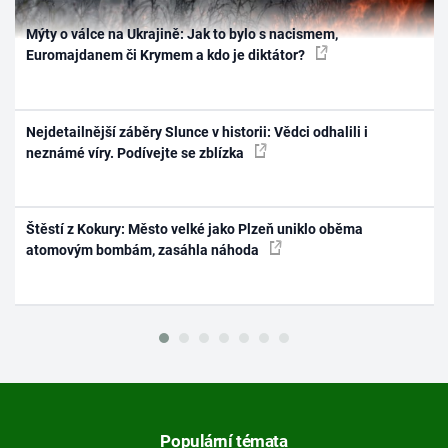
Mýty o válce na Ukrajině: Jak to bylo s nacismem,
Euromajdanem či Krymem a kdo je diktátor?
Nejdetailnější záběry Slunce v historii: Vědci odhalili i
neznámé víry. Podívejte se zblízka
Štěstí z Kokury: Město velké jako Plzeň uniklo oběma
atomovým bombám, zasáhla náhoda
Populární témata