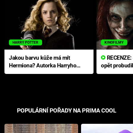
HARRY POTTER
KINOFILMY
Jakou barvu kůže má mít
RECENZE: Smrtelné zlo se
Hermiona? Autorka Harryho
opět probudi
Pottera přišla s ráznou
přichází s n
odpovědí
hororovou n
POPULÁRNÍ POŘADY NA PRIMA COOL