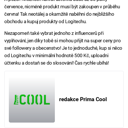
července, nicméně produkt musí být zakoupen v průběhu
června! Tak neotálej a okamžitě naběhni do nejbližšího
obchodu a kupuj produkty od Logitechu.
Nezapomeň také vybrat jednoho z influencerů při
vyplňování, jen díky tobě si mohou přijít na super ceny pro
své followery a obecenstvo! Je to jednoduché, kup si něco
od Logitechu v minimální hodnotě 500 Kč, uploadni
účtenku a dostaň se do slosování! Čas rychle ubíhá!
redakce Prima Cool