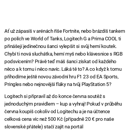
Ať už zápasíš v arénách říše Fortnite, nebo brázdíš tankem
po polích ve World of Tanks, Logitech G a Prima COOL ti
přinášejí jedinečnou šanci vylepšit si svůj herní koutek.
Chybí ti nová sluchátka, herní myš nebo klávesnice s RGB
podsvícením? Právě teď máš šanci získat od každého
něco a k tomu i něco navíc. Láká tě to? A co když k tomu
přihodíme ještě novou závodní hru F1 23 od EA Sports,
Pringles nebo nejnovější fláky na tvůj PlayStation 5?
Logitech si připravil až do konce června soutěž s
jednoduchým pravidlem – kup a vyhraj! Pokud v průběhu
června koupíš cokoliv od Logitechu a je na účtence
celková cena víc než 500 Kč (případně 20 € pro naše
slovenské přátele) stačí zajít na portál