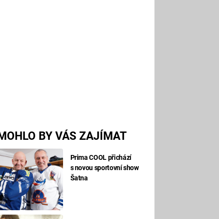
MOHLO BY VÁS ZAJÍMAT
Prima COOL přichází
s novou sportovní show
Šatna