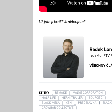
Už jste ji hráli? A plánujete?
Radek Lon
redaktor FTV 
VŠECHNY ČL
ŠTÍTKY
REMAKE
VALVE CORPORATION
HALF-LIFE
HERNÍ TRAILER
SOURCE 2
BLACK MESA
XEN
PŘEDĚLÁVKA
BLACK
CROWBAR COLLECTIVE