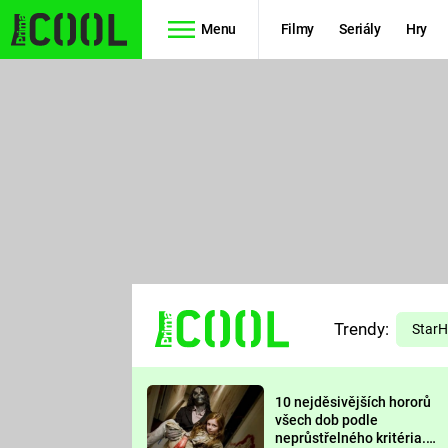
Menu
Filmy
Seriály
Hry
Seriály
Filmy
SIMPSONOVI
STAR WARS
HVĚZDNÁ
AVENGERS
BRÁNA
RYCHLE A
TEORIE
ZBĚSILE 10
Trendy:
VELKÉHO
Star
PREDÁTOR
TŘESKU
10 nejděsivějších hororů
FUTURAMA
všech dob podle
neprůstřelného kritéria.