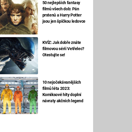
50 nejlepších fantasy
filmů všech dob: Pán
prstenů a Harry Potter
jsou jen špičkou ledovce
KVÍZ: Jak dobře znáte
filmovou sérii Vetřelec?
Otestujte se!
10 nejočekávanějších
filmů léta 2023:
Komiksové hity doplní
návraty akčních legend