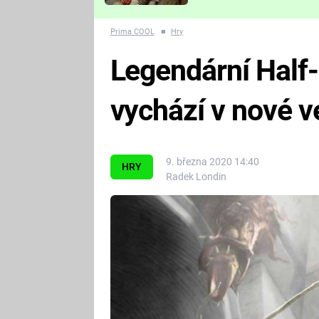
Které děsivé pecky vám
nejvíc zvednou tep?
Prima COOL
■
Hry
Legendární Half
vychází v nové v
9. března 2020 14:40
HRY
Radek Londin