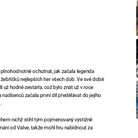
lnohodnotně ochutnat, jak začala legenda
h žebříčků nejlepších her všech dob. Ve své době
 už hodně zestárla, což bylo znát už v roce
 nadšenců začala první díl předělávat do jejího
.
během nichž stihl tým pojmenovaný výstižně
nání od Valve, takže mohl hru nabídnout za