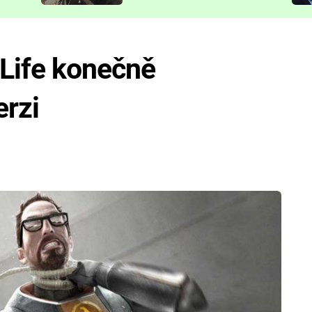
představit
-Life konečně
erzi