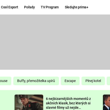
Cool Esport
Pořady
TV Program
Sledujte prima+
Hry
Zábava
MAFIA
ZÁBAVN
GALERI
GTA 6
NEJLEP
KINGDOM
KOMEDI
COME:
DELIVERANCE
CHUCK
House
Buffy, přemožitelka upírů
Escape
Plnej kotel
NORRIS
ESPORT
6 nejbizarnějších momentů z
DEADP
akčních klasik, bez kterých si
slavné filmy už nejde