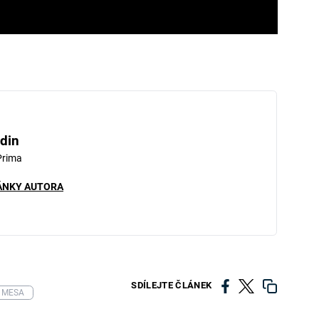
din
Prima
ÁNKY AUTORA
SDÍLEJTE ČLÁNEK
 MESA