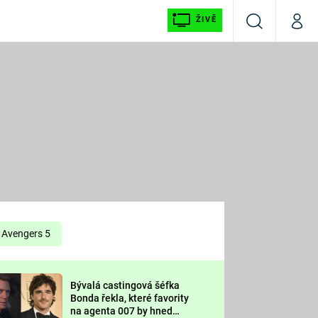
ŽIVĚ
Vyhledávání
Můj p
Prima+
É
CNN Prima NEWS
E
Prima FRESH
ŠÍ
Prima LIVING
E
Prima Ženy
Avengers 5
Prima LAJK
Bývalá castingová šéfka
OOL
Bonda řekla, které favority
Sledujte nás
na agenta 007 by hned