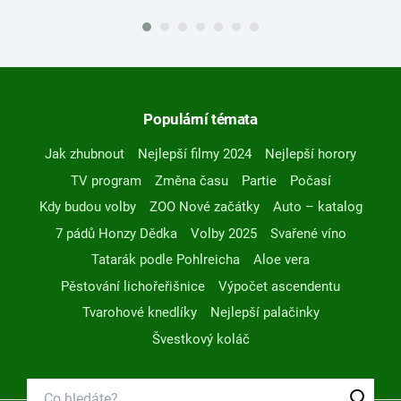
Populární témata
Jak zhubnout
Nejlepší filmy 2024
Nejlepší horory
TV program
Změna času
Partie
Počasí
Kdy budou volby
ZOO Nové začátky
Auto – katalog
7 pádů Honzy Dědka
Volby 2025
Svařené víno
Tatarák podle Pohlreicha
Aloe vera
Pěstování lichořeřišnice
Výpočet ascendentu
Tvarohové knedlíky
Nejlepší palačinky
Švestkový koláč