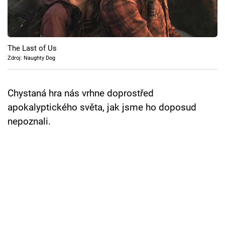
Cool Esport
Pořady
The Last of Us
TV Program
Zdroj: Naughty Dog
Sledujte prima+
Chystaná hra nás vrhne doprostřed
apokalyptického světa, jak jsme ho doposud
Přihlášení
nepoznali.
Sledujte nás