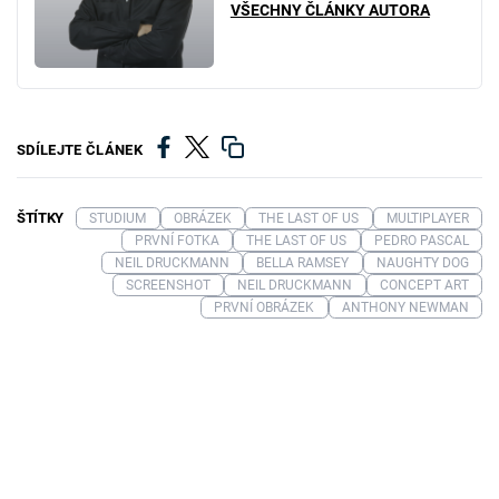
VŠECHNY ČLÁNKY AUTORA
SDÍLEJTE ČLÁNEK
ŠTÍTKY
STUDIUM
OBRÁZEK
THE LAST OF US
MULTIPLAYER
PRVNÍ FOTKA
THE LAST OF US
PEDRO PASCAL
NEIL DRUCKMANN
BELLA RAMSEY
NAUGHTY DOG
SCREENSHOT
NEIL DRUCKMANN
CONCEPT ART
PRVNÍ OBRÁZEK
ANTHONY NEWMAN