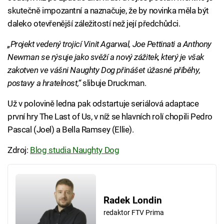
skutečně impozantní a naznačuje, že by novinka měla být
daleko otevřenější záležitostí než její předchůdci.
„Projekt vedený trojicí Vinit Agarwal, Joe Pettinati a Anthony
Newman se rýsuje jako svěží a nový zážitek, který je však
zakotven ve vášni Naughty Dog přinášet úžasné příběhy,
postavy a hratelnost,“
slibuje Druckman.
Už v polovině ledna pak odstartuje seriálová adaptace
první hry The Last of Us, v níž se hlavních rolí chopili Pedro
Pascal (Joel) a Bella Ramsey (Ellie).
Zdroj:
Blog studia Naughty Dog
Radek Londin
redaktor FTV Prima