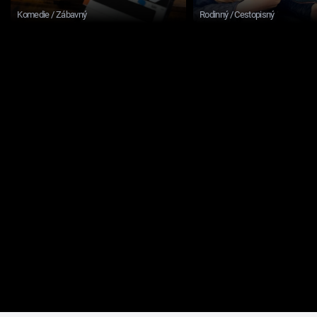
Komedie / Zábavný
Rodinný / Cestopisný