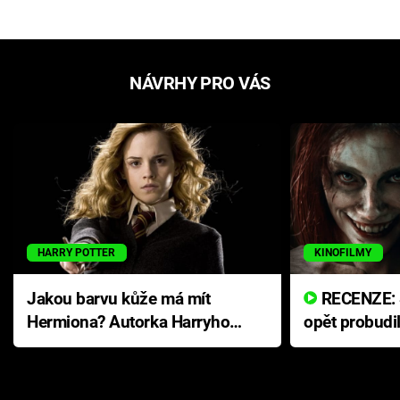
NÁVRHY PRO VÁS
HARRY POTTER
KINOFILMY
Jakou barvu kůže má mít
RECENZE: Smrtelné zlo se
Hermiona? Autorka Harryho
opět probudi
Pottera přišla s ráznou
přichází s n
odpovědí
hororovou n