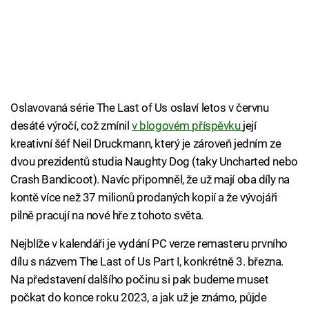
Oslavovaná série The Last of Us oslaví letos v červnu
desáté výročí, což zmínil
v blogovém příspěvku
její
kreativní šéf Neil Druckmann, který je zároveň jedním ze
dvou prezidentů studia Naughty Dog (taky Uncharted nebo
Crash Bandicoot). Navíc připomněl, že už mají oba díly na
kontě více než 37 milionů prodaných kopií a že vývojáři
pilně pracují na nové hře z tohoto světa.
Nejblíže v kalendáři je vydání PC verze remasteru prvního
dílu s názvem The Last of Us Part I, konkrétně 3. března.
Na představení dalšího počinu si pak budeme muset
počkat do konce roku 2023, a jak už je známo, půjde