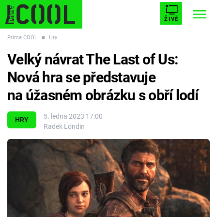
ŽIVĚ
Prima COOL
■
Hry
STARHOUSE
BUFFY, PŘEMOŽITELKA UPÍRŮ
Trendy:
Velký návrat The Last of Us:
ESCAPE
PLNEJ KOTEL
AVENGERS 5
Nová hra se představuje
na úžasném obrázku s obří lodí
5. ledna 2023 17:00
HRY
Radek Londin
Témata
Filmy
Seriály
Hry