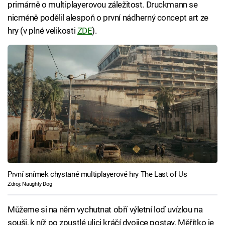
primárně o multiplayerovou záležitost. Druckmann se
nicméně podělil alespoň o první nádherný concept art ze
hry (v plné velikosti
ZDE
).
První snímek chystané multiplayerové hry The Last of Us
Zdroj: Naughty Dog
Můžeme si na něm vychutnat obří výletní loď uvízlou na
souši, k níž po zpustlé ulici kráčí dvojice postav. Měřítko je