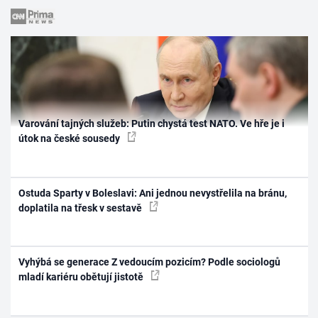
Varování tajných služeb: Putin chystá test NATO. Ve hře je i
útok na české sousedy
Ostuda Sparty v Boleslavi: Ani jednou nevystřelila na bránu,
doplatila na třesk v sestavě
Vyhýbá se generace Z vedoucím pozicím? Podle sociologů
mladí kariéru obětují jistotě