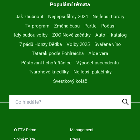
Populární témata
Jak zhubnout
Nejlepší filmy 2024
Nejlepší horory
TV program
Změna času
Partie
Počasí
Kdy budou volby
ZOO Nové začátky
Auto – katalog
7 pádů Honzy Dědka
Volby 2025
Svařené víno
Tatarák podle Pohlreicha
Aloe vera
Pěstování lichořeřišnice
Výpočet ascendentu
Tvarohové knedlíky
Nejlepší palačinky
Švestkový koláč
O FTV Prima
Management
Volná místa
Press