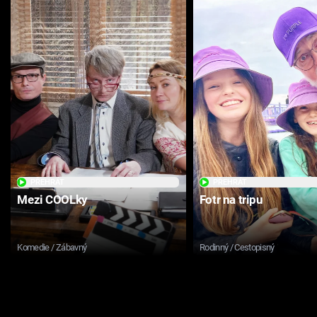
PŘEHRÁT
PŘEHRÁT
Mezi COOLky
Fotr na tripu
Komedie / Zábavný
Rodinný / Cestopisný