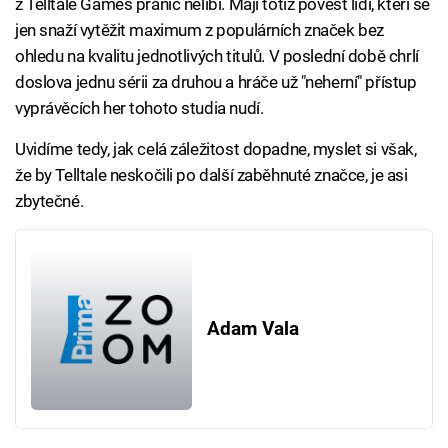
z Telltale Games pranic nelíbí. Mají totiž pověst lidí, kteří se
jen snaží vytěžit maximum z populárních značek bez
ohledu na kvalitu jednotlivých titulů. V poslední době chrlí
doslova jednu sérii za druhou a hráče už "neherní" přístup
vyprávěcích her tohoto studia nudí.
Uvidíme tedy, jak celá záležitost dopadne, myslet si však,
že by Telltale neskočili po další zaběhnuté značce, je asi
zbytečné.
Adam Vala