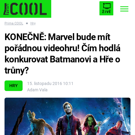
ŽIVĚ
Prima COOL
■
Hry
STARHOUSE
BUFFY, PŘEMOŽITELKA UPÍRŮ
Trendy:
KONEČNĚ: Marvel bude mít
ESCAPE
PLNEJ KOTEL
AVENGERS 5
pořádnou videohru! Čím hodlá
konkurovat Batmanovi a Hře o
trůny?
Témata
15. listopadu 2016 10:11
HRY
Adam Vala
Filmy
Seriály
Hry