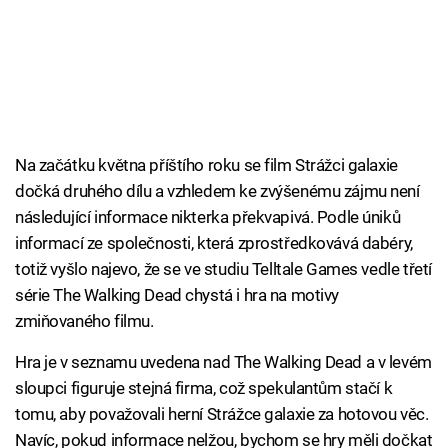
Na začátku května příštího roku se film Strážci galaxie
dočká druhého dílu a vzhledem ke zvýšenému zájmu není
následující informace nikterka překvapivá. Podle úniků
informací ze společnosti, která zprostředkovává dabéry,
totiž vyšlo najevo, že se ve studiu Telltale Games vedle třetí
série The Walking Dead chystá i hra na motivy
zmiňovaného filmu.
Hra je v seznamu uvedena nad The Walking Dead a v levém
sloupci figuruje stejná firma, což spekulantům stačí k
tomu, aby považovali herní Strážce galaxie za hotovou věc.
Navíc, pokud informace nelžou, bychom se hry měli dočkat