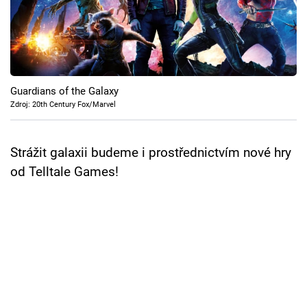
Cool Esport
Pořady
TV Program
Guardians of the Galaxy
Zdroj: 20th Century Fox/Marvel
Sledujte prima+
Strážit galaxii budeme i prostřednictvím nové hry
Přihlášení
od Telltale Games!
Sledujte nás