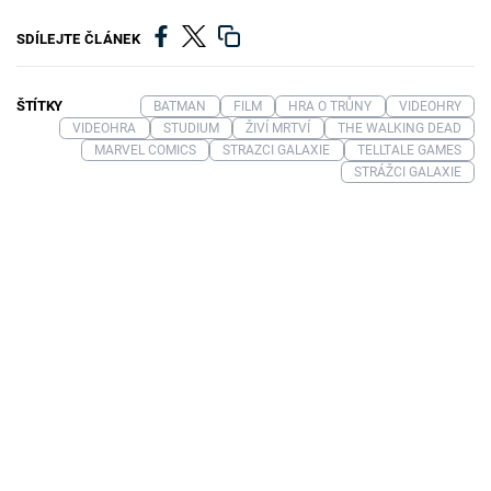
SDÍLEJTE ČLÁNEK
ŠTÍTKY
BATMAN
FILM
HRA O TRŮNY
VIDEOHRY
VIDEOHRA
STUDIUM
ŽIVÍ MRTVÍ
THE WALKING DEAD
MARVEL COMICS
STRAZCI GALAXIE
TELLTALE GAMES
STRÁŽCI GALAXIE