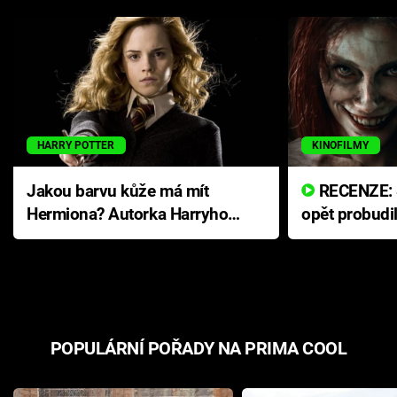
HARRY POTTER
KINOFILMY
Jakou barvu kůže má mít
RECENZE: Smrtelné zlo se
Hermiona? Autorka Harryho
opět probudi
Pottera přišla s ráznou
přichází s n
odpovědí
hororovou n
POPULÁRNÍ POŘADY NA PRIMA COOL