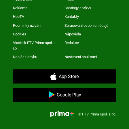
Reklama
Castingy a výzvy
HbbTV
Kontakty
Podmínky užívání
Zpracování osobních údajů
Cookies
Nápověda
Vlastník FTV Prima spol. s
Redakce
r.o.
Nahlásit chybu
Nastavení soukromí
App Store
Google Play
© FTV Prima spol. s r.o.