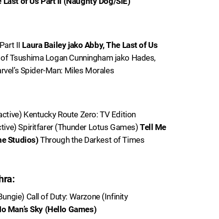
 Last of Us Part II (Naughty Dog/SIE)
Part II
Laura Bailey jako Abby, The Last of Us
st of Tsushima Logan Cunningham jako Hades,
rvel’s Spider-Man: Miles Morales
tive) Kentucky Route Zero: TV Edition
ive) Spiritfarer (Thunder Lotus Games)
Tell Me
e Studios)
Through the Darkest of Times
hra:
gie) Call of Duty: Warzone (Infinity
o Man’s Sky (Hello Games)