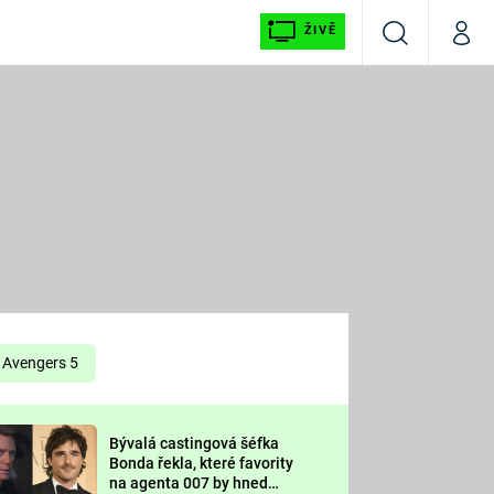
ŽIVĚ
Vyhledávání
Můj p
Prima+
É
CNN Prima NEWS
E
Prima FRESH
ŠÍ
Prima LIVING
E
Prima Ženy
Avengers 5
Prima LAJK
Bývalá castingová šéfka
OOL
Bonda řekla, které favority
Sledujte nás
na agenta 007 by hned