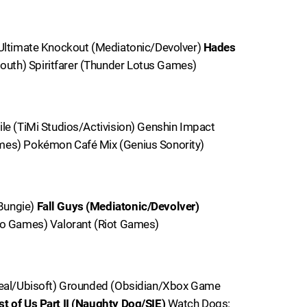
 Ultimate Knockout (Mediatonic/Devolver)
Hades
uth) Spiritfarer (Thunder Lotus Games)
ile (TiMi Studios/Activision) Genshin Impact
mes) Pokémon Café Mix (Genius Sonority)
Bungie)
Fall Guys (Mediatonic/Devolver)
lo Games) Valorant (Riot Games)
treal/Ubisoft) Grounded (Obsidian/Xbox Game
st of Us Part II (Naughty Dog/SIE)
Watch Dogs: