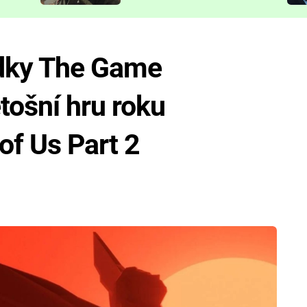
představit
edky The Game
tošní hru roku
of Us Part 2