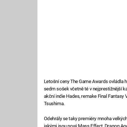
Letošní ceny The Game Awards ovládla hra
sedm sošek včetně té v nejprestižnější ka
akční indie Hades, remake Final Fantasy
Tsushima.
Odehrály se taky premiéry mnoha velkých
jakými jsou nový Mass Effect, Dragon Age