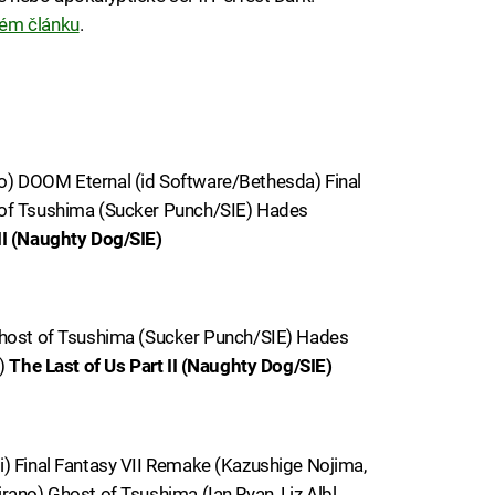
ém článku
.
o) DOOM Eternal (id Software/Bethesda) Final
 of Tsushima (Sucker Punch/SIE) Hades
 II (Naughty Dog/SIE)
Ghost of Tsushima (Sucker Punch/SIE) Hades
e)
The Last of Us Part II (Naughty Dog/SIE)
i) Final Fantasy VII Remake (Kazushige Nojima,
ano) Ghost of Tsushima (Ian Ryan, Liz Albl,