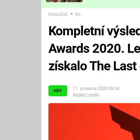
Které děsivé pecky vám
nejvíc zvednou tep?
Prima COOL
■
Hry
Kompletní výsl
Awards 2020. Le
získalo The Last 
11. prosince 2020 08:24
HRY
Radek Londin