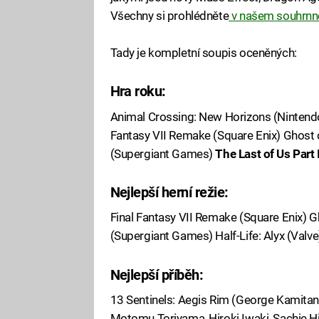
Všechny si prohlédněte
v našem souhrnn
Tady je kompletní soupis oceněných:
Hra roku:
Animal Crossing: New Horizons (Nintend
Fantasy VII Remake (Square Enix) Ghost
(Supergiant Games)
The Last of Us Part
Nejlepší herní režie:
Final Fantasy VII Remake (Square Enix) 
(Supergiant Games) Half-Life: Alyx (Valv
Nejlepší příběh:
13 Sentinels: Aegis Rim (George Kamitan
Motomu Toriyama, Hiroki Iwaki, Sachie Hir