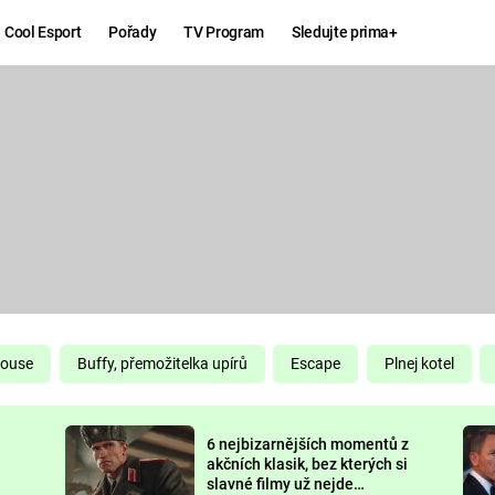
Cool Esport
Pořady
TV Program
Sledujte prima+
Hry
Zábava
MAFIA
ZÁBAVN
GALERI
GTA 6
NEJLEP
KINGDOM
KOMEDI
COME:
DELIVERANCE
CHUCK
House
Buffy, přemožitelka upírů
Escape
Plnej kotel
NORRIS
ESPORT
6 nejbizarnějších momentů z
DEADP
akčních klasik, bez kterých si
slavné filmy už nejde