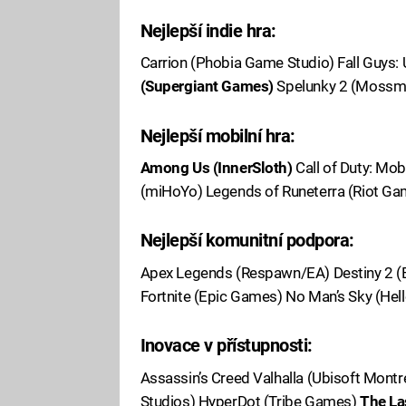
Nejlepší indie hra:
Carrion (Phobia Game Studio) Fall Guys:
(Supergiant Games)
Spelunky 2 (Mossmo
Nejlepší mobilní hra:
Among Us (InnerSloth)
Call of Duty: Mob
(miHoYo) Legends of Runeterra (Riot Ga
Nejlepší komunitní podpora:
Apex Legends (Respawn/EA) Destiny 2 (
Fortnite (Epic Games) No Man’s Sky (Hel
Inovace v přístupnosti:
Assassin’s Creed Valhalla (Ubisoft Mon
Studios) HyperDot (Tribe Games)
The La