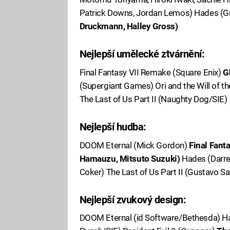
Patrick Downs, Jordan Lemos) Hades (G
Druckmann, Halley Gross)
Nejlepší umělecké ztvárnění:
Final Fantasy VII Remake (Square Enix)
G
(Supergiant Games) Ori and the Will of
The Last of Us Part II (Naughty Dog/SIE)
Nejlepší hudba:
DOOM Eternal (Mick Gordon)
Final Fant
Hamauzu, Mitsuto Suzuki)
Hades (Darren
Coker) The Last of Us Part II (Gustavo S
Nejlepší zvukový design:
DOOM Eternal (id Software/Bethesda) Hal