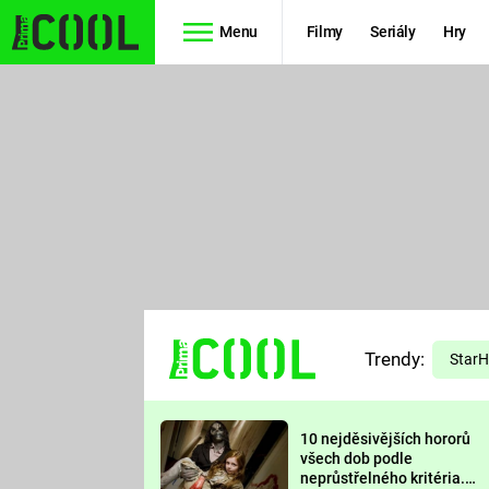
Menu
Filmy
Seriály
Hry
Seriály
Filmy
SIMPSONOVI
STAR WARS
HVĚZDNÁ
AVENGERS
BRÁNA
RYCHLE A
TEORIE
ZBĚSILE 10
Trendy:
VELKÉHO
Star
PREDÁTOR
TŘESKU
10 nejděsivějších hororů
FUTURAMA
všech dob podle
neprůstřelného kritéria.