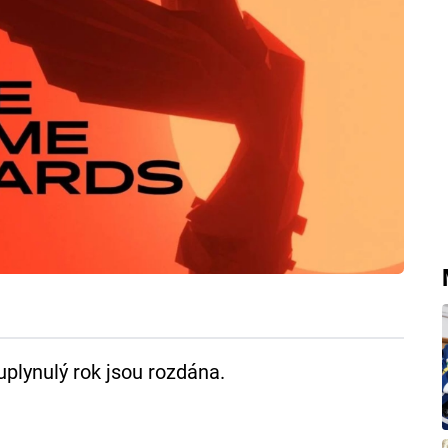
uplynulý rok jsou rozdána.