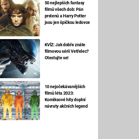
50 nejlepších fantasy
filmů všech dob: Pán
prstenů a Harry Potter
jsou jen špičkou ledovce
KVÍZ: Jak dobře znáte
filmovou sérii Vetřelec?
Otestujte se!
10 nejočekávanějších
filmů léta 2023:
Komiksové hity doplní
návraty akčních legend