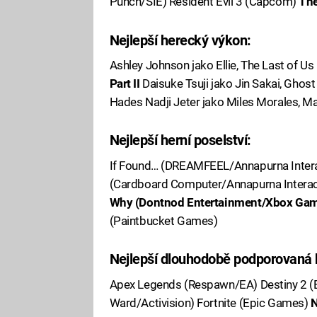
Punch/SIE) Resident Evil 3 (Capcom)
The
Nejlepší herecký výkon:
Ashley Johnson jako Ellie, The Last of Us 
Part II
Daisuke Tsuji jako Jin Sakai, Gho
Hades Nadji Jeter jako Miles Morales, Ma
Nejlepší herní poselství:
If Found… (DREAMFEEL/Annapurna Interac
(Cardboard Computer/Annapurna Interact
Why (Dontnod Entertainment/Xbox Gam
(Paintbucket Games)
Nejlepší dlouhodobě podporovaná 
Apex Legends (Respawn/EA) Destiny 2 (Bun
Ward/Activision) Fortnite (Epic Games)
N