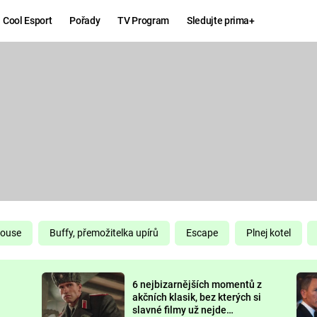
Cool Esport
Pořady
TV Program
Sledujte prima+
Hry
Zábava
MAFIA
ZÁBAVN
GALERI
GTA 6
NEJLEP
KINGDOM
KOMEDI
COME:
DELIVERANCE
CHUCK
House
Buffy, přemožitelka upírů
Escape
Plnej kotel
NORRIS
ESPORT
6 nejbizarnějších momentů z
DEADP
akčních klasik, bez kterých si
slavné filmy už nejde