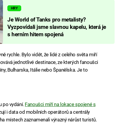
HRY
Je World of Tanks pro metalisty?
Vyzpovídali jsme slavnou kapelu, která je
s herním hitem spojená
vně rychle. Bylo vidět, že lidé z celého světa míří
novává jednotlivé destinace, ze kterých fanoušci
íny, Bulharska, Itálie nebo Španělska. Je to
ku po vydání.
Fanoušci míří na lokace spojené s
zují i data od mobilních operátorů a centrály
 místech zaznamenali výrazný nárůst turistů.