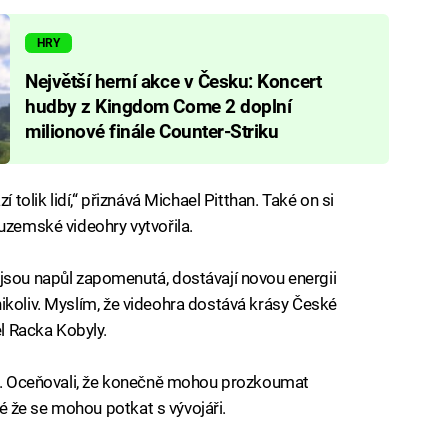
HRY
Největší herní akce v Česku: Koncert
hudby z Kingdom Come 2 doplní
milionové finále Counter-Striku
í tolik lidí,“ přiznává Michael Pitthan. Také on si
uzemské videohry vytvořila.
jsou napůl zapomenutá, dostávají novou energii
ci nikoliv. Myslím, že videohra dostává krásy České
el Racka Kobyly.
íci. Oceňovali, že konečně mohou prozkoumat
aké že se mohou potkat s vývojáři.