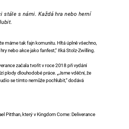
i stále s námi. Každá hra nebo herní
ubit.
e máme tak fajn komunitu. Hltá úplně všechno,
hry nebo akce jako fanfest,“ říká Stolz-Zwilling.
ance začala tvořit v roce 2018 při vydání
lízí plody dlouhodobé práce. „Jsme vděční, že
studio se tímto nemůže pochlubit,“ dodává
ael Pitthan, který v Kingdom Come: Deliverance