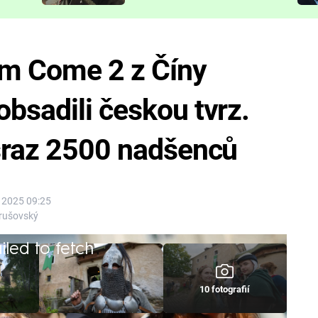
představit
m Come 2 z Číny
bsadili českou tvrz.
 sraz 2500 nadšenců
í 2025 09:25
rušovský
iled to fetch
10 fotografií