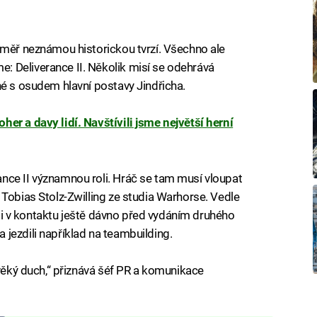
éměř neznámou historickou tvrzí. Všechno ale
 Deliverance II. Několik misí se odehrává
né s osudem hlavní postavy Jindřicha.
her a davy lidí. Navštívili jsme největší herní
nce II významnou roli. Hráč se tam musí vloupat
 Tobias Stolz-Zwilling ze studia Warhorse. Vedle
byli v kontaktu ještě dávno před vydáním druhého
jezdili například na teambuilding.
ověký duch,“ přiznává šéf PR a komunikace