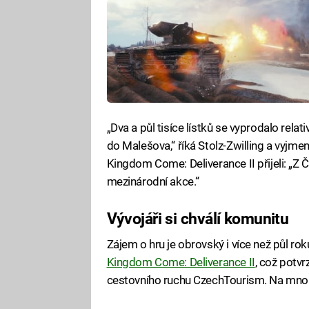
„Dva a půl tisíce lístků se vyprodalo relati
do Malešova,“ říká Stolz-Zwilling a vyjme
Kingdom Come: Deliverance II přijeli: „Z Č
mezinárodní akce.“
Vývojáři si chválí komunitu
Zájem o hru je obrovský i více než půl ro
Kingdom Come: Deliverance II
, což potvr
cestovního ruchu CzechTourism. Na mnoha