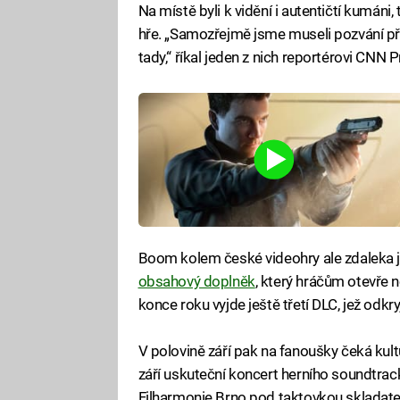
Na místě byli k vidění i autentičtí kumáni,
hře. „Samozřejmě jsme museli pozvání při
tady,“ říkal jeden z nich reportérovi CNN
Boom kolem české videohry ale zdaleka 
obsahový doplněk
, který hráčům otevře 
konce roku vyjde ještě třetí DLC, jež odkr
V polovině září pak na fanoušky čeká kul
září uskuteční koncert herního soundtra
Filharmonie Brno pod taktovkou skladatel