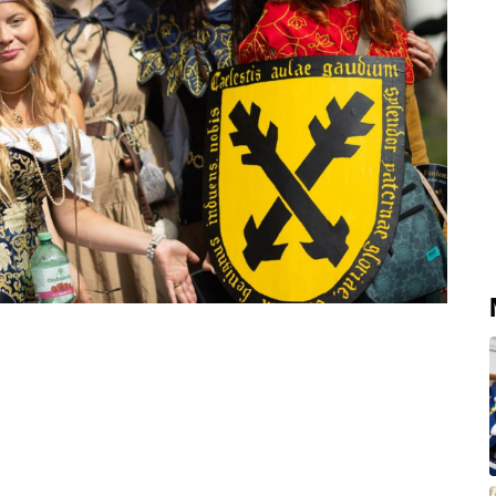
ko Kutné Hory vzali útokem fanoušci
a sobotní akci spojenou se středověkým
dí. Řada z nich pocházela ze zahraničí.
lbu z kuše, hraní kostek nebo přednášky