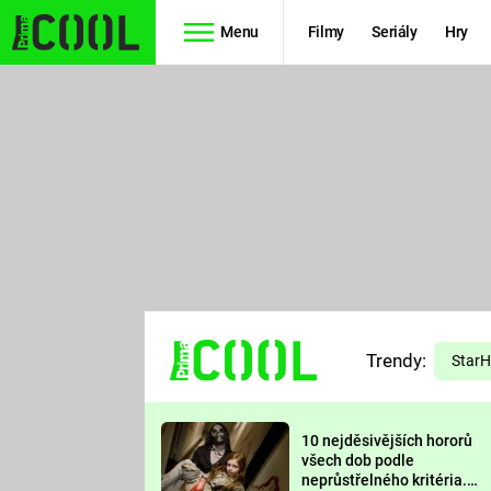
Menu
Filmy
Seriály
Hry
Seriály
Filmy
SIMPSONOVI
STAR WARS
HVĚZDNÁ
AVENGERS
BRÁNA
RYCHLE A
TEORIE
ZBĚSILE 10
Trendy:
VELKÉHO
Star
PREDÁTOR
TŘESKU
10 nejděsivějších hororů
FUTURAMA
všech dob podle
neprůstřelného kritéria.