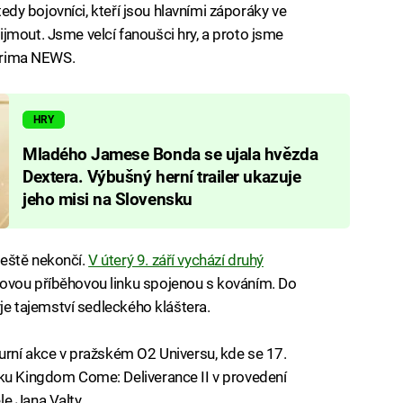
 tedy bojovníci, kteří jsou hlavními záporáky ve
jmout. Jsme velcí fanoušci hry, a proto jsme
 Prima NEWS.
HRY
Mladého Jamese Bonda se ujala hvězda
Dextera. Výbušný herní trailer ukazuje
jeho misi na Slovensku
ještě nekončí.
V úterý 9. září vychází druhý
novou příběhovou linku spojenou s kováním. Do
yje tajemství sedleckého kláštera.
turní akce v pražském O2 Universu, kde se 17.
cku Kingdom Come: Deliverance II v provedení
e Jana Valty.