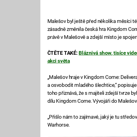
Malešov byl ještě před několika měsíci t
zásadně změnila česká hra Kingdom Come:
právě v Malešově a zdejší místo je spoje
ČTĚTE TAKÉ:
Bláznivá show, tisíce video
akci světa
„Malešov hraje v Kingdom Come: Delivera
a osvobodit mladého šlechtice,“ popisuje
toho přiznává, že s majiteli zdejší tvrze 
dílu Kingdom Come. Vývojáři do Malešova 
„Přišlo nám to zajímavé, jaký je tu střed
Warhorse.