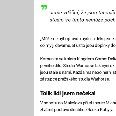
Jsme vděční, že jsou fanoušc
studio se tímto nemůže pochl
„Můžeme být opravdu pyšní a děkujeme, ž
co my jí dáváme, ať už to jsou doplňky do 
Komunita se kolem Kingdom Come: Deliver
prvního dílu. Studio Warhorse tak nyní sk
jsou stále s námi. Každá hra nebo herní 
zástupce pražského studia Warhorse.
Tolik lidí jsem nečekal
V sobotu do Malešova přijel i herec Mich
ztvárnil postavu šlechtice Racka Kobyly.