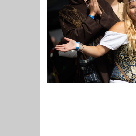
Historickou tvrz Malešov nedale
Kingdom Come: Deliverance II. N
hitem dorazilo dva a půl tisíce li
Během dne se mohli těšit na stře
od vývojářů.