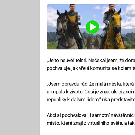
„Je to neuvěřitelné. Nečekal jsem, že doraz
pochvaluje, jak vřelá komunita se kolem t
„Jsem opravdu rád, že malá města, která 
a impuls k životu. Češi je znají, ale cizin
republiky k dalším lidem,“ říká představit
Akci si pochvalovali i samotní návštěvn
místo, které znají z virtuálního světa, a t