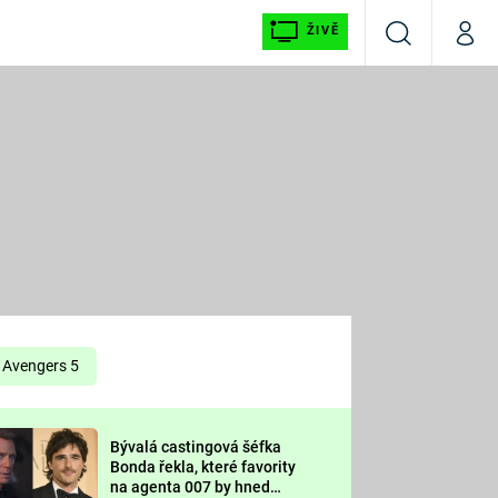
ŽIVĚ
Vyhledávání
Můj p
Prima+
É
CNN Prima NEWS
E
Prima FRESH
ŠÍ
Prima LIVING
E
Prima Ženy
Avengers 5
Prima LAJK
Bývalá castingová šéfka
OOL
Bonda řekla, které favority
Sledujte nás
na agenta 007 by hned