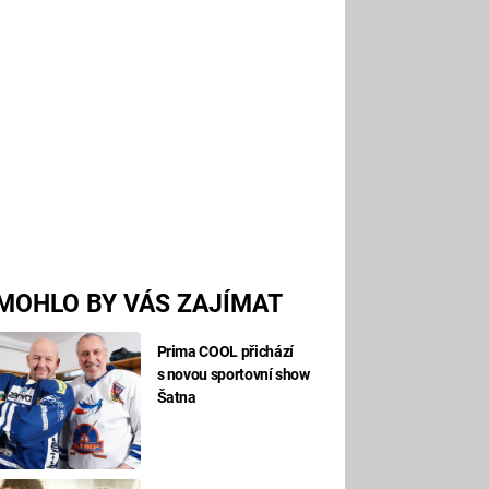
MOHLO BY VÁS ZAJÍMAT
Prima COOL přichází
s novou sportovní show
Šatna