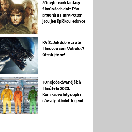
50 nejlepších fantasy
filmů všech dob: Pán
prstenů a Harry Potter
jsou jen špičkou ledovce
KVÍZ: Jak dobře znáte
filmovou sérii Vetřelec?
Otestujte se!
10 nejočekávanějších
filmů léta 2023:
Komiksové hity doplní
návraty akčních legend