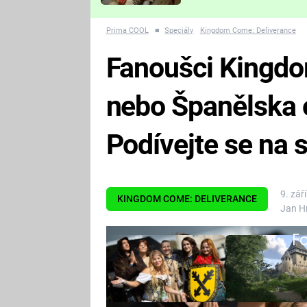
Které děsivé pecky vám
nejvíc zvednou tep?
Prima COOL
■
Speciály
Kingdom Come: Deliverance
Fanoušci Kingdo
nebo Španělska o
Podívejte se na
9. zář
KINGDOM COME: DELIVERANCE
Jan H
Fa