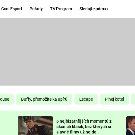
Cool Esport
Pořady
TV Program
Sledujte prima+
Hry
Zábava
MAFIA
ZÁBAVN
GALERI
GTA 6
NEJLEP
KINGDOM
KOMEDI
COME:
DELIVERANCE
CHUCK
House
Buffy, přemožitelka upírů
Escape
Plnej kotel
NORRIS
ESPORT
6 nejbizarnějších momentů z
DEADP
akčních klasik, bez kterých si
slavné filmy už nejde