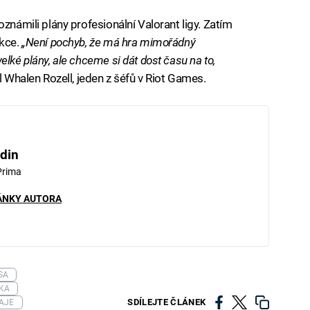
oznámili plány profesionální Valorant ligy. Zatím
akce.
„Není pochyb, že má hra mimořádný
lké plány, ale chceme si dát dost času na to,
l Whalen Rozell, jeden z šéfů v Riot Games.
din
Prima
ÁNKY AUTORA
SA
ČKA
SDÍLEJTE ČLÁNEK
AJE