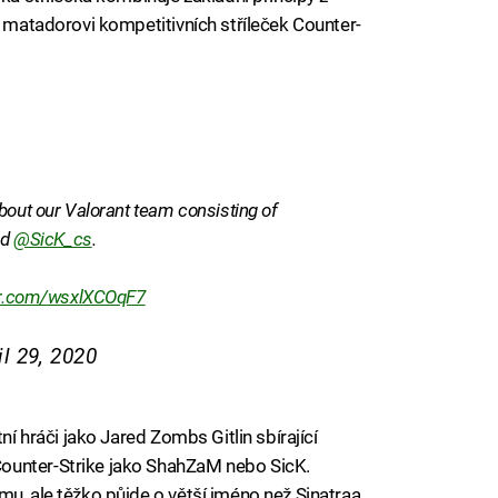
e matadorovi kompetitivních stříleček Counter-
bout our Valorant team consisting of
nd
@SicK_cs
.
ter.com/wsxlXCOqF7
il 29, 2020
ní hráči jako Jared Zombs Gitlin sbírající
ounter-Strike jako ShahZaM nebo SicK.
u, ale těžko půjde o větší jméno než Sinatraa,