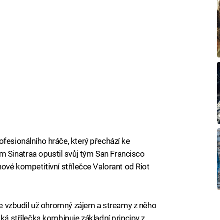
fesionálního hráče, který přechází ke
 Sinatraa opustil svůj tým San Francisco
nové kompetitivní střílečce Valorant od Riot
ale vzbudil už ohromný zájem a streamy z něho
cká střílečka kombinuje základní principy z