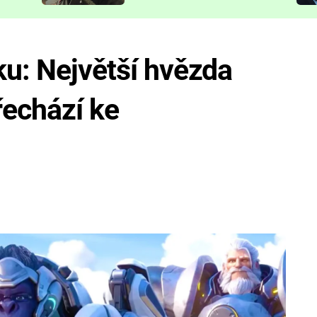
představit
ku: Největší hvězda
řechází ke