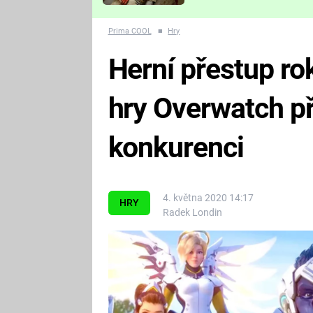
Které děsivé pecky vám
nejvíc zvednou tep?
Prima COOL
■
Hry
Herní přestup ro
hry Overwatch p
konkurenci
4. května 2020 14:17
HRY
Radek Londin