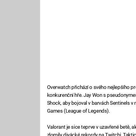
Overwatch přichází o svého nejlepšího pro
konkurenční hře. Jay Won s pseudonymem
Shock, aby bojoval v barvách Sentinels v 
Games (League of Legends).
Valorant je sice teprve v uzavřené betě, 
zlomily divácké rekordy na Twitchi. Takti