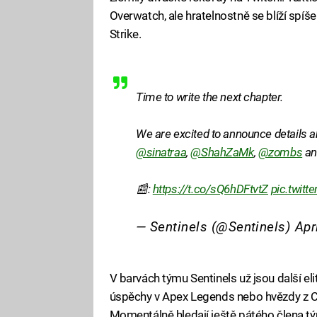
Overwatch, ale hratelnostně se blíží spíš
Strike.
Time to write the next chapter.
We are excited to announce details a
@sinatraa
,
@ShahZaMk
,
@zombs
a
📰:
https://t.co/sQ6hDFtvtZ
pic.twit
— Sentinels (@Sentinels)
Apr
V barvách týmu Sentinels už jsou další elit
úspěchy v Apex Legends nebo hvězdy z C
Momentálně hledají ještě pátého člena tým