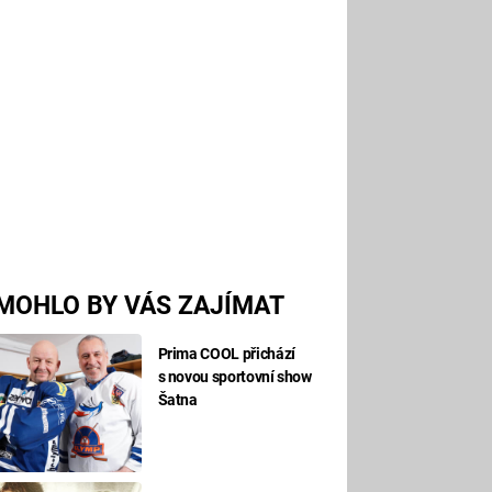
MOHLO BY VÁS ZAJÍMAT
Prima COOL přichází
s novou sportovní show
Šatna