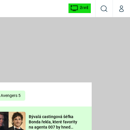
ŽIVĚ
Vyhledávání
Můj p
Prima+
É
CNN Prima NEWS
E
Prima FRESH
ŠÍ
Prima LIVING
E
Prima Ženy
Avengers 5
Prima LAJK
Bývalá castingová šéfka
OOL
Bonda řekla, které favority
Sledujte nás
na agenta 007 by hned