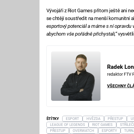
Vývojáři z Riot Games přitom ještě ani ne
se chtějí soustředit na menší komunitní 
esportový potenciál a máme s ní opravdu ve
abychom vše pořádně přichystali,“
vysvětli
Radek Lon
redaktor FTV 
VŠECHNY ČL
ŠTÍTKY
ESPORT
HVĚZDA
PŘESTUP
U
LEAGUE OF LEGENDS
RIOT GAMES
STŘÍLE
PŘESTUP
OVERWATCH
ESPORTY
TURN