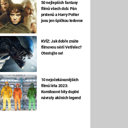
50 nejlepších fantasy
filmů všech dob: Pán
prstenů a Harry Potter
jsou jen špičkou ledovce
KVÍZ: Jak dobře znáte
filmovou sérii Vetřelec?
Otestujte se!
10 nejočekávanějších
filmů léta 2023:
Komiksové hity doplní
návraty akčních legend