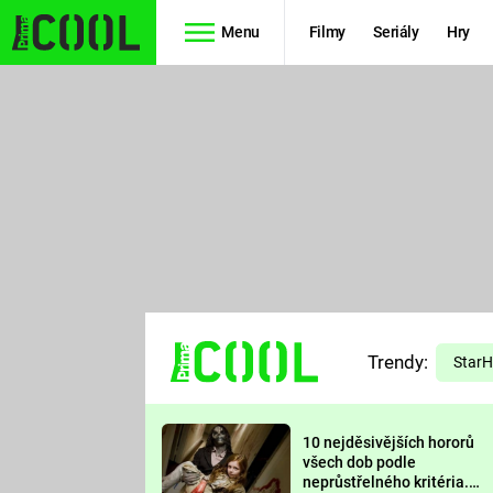
Menu
Filmy
Seriály
Hry
Seriály
Filmy
SIMPSONOVI
STAR WARS
HVĚZDNÁ
AVENGERS
BRÁNA
RYCHLE A
TEORIE
ZBĚSILE 10
Trendy:
VELKÉHO
Star
PREDÁTOR
TŘESKU
10 nejděsivějších hororů
FUTURAMA
všech dob podle
neprůstřelného kritéria.