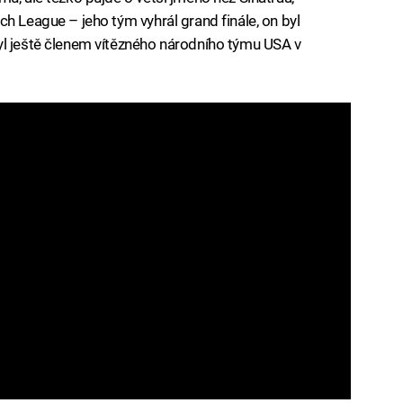
h League – jeho tým vyhrál grand finále, on byl
yl ještě členem vítězného národního týmu USA v