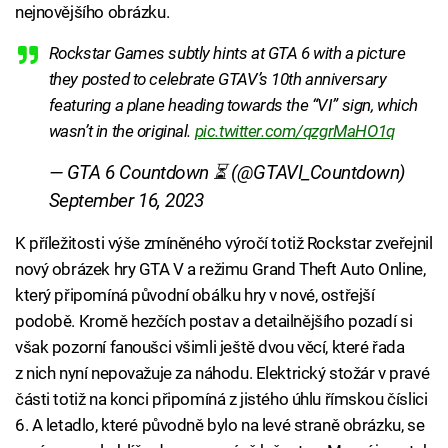
nejnovějšího obrázku.
Rockstar Games subtly hints at GTA 6 with a picture
they posted to celebrate GTAV’s 10th anniversary
featuring a plane heading towards the “VI” sign, which
wasn’t in the original.
pic.twitter.com/qzgrMaHO1q
— GTA 6 Countdown ⏳ (@GTAVI_Countdown)
September 16, 2023
K příležitosti výše zmíněného výročí totiž Rockstar zveřejnil
nový obrázek hry GTA V a režimu Grand Theft Auto Online,
který připomíná původní obálku hry v nové, ostřejší
podobě. Kromě hezčích postav a detailnějšího pozadí si
však pozorní fanoušci všimli ještě dvou věcí, které řada
z nich nyní nepovažuje za náhodu. Elektrický stožár v pravé
části totiž na konci připomíná z jistého úhlu římskou číslici
6. A letadlo, které původně bylo na levé straně obrázku, se