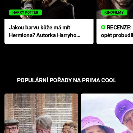
HARRY POTTER
KINOFILMY
Jakou barvu kůže má mít
RECENZE: Smrtelné zlo se
Hermiona? Autorka Harryho
opět probudi
Pottera přišla s ráznou
přichází s n
odpovědí
hororovou n
POPULÁRNÍ POŘADY NA PRIMA COOL