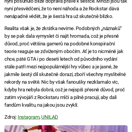
nyní posunulo blíže doprava právě k šestce. Mnozí jsou tak
nyní přesvědčeni, že to není náhoda a že Rockstar dává
nenápadně vědět, že je šestá hra už skutečně blízko.
Realita však je, že zkrátka nevíme. Podobných „náznaků“
by se pak dala vymyslet či najít hromada, což je přesně
důvod, proč většina gamerů na podobné konspirační
teorie reaguje se zdviženým obočím. Ať je to nicméně jak
chce, páté GTA i po deseti letech od původního vydání
stále patří mezi nejpopulárnější hry vůbec a je jasné, že
jakmile šestý díl skutečně dorazí, zboří všechny myslitelné
rekordy na světě. Nic by však fanoušky nezklamalo víc,
kdyby hra nebyla dobrá, což je nejspíš přesně důvod, proč
zatím vývojáři z Rockstaru mlčí a pilně pracují, aby dali
fandům kvalitu, na jakou jsou zvyklí.
Zdroj:
Instagram
,
UNILAD