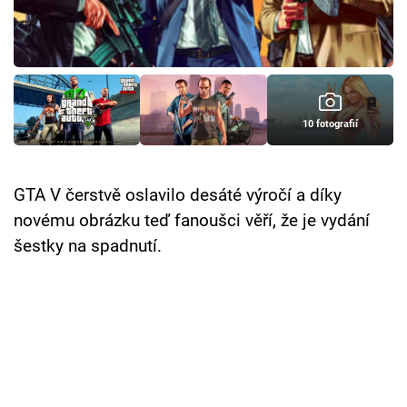
Cool Esport
Pořady
TV Program
10 fotografií
Sledujte prima+
GTA V čerstvě oslavilo desáté výročí a díky
Přihlášení
novému obrázku teď fanoušci věří, že je vydání
šestky na spadnutí.
Sledujte nás