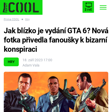
ŽIVĚ
Prima COOL
■
Hry
STARHOUSE
BUFFY, PŘEMOŽITELKA UPÍRŮ
Trendy:
Jak blízko je vydání GTA 6? Nová
ESCAPE
PLNEJ KOTEL
AVENGERS 5
fotka přivedla fanoušky k bizarní
konspiraci
18. září 2023 17:00
HRY
Adam Vala
Témata
Filmy
Seriály
Hry