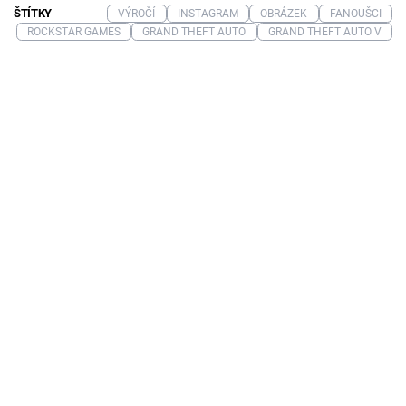
ŠTÍTKY
VÝROČÍ
INSTAGRAM
OBRÁZEK
FANOUŠCI
ROCKSTAR GAMES
GRAND THEFT AUTO
GRAND THEFT AUTO V