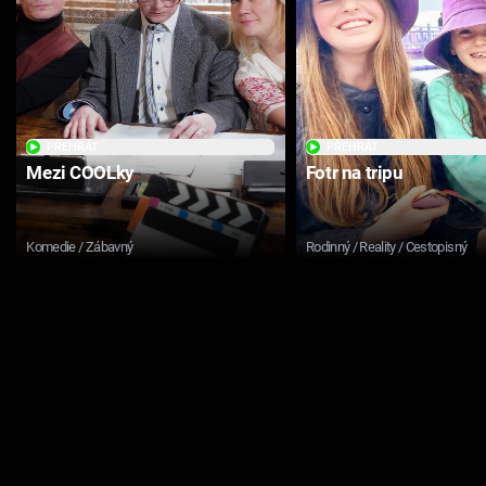
PŘEHRÁT
PŘEHRÁT
Mezi COOLky
Fotr na tripu
Komedie / Zábavný
Rodinný / Reality / Cestopisný