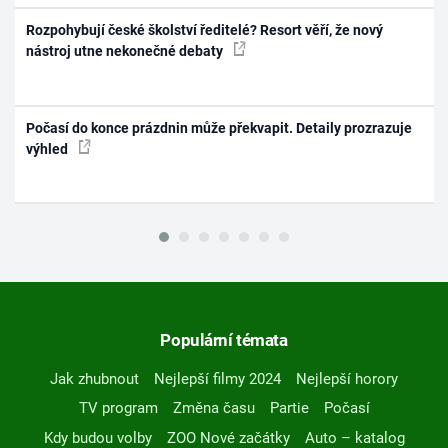
Rozpohybují české školství ředitelé? Resort věří, že nový
nástroj utne nekonečné debaty
Počasí do konce prázdnin může překvapit. Detaily prozrazuje
výhled
Populární témata
Jak zhubnout
Nejlepší filmy 2024
Nejlepší horory
TV program
Změna času
Partie
Počasí
Kdy budou volby
ZOO Nové začátky
Auto – katalog