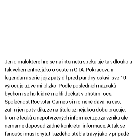
Jen o málokteré hře se na internetu spekuluje tak dlouho a
tak vehementně, jako o šestém GTA. Pokračování
legendární série, jejíž pátý díl před pár dny oslavil své 10.
výročí, je už velmi blízko. Podle posledních náznaků
bychom se ho klidně mohli dočkat v příštím roce.
Společnost Rockstar Games si nicméně dává na čas,
zatím jen potvrdila, že na titulu už nějakou dobu pracuje,
kromě leaků a nepotvrzených informací zpoza vzniku ale
nemáme doposud žádné konkrétní informace. A tak se
fanoušci musí chytat každého stébla trávy jako v případě