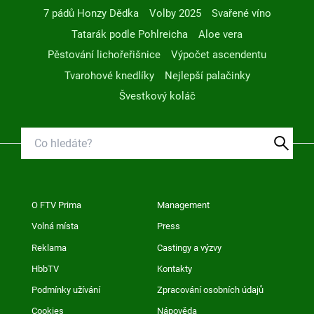
7 pádů Honzy Dědka
Volby 2025
Svařené víno
Tatarák podle Pohlreicha
Aloe vera
Pěstování lichořeřišnice
Výpočet ascendentu
Tvarohové knedlíky
Nejlepší palačinky
Švestkový koláč
O FTV Prima
Management
Volná místa
Press
Reklama
Castingy a výzvy
HbbTV
Kontakty
Podmínky užívání
Zpracování osobních údajů
Cookies
Nápověda