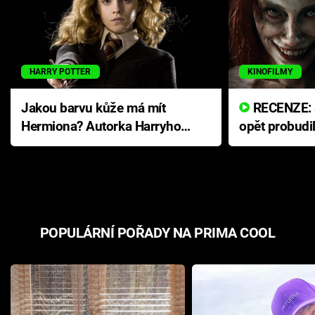
HARRY POTTER
KINOFILMY
Jakou barvu kůže má mít
RECENZE: Smrtelné zlo se
Hermiona? Autorka Harryho
opět probudi
Pottera přišla s ráznou
přichází s n
odpovědí
hororovou n
POPULÁRNÍ POŘADY NA PRIMA COOL