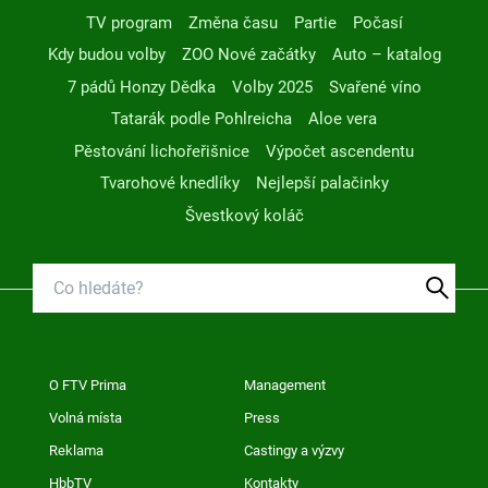
TV program
Změna času
Partie
Počasí
Kdy budou volby
ZOO Nové začátky
Auto – katalog
7 pádů Honzy Dědka
Volby 2025
Svařené víno
Tatarák podle Pohlreicha
Aloe vera
Pěstování lichořeřišnice
Výpočet ascendentu
Tvarohové knedlíky
Nejlepší palačinky
Švestkový koláč
O FTV Prima
Management
Volná místa
Press
Reklama
Castingy a výzvy
HbbTV
Kontakty