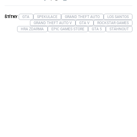
ŠTÍTKY
GTA
SPEKULACE
GRAND THEFT AUTO
LOS SANTOS
GRAND THEFT AUTO V
GTA V
ROCKSTAR GAMES
HRA ZDARMA
EPIC GAMES STORE
GTA 5
STÁHNOUT