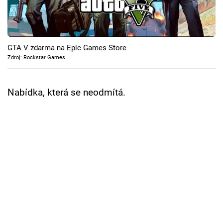
Cool Esport
Pořady
GTA V zdarma na Epic Games Store
TV Program
Zdroj: Rockstar Games
Sledujte prima+
Nabídka, která se neodmítá.
Přihlášení
Sledujte nás