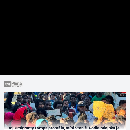
Boj s migranty Evropa prohrála, míní Stoniš. Podle Mlejnka je