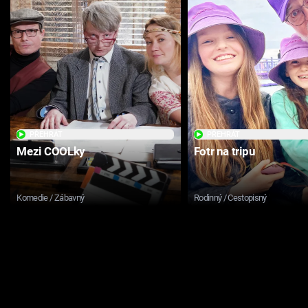
PŘEHRÁT
PŘEHRÁT
Mezi COOLky
Fotr na tripu
Komedie / Zábavný
Rodinný / Cestopisný