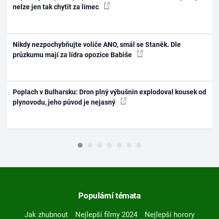
nelze jen tak chytit za límec
Nikdy nezpochybňujte voliče ANO, smál se Staněk. Dle
průzkumu mají za lídra opozice Babiše
Poplach v Bulharsku: Dron plný výbušnin explodoval kousek od
plynovodu, jeho původ je nejasný
Populární témata
Jak zhubnout
Nejlepší filmy 2024
Nejlepší horory