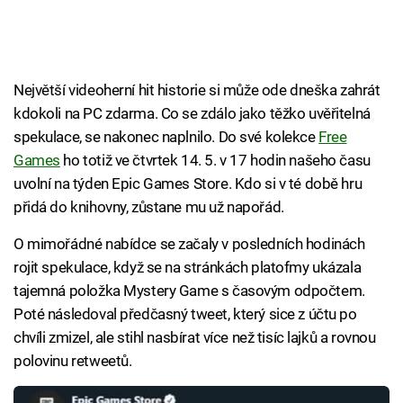
Největší videoherní hit historie si může ode dneška zahrát
kdokoli na PC zdarma. Co se zdálo jako těžko uvěřitelná
spekulace, se nakonec naplnilo. Do své kolekce
Free
Games
ho totiž ve čtvrtek 14. 5. v 17 hodin našeho času
uvolní na týden Epic Games Store. Kdo si v té době hru
přidá do knihovny, zůstane mu už napořád.
O mimořádné nabídce se začaly v posledních hodinách
rojit spekulace, když se na stránkách platofmy ukázala
tajemná položka Mystery Game s časovým odpočtem.
Poté následoval předčasný tweet, který sice z účtu po
chvíli zmizel, ale stihl nasbírat více než tisíc lajků a rovnou
polovinu retweetů.