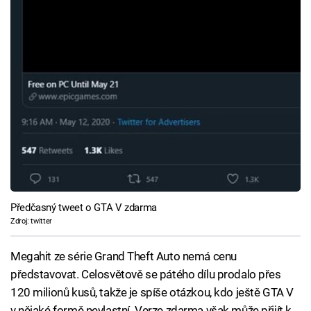
Předčasný tweet o GTA V zdarma
Zdroj: twitter
Megahit ze série Grand Theft Auto nemá cenu
představovat. Celosvětově se pátého dílu prodalo přes
120 milionů kusů, takže je spíše otázkou, kdo ještě GTA V
v nějaké formě nevlastní. Verze zdarma však může přijít k