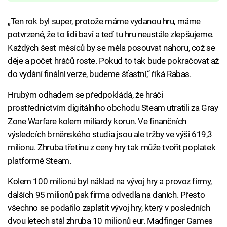
„Ten rok byl super, protože máme vydanou hru, máme
potvrzené, že to lidi baví a teď tu hru neustále zlepšujeme.
Každých šest měsíců by se měla posouvat nahoru, což se
děje a počet hráčů roste. Pokud to tak bude pokračovat až
do vydání finální verze, budeme šťastní,“ říká Rabas.
Hrubým odhadem se předpokládá, že hráči
prostřednictvím digitálního obchodu Steam utratili za Gray
Zone Warfare kolem miliardy korun. Ve finančních
výsledcích brněnského studia jsou ale tržby ve výši 619,3
milionu. Zhruba třetinu z ceny hry tak může tvořit poplatek
platformě Steam.
Kolem 100 milionů byl náklad na vývoj hry a provoz firmy,
dalších 95 milionů pak firma odvedla na daních. Přesto
všechno se podařilo zaplatit vývoj hry, který v posledních
dvou letech stál zhruba 10 milionů eur. Madfinger Games