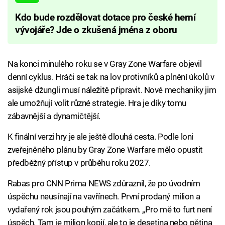
Kdo bude rozdělovat dotace pro české herní
vývojáře? Jde o zkušená jména z oboru
Na konci minulého roku se v Gray Zone Warfare objevil
denní cyklus. Hráči se tak na lov protivníků a plnění úkolů v
asijské džungli musí náležitě připravit. Nové mechaniky jim
ale umožňují volit různé strategie. Hra je díky tomu
zábavnější a dynamičtější.
K finální verzi hry je ale ještě dlouhá cesta. Podle loni
zveřejněného plánu by Gray Zone Warfare mělo opustit
předběžný přístup v průběhu roku 2027.
Rabas pro CNN Prima NEWS zdůraznil, že po úvodním
úspěchu neusínají na vavřínech. První prodaný milion a
vydařený rok jsou pouhým začátkem. „Pro mě to furt není
úspěch. Tam je milion kopií, ale to je desetina nebo pětina