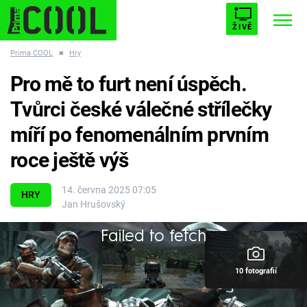
ŽIVĚ
Prima COOL
■
Hry
STARHOUSE
BUFFY, PŘEMOŽITELKA UPÍRŮ
Trendy:
Pro mě to furt není úspěch.
ESCAPE
PLNEJ KOTEL
AVENGERS 5
Tvůrci české válečné střílečky
míří po fenomenálním prvním
roce ještě výš
Témata
14. června 2025 07:05
HRY
Jan Hrušovský
Filmy
Failed to fetch
Seriály
10 fotografií
Hry