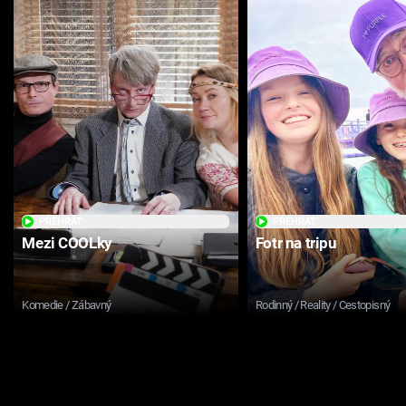
PŘEHRÁT
PŘEHRÁT
Mezi COOLky
Fotr na tripu
Komedie / Zábavný
Rodinný / Reality / Cestopisný