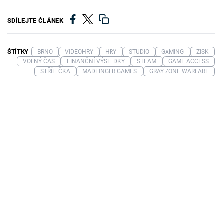
SDÍLEJTE ČLÁNEK
ŠTÍTKY
BRNO
VIDEOHRY
HRY
STUDIO
GAMING
ZISK
VOLNÝ ČAS
FINANČNÍ VÝSLEDKY
STEAM
GAME ACCESS
STŘÍLEČKA
MADFINGER GAMES
GRAY ZONE WARFARE