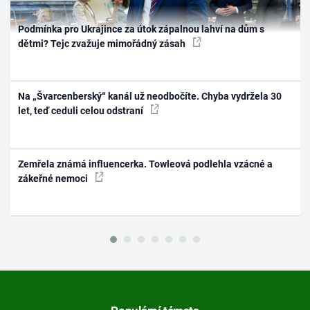
Podmínka pro Ukrajince za útok zápalnou lahví na dům s
dětmi? Tejc zvažuje mimořádný zásah
Na „Švarcenberský“ kanál už neodbočíte. Chyba vydržela 30
let, teď ceduli celou odstraní
Zemřela známá influencerka. Towleová podlehla vzácné a
zákeřné nemoci