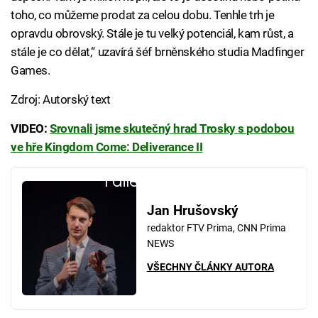
toho, co můžeme prodat za celou dobu. Tenhle trh je
opravdu obrovský. Stále je tu velký potenciál, kam růst, a
stále je co dělat,“ uzavírá šéf brněnského studia Madfinger
Games.
Zdroj: Autorský text
VIDEO:
Srovnali jsme skutečný hrad Trosky s podobou
ve hře Kingdom Come: Deliverance II
Failed to fetch
Jan Hrušovský
redaktor FTV Prima, CNN Prima
NEWS
VŠECHNY ČLÁNKY AUTORA