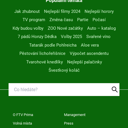
Populární témata
Jak zhubnout
Nejlepší filmy 2024
Nejlepší horory
TV program
Změna času
Partie
Počasí
Kdy budou volby
ZOO Nové začátky
Auto – katalog
7 pádů Honzy Dědka
Volby 2025
Svařené víno
Tatarák podle Pohlreicha
Aloe vera
Pěstování lichořeřišnice
Výpočet ascendentu
Tvarohové knedlíky
Nejlepší palačinky
Švestkový koláč
O FTV Prima
Management
Volná místa
Press