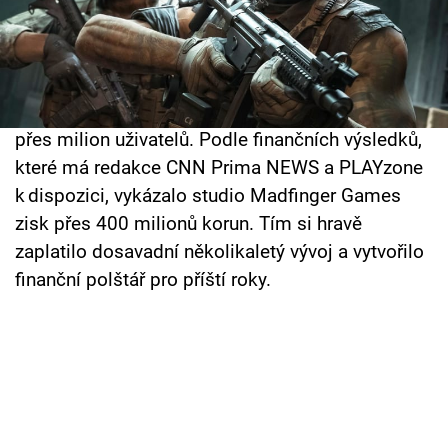
Cool Esport
Před několika týdny brněnské studio Madfinger
Games oslavilo první narozeniny své videohry
Pořady
Gray Zone Warfare. Vývojáři měli pořádný důvod
k oslavě. Loni si jejich taktickou střílečku koupilo
TV Program
přes milion uživatelů. Podle finančních výsledků,
Sledujte prima+
které má redakce CNN Prima NEWS a PLAYzone
k dispozici, vykázalo studio Madfinger Games
zisk přes 400 milionů korun. Tím si hravě
Přihlášení
zaplatilo dosavadní několikaletý vývoj a vytvořilo
finanční polštář pro příští roky.
Sledujte nás