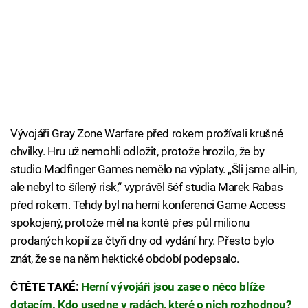
Vývojáři Gray Zone Warfare před rokem prožívali krušné
chvilky. Hru už nemohli odložit, protože hrozilo, že by
studio Madfinger Games nemělo na výplaty. „Šli jsme all-in,
ale nebyl to šílený risk,“ vyprávěl šéf studia Marek Rabas
před rokem. Tehdy byl na herní konferenci Game Access
spokojený, protože měl na kontě přes půl milionu
prodaných kopií za čtyři dny od vydání hry. Přesto bylo
znát, že se na něm hektické období podepsalo.
ČTĚTE TAKÉ:
Herní vývojáři jsou zase o něco blíže
dotacím. Kdo usedne v radách, které o nich rozhodnou?