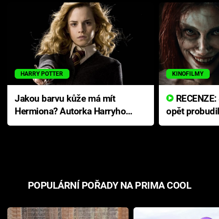
HARRY POTTER
KINOFILMY
Jakou barvu kůže má mít
RECENZE: Smrtelné zlo se
Hermiona? Autorka Harryho
opět probudi
Pottera přišla s ráznou
přichází s n
odpovědí
hororovou n
POPULÁRNÍ POŘADY NA PRIMA COOL