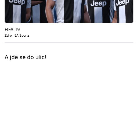
Cool Esport
Pořady
FIFA 19
TV Program
Zdroj: EA Sports
Sledujte prima+
A jde se do ulic!
Přihlášení
Sledujte nás