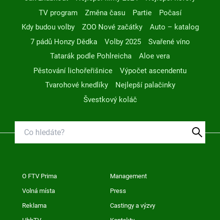
TV program
Změna času
Partie
Počasí
Kdy budou volby
ZOO Nové začátky
Auto – katalog
7 pádů Honzy Dědka
Volby 2025
Svařené víno
Tatarák podle Pohlreicha
Aloe vera
Pěstování lichořeřišnice
Výpočet ascendentu
Tvarohové knedlíky
Nejlepší palačinky
Švestkový koláč
O FTV Prima
Management
Volná místa
Press
Reklama
Castingy a výzvy