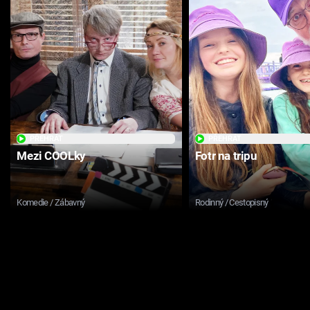
PŘEHRÁT
PŘEHRÁT
Mezi COOLky
Fotr na tripu
Komedie / Zábavný
Rodinný / Cestopisný