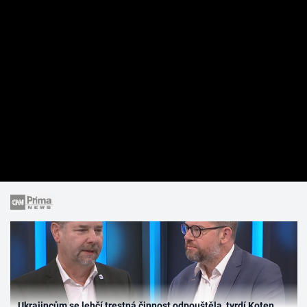
Ukrajincům se lehčí trestná činnost odpouštěla, tvrdí Koten.