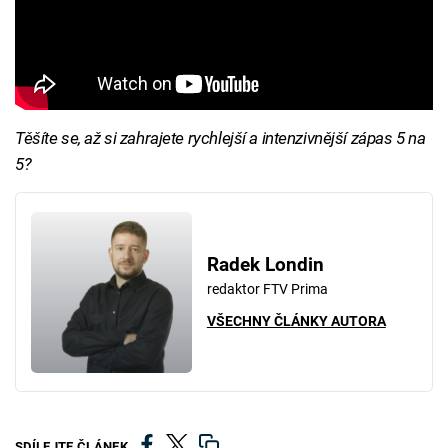
Těšíte se, až si zahrajete rychlejší a intenzivnější zápas 5 na
5?
Radek Londin
redaktor FTV Prima
VŠECHNY ČLÁNKY AUTORA
SDÍLEJTE ČLÁNEK