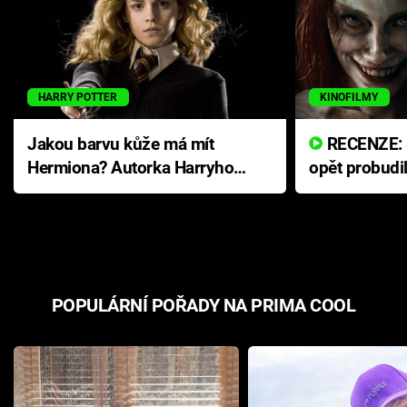
HARRY POTTER
KINOFILMY
Jakou barvu kůže má mít
RECENZE: Smrtelné zlo se
Hermiona? Autorka Harryho
opět probudi
Pottera přišla s ráznou
přichází s n
odpovědí
hororovou n
POPULÁRNÍ POŘADY NA PRIMA COOL