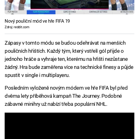
Nový pouliční mód ve hře FIFA 19
Zdroj: reddit.com
Zápasy v tomto módu se budou odehrávat na menších
pouličních hřištích. Každý tým, který vstřelí gól přijde o
jednoho hráče a vyhraje ten, kterému na hřišti nezůstane
žádný. Hra bude zaměřena více na technické finesy a půjde
spustit v single i multiplayeru.
Posledním vyloženě novým módem ve hře FIFA byl před
dvěma lety příběhová kampaň The Journey. Podobné
zábavné minihry už nabízí třeba populární NHL.