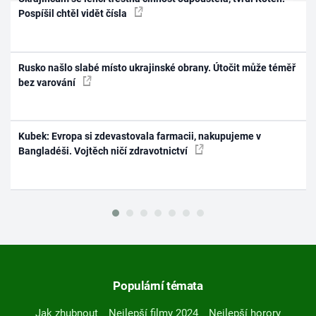
Pospíšil chtěl vidět čísla
Rusko našlo slabé místo ukrajinské obrany. Útočit může téměř
bez varování
Kubek: Evropa si zdevastovala farmacii, nakupujeme v
Bangladéši. Vojtěch ničí zdravotnictví
Populární témata
Jak zhubnout
Nejlepší filmy 2024
Nejlepší horory