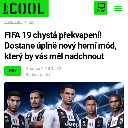
ŽIVĚ
Prima COOL
■
Hry
STARHOUSE
BUFFY, PŘEMOŽITELKA UPÍRŮ
Trendy:
FIFA 19 chystá překvapení!
ESCAPE
PLNEJ KOTEL
AVENGERS 5
Dostane úplně nový herní mód,
který by vás měl nadchnout
3. srpna 2018 14:32
HRY
Radek Londin
Témata
Filmy
Seriály
Hry