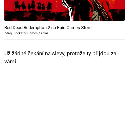
Cool Esport
Pořady
Red Dead Redemption 2 na Epic Games Store
TV Program
Zdroj: Rockstar Games / koláž
Sledujte prima+
Už žádné čekání na slevy, protože ty přijdou za
vámi.
Přihlášení
Sledujte nás