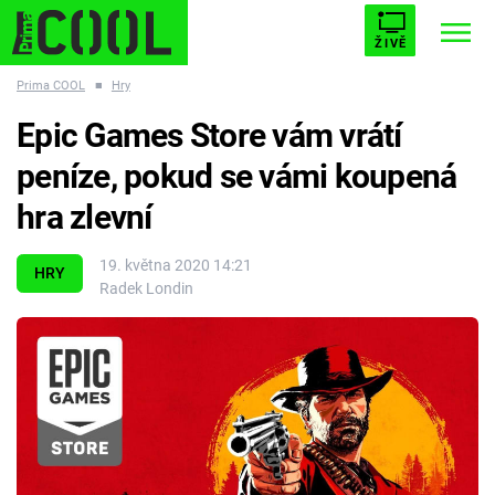
ŽIVĚ
Prima COOL
■
Hry
STARHOUSE
BUFFY, PŘEMOŽITELKA UPÍRŮ
Trendy:
Epic Games Store vám vrátí
ESCAPE
PLNEJ KOTEL
AVENGERS 5
peníze, pokud se vámi koupená
hra zlevní
19. května 2020 14:21
HRY
Radek Londin
Témata
Filmy
Seriály
Hry