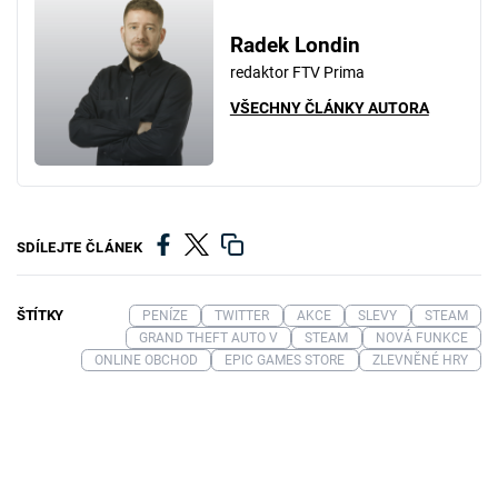
Radek Londin
redaktor FTV Prima
VŠECHNY ČLÁNKY AUTORA
SDÍLEJTE ČLÁNEK
ŠTÍTKY
PENÍZE
TWITTER
AKCE
SLEVY
STEAM
GRAND THEFT AUTO V
STEAM
NOVÁ FUNKCE
ONLINE OBCHOD
EPIC GAMES STORE
ZLEVNĚNÉ HRY