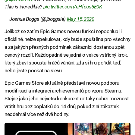
This is incredible?
pic.twitter.com/eHfcus5E0K
— Joshua Boggs (@jboggsie)
May 15, 2020
Jelikož se zatím Epic Games novou funkcí nepochlubili
oficiálně, nelze spekulovat, kdy bude spuštěna pro všechny
a za jakých přesných podmínek zákazníci dostanou zpět
cenový rozdíl. Každopádně se jedná o velice vstřícný krok,
který zbaví spoustu hráčů váhání, zda si hru pořídit teď,
nebo ještě počkat na slevu.
Epic Games Store aktuálně představil novou podporu
modifikací a integraci archievementů po vzoru Steamu.
Stejně jako jeho největší konkurent už taky nabízí možnost
vrátit hru bez poplatků do 14 dnů, pokud z ní zákazník
neodehrál více než dvě hodiny.