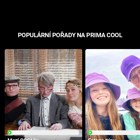
odpovědí
hororovou n
POPULÁRNÍ POŘADY NA PRIMA COOL
PŘEHRÁT
PŘEHRÁT