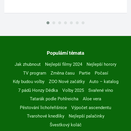
Populární témata
Jak zhubnout
Nejlepší filmy 2024
Nejlepší horory
TV program
Změna času
Partie
Počasí
Kdy budou volby
ZOO Nové začátky
Auto – katalog
7 pádů Honzy Dědka
Volby 2025
Svařené víno
Tatarák podle Pohlreicha
Aloe vera
Pěstování lichořeřišnice
Výpočet ascendentu
Tvarohové knedlíky
Nejlepší palačinky
Švestkový koláč