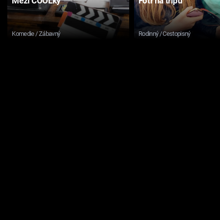
Mezi COOLky
Fotr na tripu
Komedie / Zábavný
Rodinný / Cestopisný