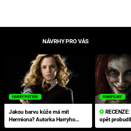
NÁVRHY PRO VÁS
HARRY POTTER
KINOFILMY
Jakou barvu kůže má mít
RECENZE: Smrtelné zlo se
Hermiona? Autorka Harryho
opět probudi
Pottera přišla s ráznou
přichází s n