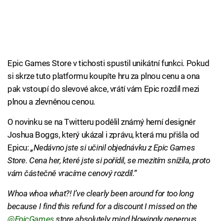
Epic Games Store v tichosti spustil unikátní funkci. Pokud
si skrze tuto platformu koupíte hru za plnou cenu a ona
pak vstoupí do slevové akce, vrátí vám Epic rozdíl mezi
plnou a zlevněnou cenou.
O novinku se na Twitteru podělil známý herní designér
Joshua Boggs, který ukázal i zprávu, která mu přišla od
Epicu:
„Nedávno jste si učinil objednávku z Epic Games
Store. Cena her, které jste si pořídil, se mezitím snížila, proto
vám částečně vracíme cenový rozdíl.“
Whoa whoa what?! I’ve clearly been around for too long
because I find this refund for a discount I missed on the
@EpicGames
⁩ store absolutely mind blowingly generous.