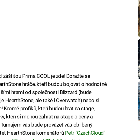
pod záštitou Prima COOL je zde! Doražte se
arthStone hráče, kteří budou bojovat o hodnotné
šími hrami od společnosti Blizzard (bude
aje HearthStone, ale také i Overwatch) nebo si
ve! Kromě profíků, kteří budou hrát na stage,
y, kteří si mohou zahrát na stage o ceny a
 Turnajem vás bude provázet váš oblíbený
rtet HearthStone komenátorů
Petr "CzechCloud"