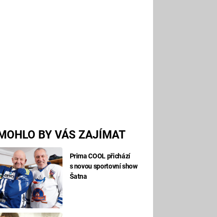
MOHLO BY VÁS ZAJÍMAT
Prima COOL přichází
s novou sportovní show
Šatna