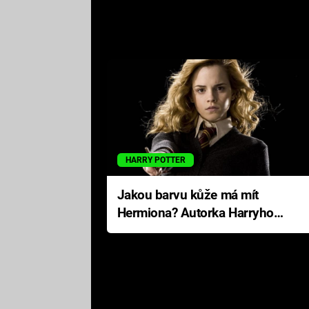
HARRY POTTER
Jakou barvu kůže má mít
Hermiona? Autorka Harryho
Pottera přišla s ráznou
odpovědí