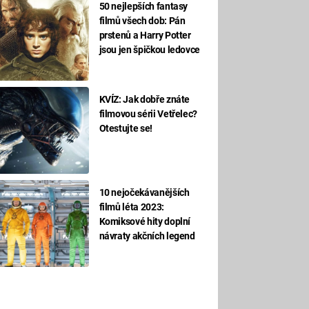
50 nejlepších fantasy
filmů všech dob: Pán
prstenů a Harry Potter
jsou jen špičkou ledovce
KVÍZ: Jak dobře znáte
filmovou sérii Vetřelec?
Otestujte se!
10 nejočekávanějších
filmů léta 2023:
Komiksové hity doplní
návraty akčních legend