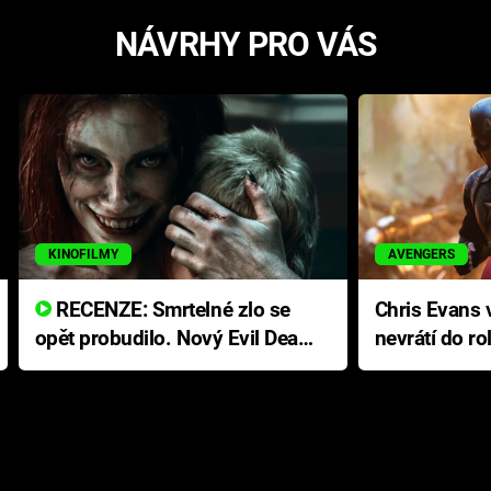
NÁVRHY PRO VÁS
KINOFILMY
AVENGERS
RECENZE: Smrtelné zlo se
Chris Evans v
opět probudilo. Nový Evil Dead
nevrátí do ro
přichází s neodolatelnou
Ameriky
hororovou nabídkou