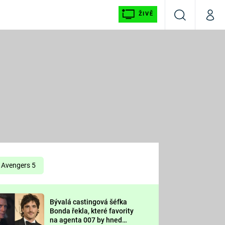
ŽIVĚ
Vyhledávání
Můj p
Prima+
É
CNN Prima NEWS
E
Prima FRESH
ŠÍ
Prima LIVING
E
Prima Ženy
Avengers 5
Prima LAJK
Bývalá castingová šéfka
OOL
Bonda řekla, které favority
Sledujte nás
na agenta 007 by hned