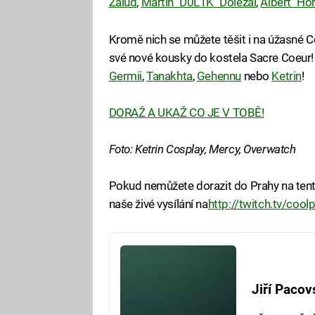
Žalud
,
Martin "D0L1K" Doležal
,
Albert "Ho
Kromě nich se můžete těšit i na úžasné Co
své nové kousky do kostela Sacre Coeur! 
Germii
,
Tanakhta
,
Gehennu
nebo
Ketrin
!
DORAŽ A UKAŽ CO JE V TOBĚ!
Foto: Ketrin Cosplay, Mercy, Overwatch
Pokud nemůžete dorazit do Prahy na ten
naše živé vysílání na
http://twitch.tv/cool
Jiří Pacov