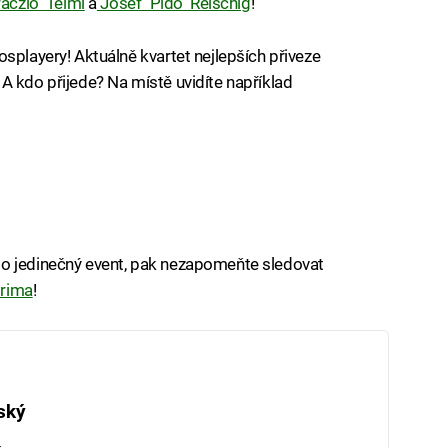
raczio" Teiml
a
Josef "Pido" Reischig
!
splayery! Aktuálně kvartet nejlepších přiveze
A kdo přijede? Na místě uvidíte například
to jedinečný event, pak nezapomeňte sledovat
prima
!
ský