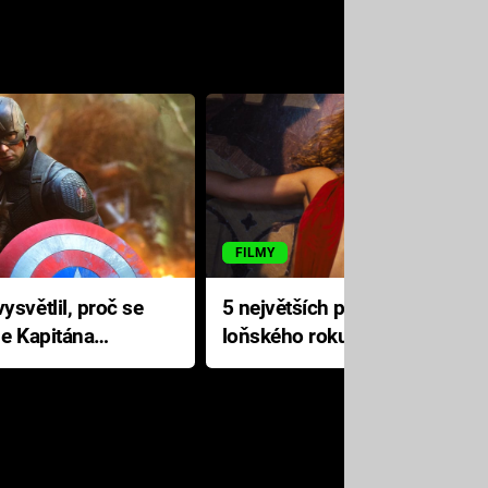
FILMY
ysvětlil, proč se
5 největších propadáků
le Kapitána
loňského roku: Disney na
jediné katastrofě prodělal 200
milionů dolarů