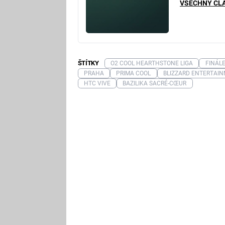
VŠECHNY ČL
ŠTÍTKY
O2 COOL HEARTHSTONE LIGA
FINÁL
PRAHA
PRIMA COOL
BLIZZARD ENTERTAI
HTC VIVE
BAZILIKA SACRÉ-CŒUR