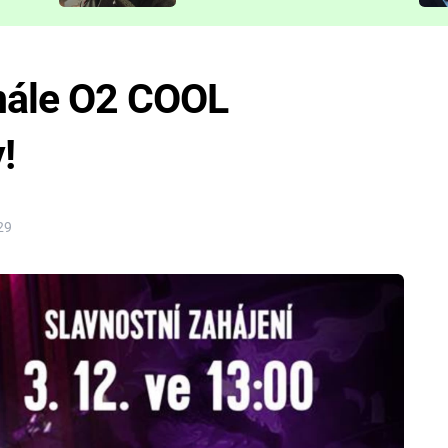
představit
nále O2 COOL
!
29