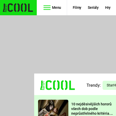
Menu
Filmy
Seriály
Hry
Seriály
Filmy
SIMPSONOVI
STAR WARS
HVĚZDNÁ
AVENGERS
BRÁNA
RYCHLE A
TEORIE
ZBĚSILE 10
Trendy:
VELKÉHO
Star
PREDÁTOR
TŘESKU
10 nejděsivějších hororů
FUTURAMA
všech dob podle
neprůstřelného kritéria.