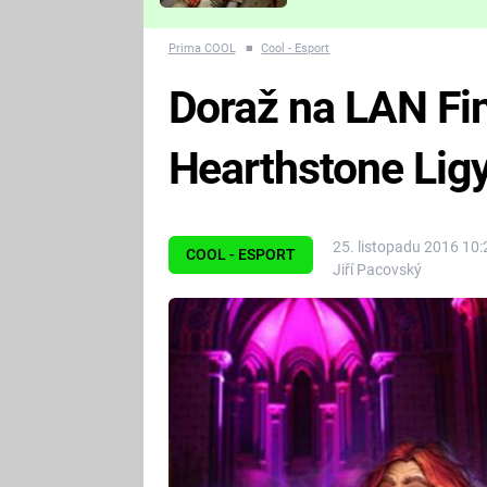
Které děsivé pecky vám
nejvíc zvednou tep?
Prima COOL
■
Cool - Esport
Doraž na LAN Fi
Hearthstone Ligy
25. listopadu 2016 10:
COOL - ESPORT
Jiří Pacovský