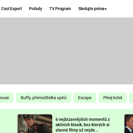
Cool Esport
Pořady
TV Program
Sledujte prima+
Hry
Zábava
MAFIA
ZÁBAVN
GALERI
GTA 6
NEJLEP
KINGDOM
KOMEDI
COME:
DELIVERANCE
CHUCK
House
Buffy, přemožitelka upírů
Escape
Plnej kotel
NORRIS
ESPORT
6 nejbizarnějších momentů z
DEADP
akčních klasik, bez kterých si
slavné filmy už nejde