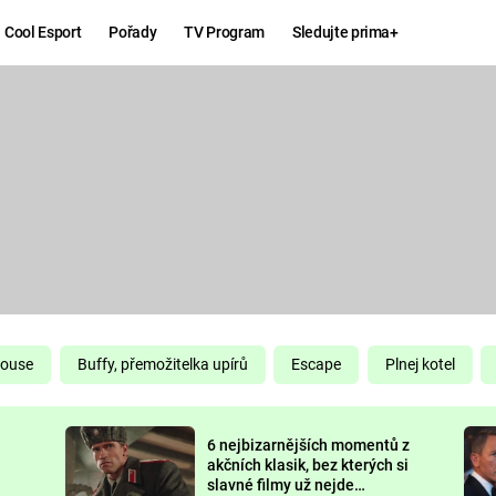
Cool Esport
Pořady
TV Program
Sledujte prima+
Hry
Zábava
MAFIA
ZÁBAVN
GALERI
GTA 6
NEJLEP
KINGDOM
KOMEDI
COME:
DELIVERANCE
CHUCK
House
Buffy, přemožitelka upírů
Escape
Plnej kotel
NORRIS
ESPORT
6 nejbizarnějších momentů z
DEADP
akčních klasik, bez kterých si
slavné filmy už nejde