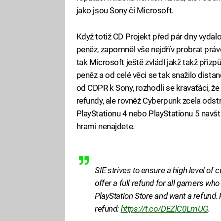
jako jsou Sony či Microsoft.
Když totiž CD Projekt před pár dny vydalo
peněz, zapomněl vše nejdřív probrat práv
tak Microsoft ještě zvládl jakž takž přizp
peněz a od celé věci se tak snažilo distan
od CDPR k Sony, rozhodli se kravaťáci, že s
refundy, ale rovněž Cyberpunk zcela odstr
PlayStationu 4 nebo PlayStationu 5 navš
hrami nenajdete.
SIE strives to ensure a high level of 
offer a full refund for all gamers w
PlayStation Store and want a refund. Pl
refund:
https://t.co/DEZlC0LmUG
.