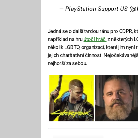
— PlayStation Support US (
Jedná se o další tvrdou ránu pro CDPR, k
například na hru
útočí hráči
z některých L
několik LGBTQ organizací, které jim nyní r
jejich charitativní činnost. Nejočekávaněj
nejhorší za sebou.