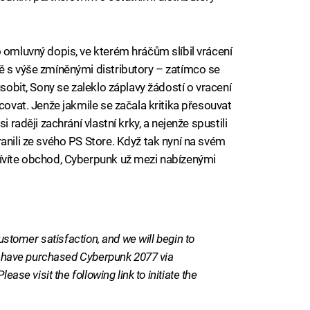
 omluvný dopis, ve kterém hráčům slíbil vrácení
ě s výše zmíněnými distributory – zatímco se
ůsobit, Sony se zaleklo záplavy žádostí o vracení
covat. Jenže jakmile se začala kritika přesouvat
i raději zachrání vlastní krky, a nejenže spustili
anili ze svého PS Store. Když tak nyní na svém
tívíte obchod, Cyberpunk už mezi nabízenými
customer satisfaction, and we will begin to
ho have purchased Cyberpunk 2077 via
ease visit the following link to initiate the