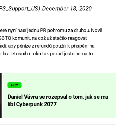
@PS_Support_US)
December 18, 2020
teré nyní hasí jednu PR pohromu za druhou. Nově
GBTQ komunit, na což už stačilo reagovat
adí, aby pěníze z refundů použili k přispění na
ší hra letošního roku tak pořád ještě nemá to
HRY
Daniel Vávra se rozepsal o tom, jak se mu
líbí Cyberpunk 2077