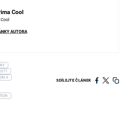
rima Cool
 Cool
ÁNKY AUTORA
NY
2077
ON 4
SDÍLEJTE ČLÁNEK
TION