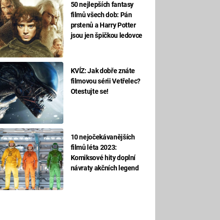
50 nejlepších fantasy
filmů všech dob: Pán
prstenů a Harry Potter
jsou jen špičkou ledovce
KVÍZ: Jak dobře znáte
filmovou sérii Vetřelec?
Otestujte se!
10 nejočekávanějších
filmů léta 2023:
Komiksové hity doplní
návraty akčních legend