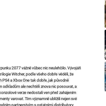
punku 2077 vážně vůbec nic neulehčilo. Vývojáři
trilogie Witcher, podle všeho dobře věděli, že
ích PS4 a Xbox One tak dobře, jak původně
m odkladům ale nechtěli znova nic posouvat, a
é konzolové verze nedostali ven před zahájením
enty varovat. Tím významně ublížili nejen své
hodním partnerstvím s ostatními distributory