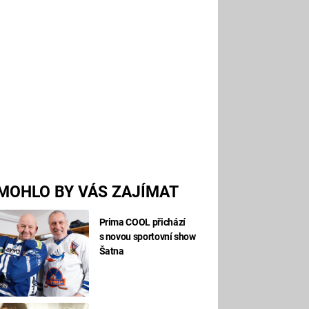
MOHLO BY VÁS ZAJÍMAT
Prima COOL přichází
s novou sportovní show
Šatna