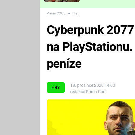
Které děsivé pecky vám
nejvíc zvednou tep?
Prima COOL
■
Hry
Cyberpunk 2077 
na PlayStationu.
peníze
18. prosince 2020 14:00
HRY
redakce Prima Cool