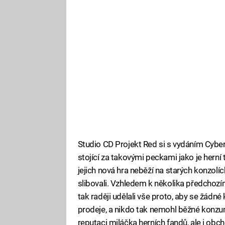
Studio CD Projekt Red si s vydáním Cyber
stojící za takovými peckami jako je herní 
jejich nová hra neběží na starých konzol
slibovali. Vzhledem k několika předchozí
tak raději udělali vše proto, aby se žádn
prodeje, a nikdo tak nemohl běžné konzum
reputaci miláčka herních fandů, ale i obc