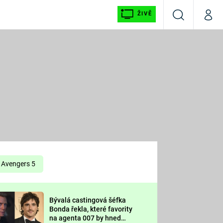
ŽIVĚ
Vyhledávání
Můj p
Prima+
É
CNN Prima NEWS
E
Prima FRESH
ŠÍ
Prima LIVING
E
Prima Ženy
Avengers 5
Prima LAJK
Bývalá castingová šéfka
OOL
Bonda řekla, které favority
Sledujte nás
na agenta 007 by hned