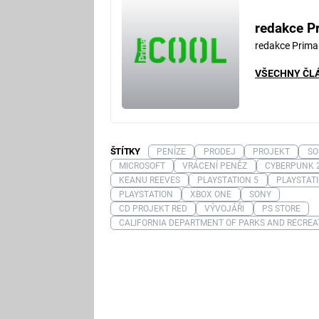
redakce P
redakce Prima
VŠECHNY ČL
ŠTÍTKY
PENÍZE
PRODEJ
PROJEKT
SO
MICROSOFT
VRÁCENÍ PENĚZ
CYBERPUNK 
KEANU REEVES
PLAYSTATION 5
PLAYSTATI
PLAYSTATION
XBOX ONE
SONY
CD PROJEKT RED
VÝVOJÁŘI
PS STORE
CALIFORNIA DEPARTMENT OF PARKS AND RECREA