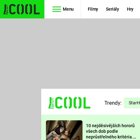
Menu
Filmy
Seriály
Hry
Seriály
Filmy
SIMPSONOVI
STAR WARS
HVĚZDNÁ
AVENGERS
BRÁNA
RYCHLE A
TEORIE
ZBĚSILE 10
Trendy:
VELKÉHO
Star
PREDÁTOR
TŘESKU
10 nejděsivějších hororů
FUTURAMA
všech dob podle
neprůstřelného kritéria.