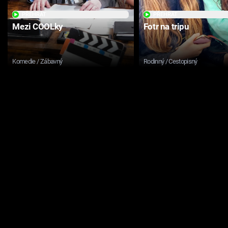
PŘEHRÁT
PŘEHRÁT
Mezi COOLky
Fotr na tripu
Komedie / Zábavný
Rodinný / Cestopisný