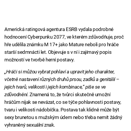
Americká ratingová agentura ESRB vydala podrobné
hodnocení Cyberpunku 2077, ve kterém zdůvodňuje, proč
hře udělila známku M 17+ jako Mature neboli pro hráče
starší sedmnácti let. Objevuje s v ní i zajímavý popis
možností ve tvorbě herní postavy.
„Hráči si můžou vybrat pohlaví a upravit jeho charakter,
včetně nastavení různých druhů prsou, zadků a genitálií –
jejich tvarů, velikostí i jejich kombinace,
“
píše se ve
zdůvodnění.
Znamená to, že tvůrci skutečně umožní
hráčům nijak se nevázat, co se týče pohlavnosti postavy,
tvaru i velikosti nádobíčka. Postava tak klidně může být
sexy brunetou s mužským údem nebo třeba nemít žádný
vyhraněný sexuální znak.