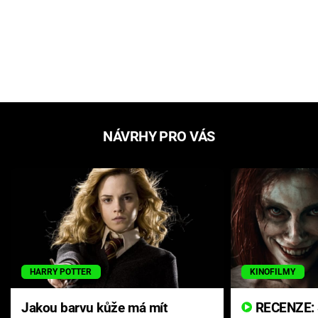
NÁVRHY PRO VÁS
HARRY POTTER
KINOFILMY
Jakou barvu kůže má mít
RECENZE: Smrtelné zlo se