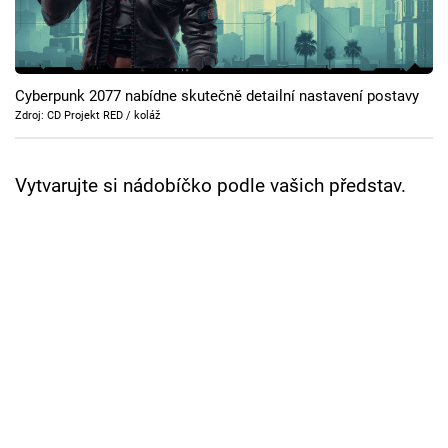
Cool Esport
Pořady
Cyberpunk 2077 nabídne skutečně detailní nastavení postavy
TV Program
Zdroj: CD Projekt RED / koláž
Sledujte prima+
Vytvarujte si nádobíčko podle vašich představ.
Přihlášení
Sledujte nás