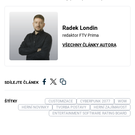
Radek Londin
redaktor FTV Prima
VŠECHNY ČLÁNKY AUTORA
SDÍLEJTE ČLÁNEK
ŠTÍTKY
CUSTOMIZACE
CYBERPUNK 2077
WOW
HERNÍ NOVINKY
TVORBA POSTAVY
HERNÍ ZAJÍMAVOST
ENTERTAINMENT SOFTWARE RATING BOARD