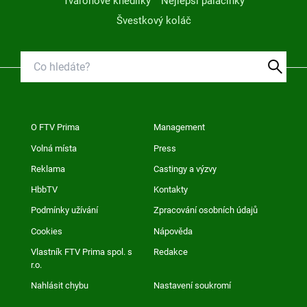
Tvarohové knedlíky
Nejlepší palačinky
Švestkový koláč
O FTV Prima
Management
Volná místa
Press
Reklama
Castingy a výzvy
HbbTV
Kontakty
Podmínky užívání
Zpracování osobních údajů
Cookies
Nápověda
Vlastník FTV Prima spol. s
Redakce
r.o.
Nahlásit chybu
Nastavení soukromí