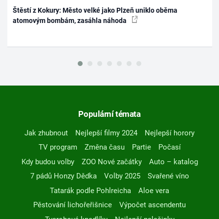
Štěstí z Kokury: Město velké jako Plzeň uniklo oběma
atomovým bombám, zasáhla náhoda
Populární témata
Jak zhubnout
Nejlepší filmy 2024
Nejlepší horory
TV program
Změna času
Partie
Počasí
Kdy budou volby
ZOO Nové začátky
Auto – katalog
7 pádů Honzy Dědka
Volby 2025
Svařené víno
Tatarák podle Pohlreicha
Aloe vera
Pěstování lichořeřišnice
Výpočet ascendentu