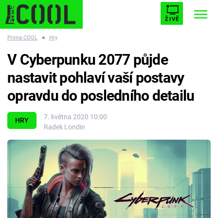
ŽIVĚ
Prima COOL
■
Hry
STARHOUSE
BUFFY, PŘEMOŽITELKA UPÍRŮ
Trendy:
V Cyberpunku 2077 půjde
ESCAPE
PLNEJ KOTEL
AVENGERS 5
nastavit pohlaví vaší postavy
opravdu do posledního detailu
7. května 2020 10:00
HRY
Radek Londin
Témata
Filmy
Seriály
Hry