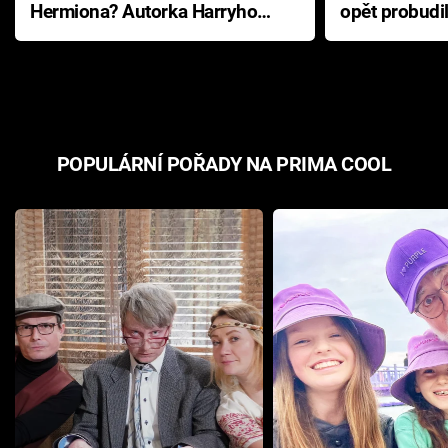
Hermiona? Autorka Harryho
opět probudi
Pottera přišla s ráznou
přichází s n
odpovědí
hororovou n
POPULÁRNÍ POŘADY NA PRIMA COOL