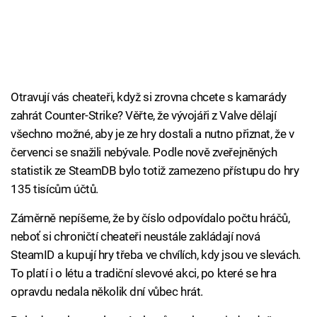
Otravují vás cheateři, když si zrovna chcete s kamarády
zahrát Counter-Strike? Věřte, že vývojáři z Valve dělají
všechno možné, aby je ze hry dostali a nutno přiznat, že v
červenci se snažili nebývale. Podle nově zveřejněných
statistik ze SteamDB bylo totiž zamezeno přístupu do hry
135 tisícům účtů.
Záměrně nepíšeme, že by číslo odpovídalo počtu hráčů,
neboť si chroničtí cheateři neustále zakládají nová
SteamID a kupují hry třeba ve chvílích, kdy jsou ve slevách.
To platí i o létu a tradiční slevové akci, po které se hra
opravdu nedala několik dní vůbec hrát.