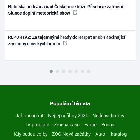
Nebeská podívaná nad Českem se blíží. Působivé zatmění
Slunce doplní meteorická show
REPORTÁŽ: Za tajemnými hrady do Karpat aneb Fascinující
zříceniny u českých hranic
Populární témata
Jak zhubnout
Nejlepší filmy 2024
Nejlepší horory
TV program
Změna času
Partie
Počasí
Kdy budou volby
ZOO Nové začátky
Auto – katalog