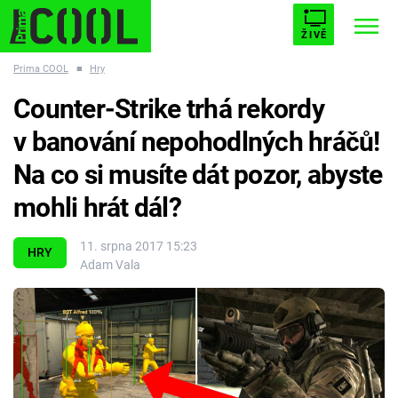
ŽIVĚ
Prima COOL
■
Hry
STARHOUSE
BUFFY, PŘEMOŽITELKA UPÍRŮ
Trendy:
Counter-Strike trhá rekordy
ESCAPE
PLNEJ KOTEL
AVENGERS 5
v banování nepohodlných hráčů!
Na co si musíte dát pozor, abyste
mohli hrát dál?
Témata
11. srpna 2017 15:23
HRY
Adam Vala
Filmy
Seriály
Hry