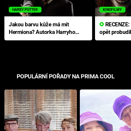
HARRY POTTER
KINOFILMY
Jakou barvu kůže má mít
RECENZE: Smrtelné zlo se
Hermiona? Autorka Harryho
opět probudi
Pottera přišla s ráznou
přichází s n
odpovědí
hororovou n
POPULÁRNÍ POŘADY NA PRIMA COOL