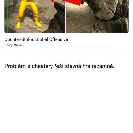
Cool Esport
Pořady
TV Program
Counter-Strike: Global Offensive
Zdroj: Valve
Sledujte prima+
Problém s cheatery řeší slavná hra razantně.
Přihlášení
Sledujte nás