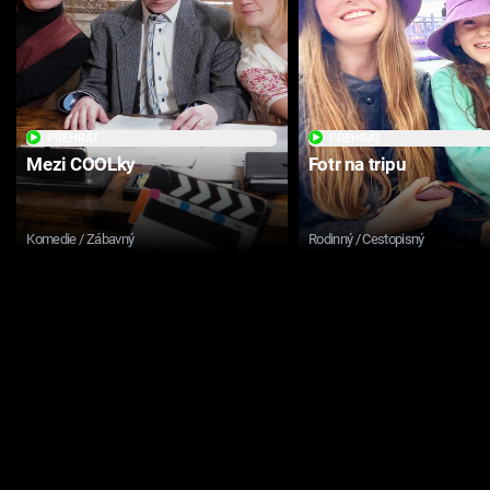
PŘEHRÁT
PŘEHRÁT
Mezi COOLky
Fotr na tripu
Komedie / Zábavný
Rodinný / Cestopisný