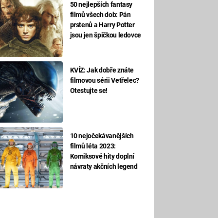
50 nejlepších fantasy
filmů všech dob: Pán
prstenů a Harry Potter
jsou jen špičkou ledovce
KVÍZ: Jak dobře znáte
filmovou sérii Vetřelec?
Otestujte se!
10 nejočekávanějších
filmů léta 2023:
Komiksové hity doplní
návraty akčních legend