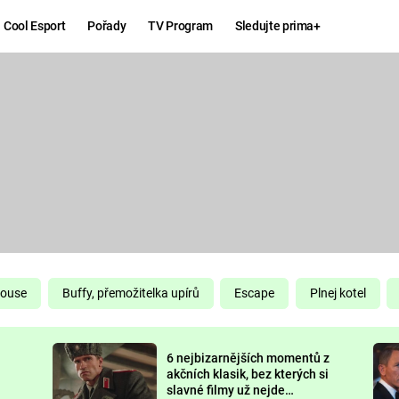
Cool Esport
Pořady
TV Program
Sledujte prima+
Hry
Zábava
MAFIA
ZÁBAVN
GALERI
GTA 6
NEJLEP
KINGDOM
KOMEDI
COME:
DELIVERANCE
CHUCK
House
Buffy, přemožitelka upírů
Escape
Plnej kotel
NORRIS
ESPORT
6 nejbizarnějších momentů z
DEADP
akčních klasik, bez kterých si
slavné filmy už nejde