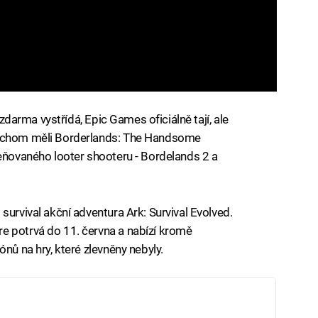
e zdarma vystřídá, Epic Games oficiálně tají, ale
bychom měli Borderlands: The Handsome
ceňovaného looter shooteru - Bordelands 2 a
survival akční adventura Ark: Survival Evolved.
e potrvá do 11. června a nabízí kromě
nů na hry, které zlevněny nebyly.