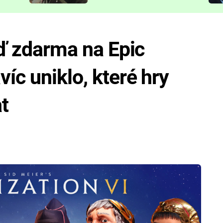
představit
eď zdarma na Epic
íc uniklo, které hry
t