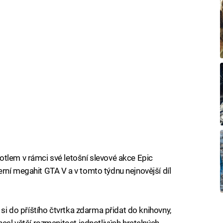
tlem v rámci své letošní slevové akce Epic
rní megahit GTA V a v tomto týdnu nejnovější díl
 si do příštího čtvrtka zdarma přidat do knihovny,
nesl větší rozmanitost jednotlivých hratelných