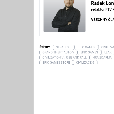
Radek Lon
redaktor FTV 
VŠECHNY ČL
ŠTÍTKY
STRATEGIE
EPIC GAMES
CIVILIZA
GRAND THEFT AUTO V
EPIC GAMES
LEAK
CIVILIZATION VI: RISE AND FALL
HRA ZDARMA
EPIC GAMES STORE
CIVILIZACE 6