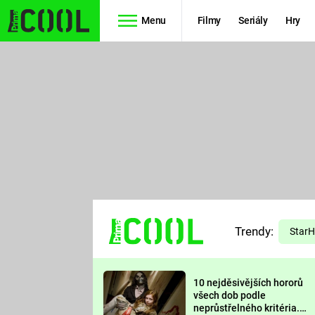
Menu
Filmy
Seriály
Hry
Seriály
Filmy
SIMPSONOVI
STAR WARS
HVĚZDNÁ
AVENGERS
BRÁNA
RYCHLE A
TEORIE
ZBĚSILE 10
Trendy:
VELKÉHO
Star
PREDÁTOR
TŘESKU
10 nejděsivějších hororů
FUTURAMA
všech dob podle
neprůstřelného kritéria.