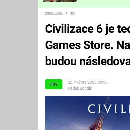
Které děsivé pecky vám
nejvíc zvednou tep?
Prima COOL
■
Hry
Civilizace 6 je t
Games Store. Nav
budou následova
22. května 2020 08:30
HRY
Radek Londin