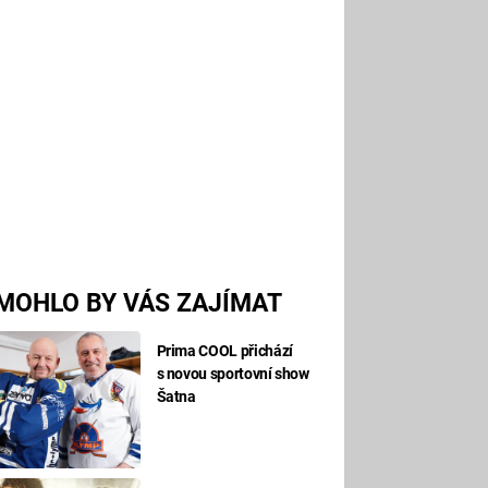
MOHLO BY VÁS ZAJÍMAT
Prima COOL přichází
s novou sportovní show
Šatna