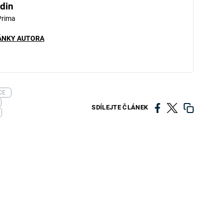
din
Prima
ÁNKY AUTORA
CE
SDÍLEJTE ČLÁNEK