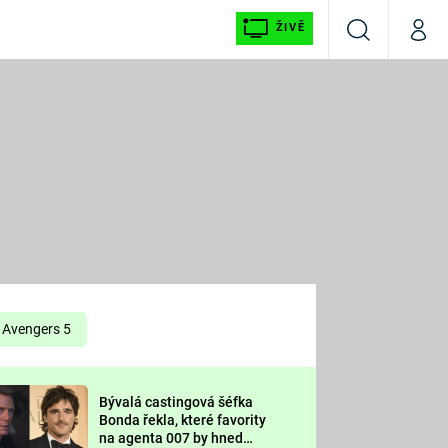
ŽIVĚ
Vyhledávání
Můj p
Prima+
É
CNN Prima NEWS
E
Prima FRESH
ŠÍ
Prima LIVING
E
Prima Ženy
Avengers 5
Prima LAJK
Bývalá castingová šéfka
OOL
Bonda řekla, které favority
Sledujte nás
na agenta 007 by hned