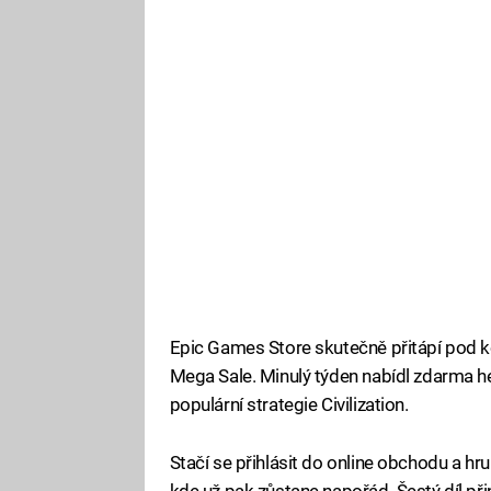
Epic Games Store skutečně přitápí pod ko
Mega Sale. Minulý týden nabídl zdarma he
populární strategie Civilization.
Stačí se přihlásit do online obchodu a hru
kde už pak zůstane napořád. Šestý díl při