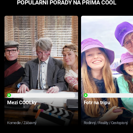
POPULÁRNÍ POŘADY NA PRIMA COOL
PŘEHRÁT
PŘEHRÁT
Mezi COOLky
Fotr na tripu
Komedie / Zábavný
Rodinný / Reality / Cestopisný