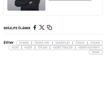
SDÍLEJTE ČLÁNEK
ŠTÍTKY
HUDBA
ČESKÉ HRY
GAMEPLAY
ČESKO
STEAM
WOW
HADR
STEAM
HERNÍ TRAILER
HERNÍ NOVINKY
DEMO