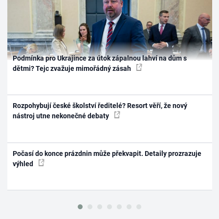
Podmínka pro Ukrajince za útok zápalnou lahví na dům s
dětmi? Tejc zvažuje mimořádný zásah
Rozpohybují české školství ředitelé? Resort věří, že nový
nástroj utne nekonečné debaty
Počasí do konce prázdnin může překvapit. Detaily prozrazuje
výhled