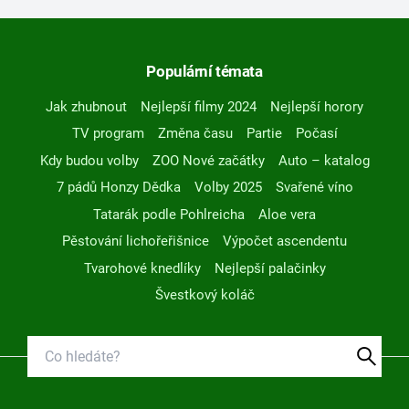
Populární témata
Jak zhubnout
Nejlepší filmy 2024
Nejlepší horory
TV program
Změna času
Partie
Počasí
Kdy budou volby
ZOO Nové začátky
Auto – katalog
7 pádů Honzy Dědka
Volby 2025
Svařené víno
Tatarák podle Pohlreicha
Aloe vera
Pěstování lichořeřišnice
Výpočet ascendentu
Tvarohové knedlíky
Nejlepší palačinky
Švestkový koláč