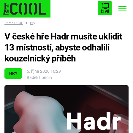
ŽIVĚ
Prima COOL
■
Hry
STARHOUSE
BUFFY, PŘEMOŽITELKA UPÍRŮ
Trendy:
V české hře Hadr musíte uklidit
ESCAPE
PLNEJ KOTEL
AVENGERS 5
13 místností, abyste odhalili
kouzelnický příběh
5. října 2020 16:29
HRY
Radek Londin
Témata
Filmy
Seriály
Hry