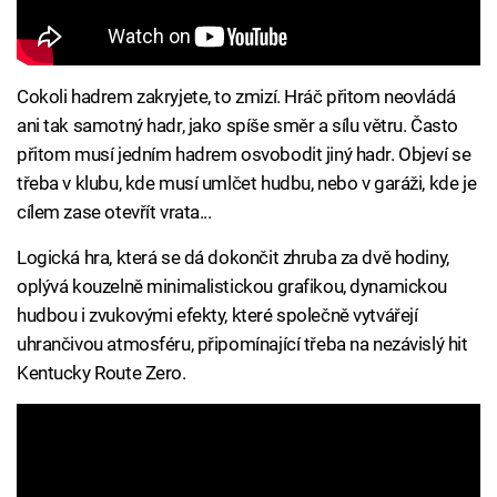
Cokoli hadrem zakryjete, to zmizí. Hráč přitom neovládá
ani tak samotný hadr, jako spíše směr a sílu větru. Často
přitom musí jedním hadrem osvobodit jiný hadr. Objeví se
třeba v klubu, kde musí umlčet hudbu, nebo v garáži, kde je
cílem zase otevřít vrata...
Logická hra, která se dá dokončit zhruba za dvě hodiny,
oplývá kouzelně minimalistickou grafikou, dynamickou
hudbou i zvukovými efekty, které společně vytvářejí
uhrančivou atmosféru, připomínající třeba na nezávislý hit
Kentucky Route Zero.