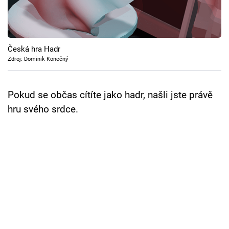
Cool Esport
Pořady
Česká hra Hadr
TV Program
Zdroj: Dominik Konečný
Sledujte prima+
Pokud se občas cítíte jako hadr, našli jste právě
hru svého srdce.
Přihlášení
Sledujte nás