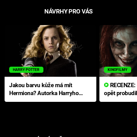
NÁVRHY PRO VÁS
HARRY POTTER
KINOFILMY
Jakou barvu kůže má mít
RECENZE: Smrtelné zlo se
Hermiona? Autorka Harryho
opět probudi
Pottera přišla s ráznou
přichází s n
odpovědí
hororovou n