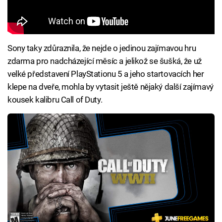
Sony taky zdůraznila, že nejde o jedinou zajímavou hru
zdarma pro nadcházející měsíc a jelikož se šušká, že už
velké představení PlayStationu 5 a jeho startovacích her
klepe na dveře, mohla by vytasit ještě nějaký další zajímavý
kousek kalibru Call of Duty.