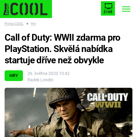
ŽIVĚ
Prima COOL
■
Hry
STARHOUSE
BUFFY, PŘEMOŽITELKA UPÍRŮ
Trendy:
Call of Duty: WWII zdarma pro
ESCAPE
PLNEJ KOTEL
AVENGERS 5
PlayStation. Skvělá nabídka
startuje dříve než obvykle
26. května 2020 10:42
HRY
Radek Londin
Témata
Filmy
Seriály
Hry