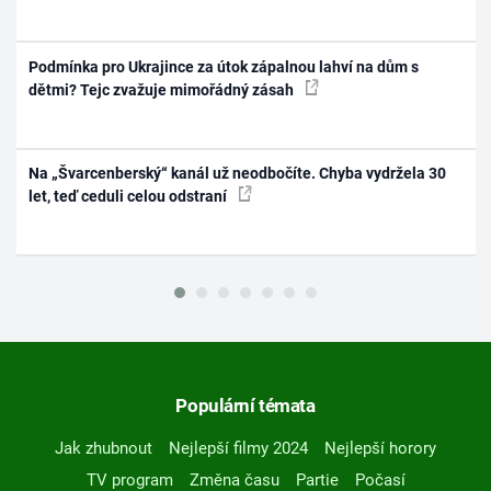
Podmínka pro Ukrajince za útok zápalnou lahví na dům s
dětmi? Tejc zvažuje mimořádný zásah
Na „Švarcenberský“ kanál už neodbočíte. Chyba vydržela 30
let, teď ceduli celou odstraní
Populární témata
Jak zhubnout
Nejlepší filmy 2024
Nejlepší horory
TV program
Změna času
Partie
Počasí