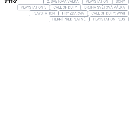
ŠTÍTKY
2. SVĚTOVÁ VÁLKA
PLAYSTATION
SONY
PLAYSTATION 5
CALL OF DUTY
DRUHÁ SVĚTOVÁ VÁLKA
PLAYSTATION
HRY ZDARMA
CALL OF DUTY: WWII
HERNÍ PŘEDPLATNÉ
PLAYSTATION PLUS