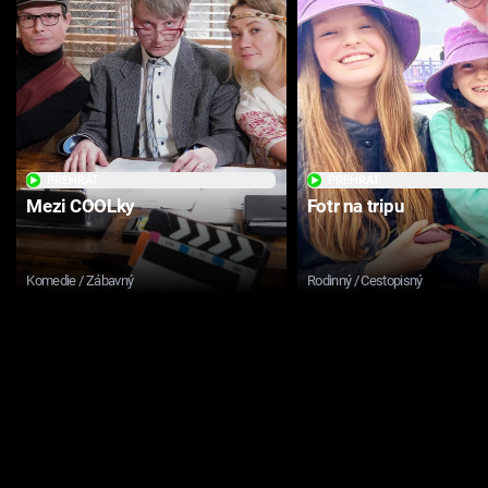
PŘEHRÁT
PŘEHRÁT
Mezi COOLky
Fotr na tripu
Komedie / Zábavný
Rodinný / Cestopisný