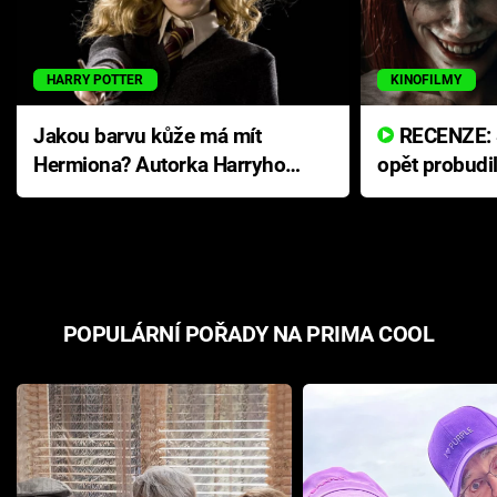
HARRY POTTER
KINOFILMY
Jakou barvu kůže má mít
RECENZE: Smrtelné zlo se
Hermiona? Autorka Harryho
opět probudi
Pottera přišla s ráznou
přichází s n
odpovědí
hororovou n
POPULÁRNÍ POŘADY NA PRIMA COOL