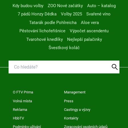
Kdy budou volby
ZOO Nové začátky
Auto – katalog
7 pádů Honzy Dědka
Volby 2025
Svařené víno
Tatarák podle Pohlreicha
Aloe vera
Pěstování lichořeřišnice
Výpočet ascendentu
Tvarohové knedlíky
Nejlepší palačinky
Švestkový koláč
O FTV Prima
Management
Volná místa
Press
Reklama
Castingy a výzvy
HbbTV
Kontakty
Podmínky užívání
Zpracování osobních údajů