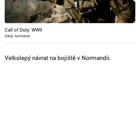
Cool Esport
Pořady
Call of Duty: WWII
TV Program
Zdroj: Activision
Sledujte prima+
Velkolepý návrat na bojiště v Normandii.
Přihlášení
Sledujte nás