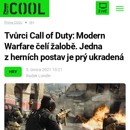
ŽIVĚ
Prima COOL
■
Hry
STARHOUSE
BUFFY, PŘEMOŽITELKA UPÍRŮ
Trendy:
Tvůrci Call of Duty: Modern
ESCAPE
PLNEJ KOTEL
AVENGERS 5
Warfare čelí žalobě. Jedna
z herních postav je prý ukradená
5. února 2021 10:21
HRY
Radek Londin
Témata
Filmy
Seriály
Hry