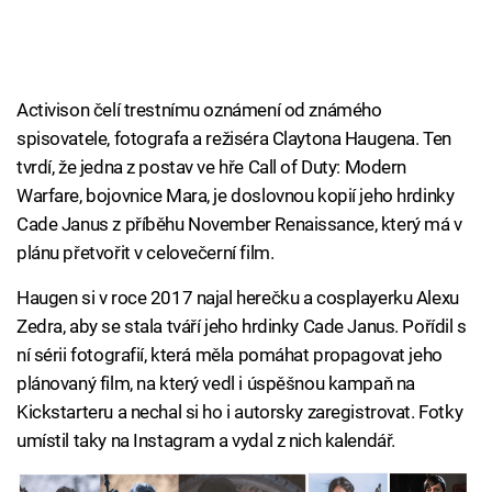
Activison čelí trestnímu oznámení od známého
spisovatele, fotografa a režiséra Claytona Haugena. Ten
tvrdí, že jedna z postav ve hře Call of Duty: Modern
Warfare, bojovnice Mara, je doslovnou kopií jeho hrdinky
Cade Janus z příběhu November Renaissance, který má v
plánu přetvořit v celovečerní film.
Haugen si v roce 2017 najal herečku a cosplayerku Alexu
Zedra, aby se stala tváří jeho hrdinky Cade Janus. Pořídil s
ní sérii fotografií, která měla pomáhat propagovat jeho
plánovaný film, na který vedl i úspěšnou kampaň na
Kickstarteru a nechal si ho i autorsky zaregistrovat. Fotky
umístil taky na Instagram a vydal z nich kalendář.