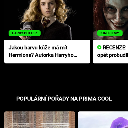
HARRY POTTER
KINOFILMY
Jakou barvu kůže má mít
RECENZE: Smrtelné zlo se
Hermiona? Autorka Harryho
opět probudi
Pottera přišla s ráznou
přichází s n
odpovědí
hororovou n
POPULÁRNÍ POŘADY NA PRIMA COOL