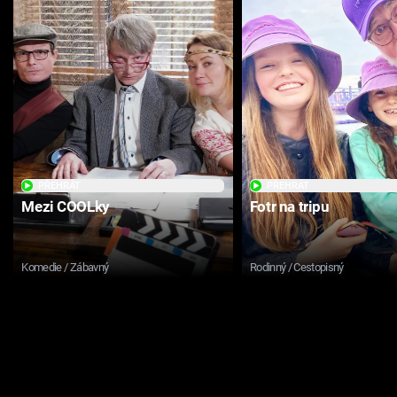
PŘEHRÁT
PŘEHRÁT
Mezi COOLky
Fotr na tripu
Komedie / Zábavný
Rodinný / Cestopisný