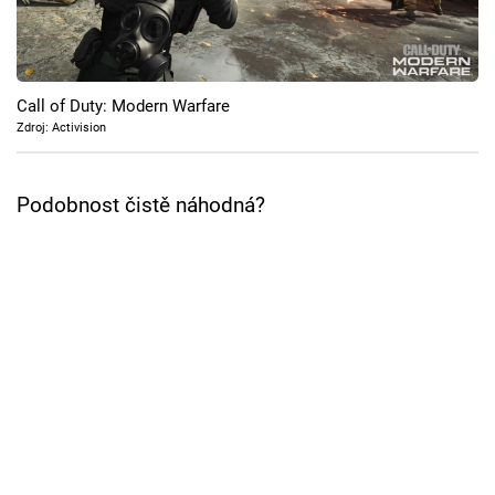
Cool Esport
Pořady
Call of Duty: Modern Warfare
TV Program
Zdroj: Activision
Sledujte prima+
Podobnost čistě náhodná?
Přihlášení
Sledujte nás