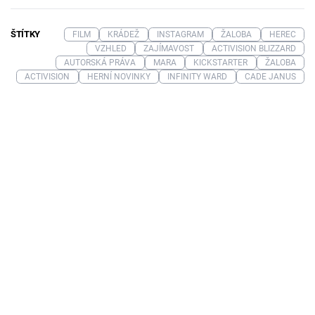
ŠTÍTKY
FILM
KRÁDEŽ
INSTAGRAM
ŽALOBA
HEREC
VZHLED
ZAJÍMAVOST
ACTIVISION BLIZZARD
AUTORSKÁ PRÁVA
MARA
KICKSTARTER
ŽALOBA
ACTIVISION
HERNÍ NOVINKY
INFINITY WARD
CADE JANUS