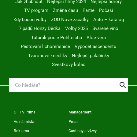
Jak zhubnout
Nejlepší filmy 2024
Nejlepší horory
TV program
Změna času
Partie
Počasí
Kdy budou volby
ZOO Nové začátky
Auto – katalog
7 pádů Honzy Dědka
Volby 2025
Svařené víno
Tatarák podle Pohlreicha
Aloe vera
Pěstování lichořeřišnice
Výpočet ascendentu
Tvarohové knedlíky
Nejlepší palačinky
Švestkový koláč
O FTV Prima
Management
Volná místa
Press
Reklama
Castingy a výzvy