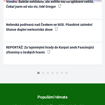
Vondra: Babiše nehlídáte, ale svítíte mu na uplácení voličů.
Čekal jsem od vás víc, řekl Gregor
Nebeská podívaná nad Českem se blíží. Působivé zatmění
Slunce doplní meteorická show
REPORTÁŽ: Za tajemnými hrady do Karpat aneb Fascinující
zříceniny u českých hranic
Populární témata