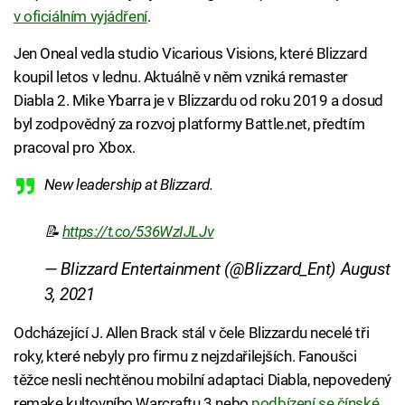
v oficiálním vyjádření
.
Jen Oneal vedla studio Vicarious Visions, které Blizzard
koupil letos v lednu. Aktuálně v něm vzniká remaster
Diabla 2. Mike Ybarra je v Blizzardu od roku 2019 a dosud
byl zodpovědný za rozvoj platformy Battle.net, předtím
pracoval pro Xbox.
New leadership at Blizzard.
📝
https://t.co/536WzIJLJv
— Blizzard Entertainment (@Blizzard_Ent)
August
3, 2021
Odcházející J. Allen Brack stál v čele Blizzardu necelé tři
roky, které nebyly pro firmu z nejzdařilejších. Fanoušci
těžce nesli nechtěnou mobilní adaptaci Diabla, nepovedený
remake kultovního Warcraftu 3 nebo
podbízení se čínské