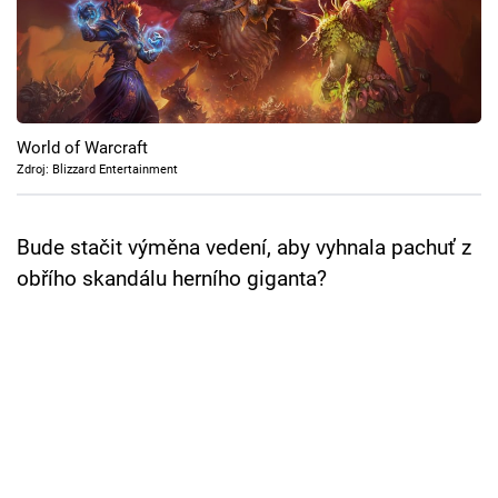
Cool Esport
Pořady
TV Program
World of Warcraft
Zdroj: Blizzard Entertainment
Sledujte prima+
Bude stačit výměna vedení, aby vyhnala pachuť z
Přihlášení
obřího skandálu herního giganta?
Sledujte nás