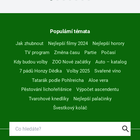
Populární témata
Jak zhubnout
Nejlepší filmy 2024
Nejlepší horory
TV program
Změna času
Partie
Počasí
Kdy budou volby
ZOO Nové začátky
Auto – katalog
7 pádů Honzy Dědka
Volby 2025
Svařené víno
Tatarák podle Pohlreicha
Aloe vera
Pěstování lichořeřišnice
Výpočet ascendentu
Tvarohové knedlíky
Nejlepší palačinky
Švestkový koláč