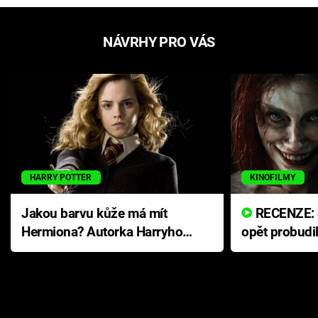
NÁVRHY PRO VÁS
HARRY POTTER
KINOFILMY
Jakou barvu kůže má mít
RECENZE: Smrtelné zlo se
Hermiona? Autorka Harryho
opět probudi
Pottera přišla s ráznou
přichází s n
odpovědí
hororovou n