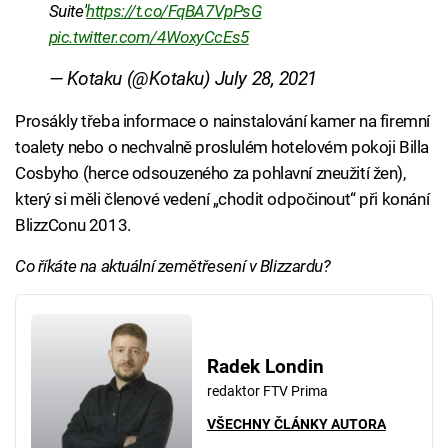
Suite'
https://t.co/FqBA7VpPsG
pic.twitter.com/4WoxyCcEs5
— Kotaku (@Kotaku)
July 28, 2021
Prosákly třeba informace o nainstalování kamer na firemní
toalety nebo o nechvalně proslulém hotelovém pokoji Billa
Cosbyho (herce odsouzeného za pohlavní zneužití žen),
který si měli členové vedení „chodit odpočinout“ při konání
BlizzConu 2013.
Co říkáte na aktuální zemětřesení v Blizzardu?
Radek Londin
redaktor FTV Prima
VŠECHNY ČLÁNKY AUTORA