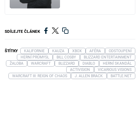
SDÍLEJTE ČLÁNEK
ŠTÍTKY
KALIFORNIE
KAUZA
XBOX
AFÉRA
ODSTOUPENÍ
HERNÍ PRŮMYSL
BILL COSBY
BLIZZARD ENTERTAINMENT
ŽALOBA
WARCRAFT
BLIZZARD
DIABLO
HERNÍ SKANDÁL
ACTIVISION
VICARIOUS VISIONS
WARCRAFT III: REIGN OF CHAOS
J. ALLEN BRACK
BATTLE.NET