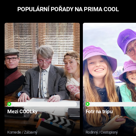
POPULÁRNÍ POŘADY NA PRIMA COOL
PŘEHRÁT
PŘEHRÁT
Mezi COOLky
Fotr na tripu
Komedie / Zábavný
Rodinný / Cestopisný