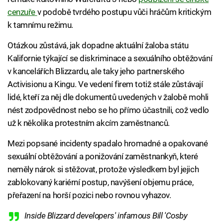
cenzuře
v podobě tvrdého postupu vůči hráčům kritickým
k tamnímu režimu.
Otázkou zůstává, jak dopadne aktuální žaloba státu
Kalifornie týkající se diskriminace a sexuálního obtěžování
v kancelářích Blizzardu, ale taky jeho partnerského
Activisionu a Kingu. Ve vedení firem totiž stále zůstávají
lidé, kteří za něj dle dokumentů uvedených v žalobě mohli
nést zodpovědnost nebo se ho přímo účastnili, což vedlo
už k několika protestním akcím zaměstnanců.
Mezi popsané incidenty spadalo hromadné a opakované
sexuální obtěžování a ponižování zaměstnankyň, které
neměly nárok si stěžovat, protože výsledkem byl jejich
zablokovaný kariérní postup, navýšení objemu práce,
přeřazení na horší pozici nebo rovnou vyhazov.
Inside Blizzard developers' infamous Bill 'Cosby