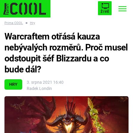
ŽIVĚ
Prima COOL
■
Hry
STARHOUSE
BUFFY, PŘEMOŽITELKA UPÍRŮ
Trendy:
Warcraftem otřásá kauza
ESCAPE
PLNEJ KOTEL
AVENGERS 5
nebývalých rozměrů. Proč musel
odstoupit šéf Blizzardu a co
bude dál?
Témata
3. srpna 2021 16:40
HRY
Radek Londin
Filmy
Seriály
Hry