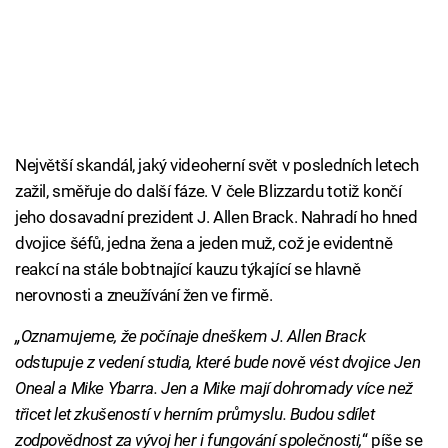
Největší skandál, jaký videoherní svět v posledních letech
zažil, směřuje do další fáze. V čele Blizzardu totiž končí
jeho dosavadní prezident J. Allen Brack. Nahradí ho hned
dvojice šéfů, jedna žena a jeden muž, což je evidentně
reakcí na stále bobtnající kauzu týkající se hlavně
nerovnosti a zneužívání žen ve firmě.
„Oznamujeme, že počínaje dneškem J. Allen Brack
odstupuje z vedení studia, které bude nově vést dvojice Jen
Oneal a Mike Ybarra. Jen a Mike mají dohromady více než
třicet let zkušeností v herním průmyslu. Budou sdílet
zodpovědnost za vývoj her i fungování společnosti,
“ píše se