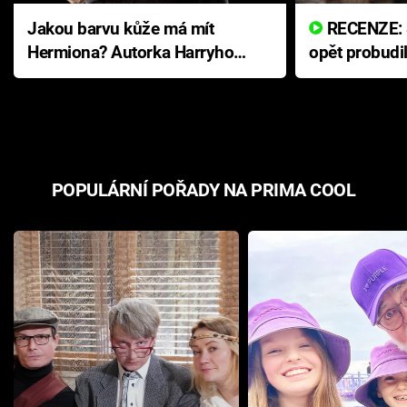
Jakou barvu kůže má mít
RECENZE: Smrtelné zlo se
Hermiona? Autorka Harryho
opět probudi
Pottera přišla s ráznou
přichází s n
odpovědí
hororovou n
POPULÁRNÍ POŘADY NA PRIMA COOL