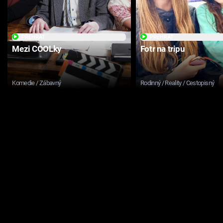
PŘEHRÁT
PŘEHRÁT
Mezi COOLky
Fotr na tripu
Komedie / Zábavný
Rodinný / Reality / Cestopisný