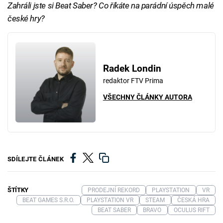
Zahráli jste si Beat Saber? Co říkáte na parádní úspěch malé
české hry?
Radek Londin
redaktor FTV Prima
VŠECHNY ČLÁNKY AUTORA
SDÍLEJTE ČLÁNEK
ŠTÍTKY
PRODEJNÍ REKORD
PLAYSTATION
VR
BEAT GAMES S.R.O.
PLAYSTATION VR
STEAM
ČESKÁ HRA
BEAT SABER
BRAVO
OCULUS RIFT