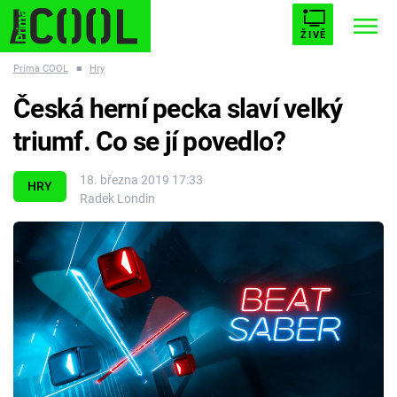
ŽIVĚ
Prima COOL
■
Hry
STARHOUSE
BUFFY, PŘEMOŽITELKA UPÍRŮ
Trendy:
Česká herní pecka slaví velký
ESCAPE
PLNEJ KOTEL
AVENGERS 5
triumf. Co se jí povedlo?
18. března 2019 17:33
HRY
Radek Londin
Témata
Filmy
Seriály
Hry