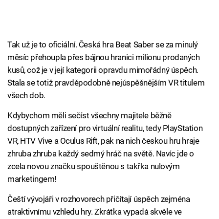
Tak už je to oficiální. Česká hra Beat Saber se za minulý
měsíc přehoupla přes bájnou hranici milionu prodaných
kusů, což je v její kategorii opravdu mimořádný úspěch.
Stala se totiž pravděpodobně nejúspěšnějším VR titulem
všech dob.
Kdybychom měli sečíst všechny majitele běžně
dostupných zařízení pro virtuální realitu, tedy PlayStation
VR, HTV Vive a Oculus Rift, pak na nich českou hru hraje
zhruba zhruba každý sedmý hráč na světě. Navíc jde o
zcela novou značku spouštěnou s takřka nulovým
marketingem!
Čeští vývojáři v rozhovorech přičítají úspěch zejména
atraktivnímu vzhledu hry. Zkrátka vypadá skvěle ve