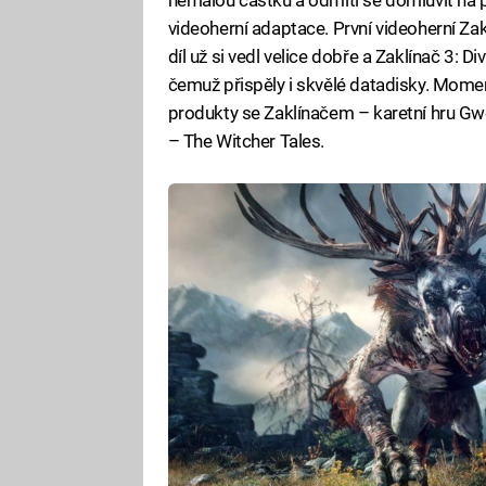
videoherní adaptace. První videoherní Zak
díl už si vedl velice dobře a Zaklínač 3:
čemuž přispěly i skvělé datadisky. Momen
produkty se Zaklínačem – karetní hru G
– The Witcher Tales.