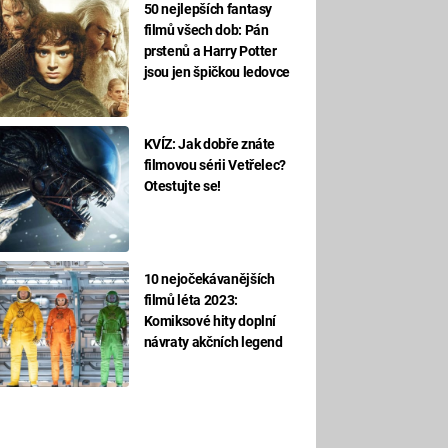
50 nejlepších fantasy
filmů všech dob: Pán
prstenů a Harry Potter
jsou jen špičkou ledovce
KVÍZ: Jak dobře znáte
filmovou sérii Vetřelec?
Otestujte se!
10 nejočekávanějších
filmů léta 2023:
Komiksové hity doplní
návraty akčních legend