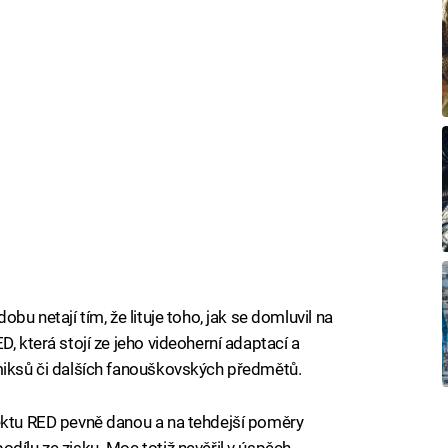
bu netají tím, že lituje toho, jak se domluvil na
, která stojí ze jeho videoherní adaptací a
omiksů či dalších fanouškovských předmětů.
jektu RED pevně danou a na tehdejší poměry
dílu ze zisku. Moc totiž nevěřil v úspěch