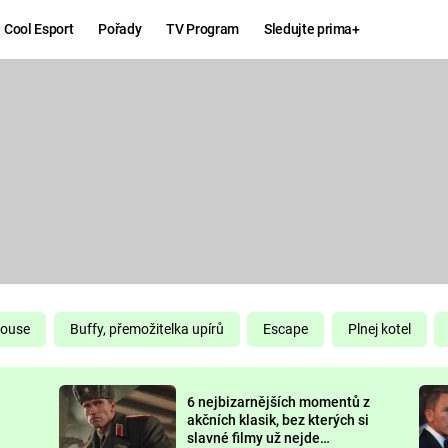
Cool Esport
Pořady
TV Program
Sledujte prima+
Hry
Zábava
MAFIA
ZÁBAVN
GALERI
GTA 6
NEJLEP
KINGDOM
KOMEDI
COME:
DELIVERANCE
CHUCK
House
Buffy, přemožitelka upírů
Escape
Plnej kotel
NORRIS
ESPORT
6 nejbizarnějších momentů z
DEADP
akčních klasik, bez kterých si
slavné filmy už nejde