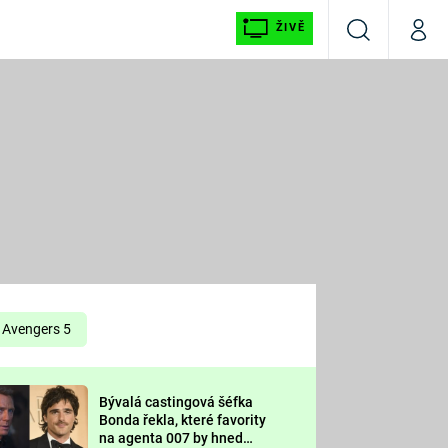
ŽIVĚ
Vyhledávání
Můj p
Prima+
É
CNN Prima NEWS
E
Prima FRESH
ŠÍ
Prima LIVING
E
Prima Ženy
Avengers 5
Prima LAJK
Bývalá castingová šéfka
OOL
Bonda řekla, které favority
Sledujte nás
na agenta 007 by hned