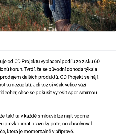
je od CD Projektu vyplacení podílu ze zisku 60
lionů korun. Tvrdí, že se původní dohoda týkala
a prodejem dalších produktů. CD Projekt se hájí,
ku nezaplatí. Jelikož si však velice váží
ideoher, chce se pokusit vyřešit spor smírnou
ože takřka v každé smlouvě lze najít sporné
 přezkoumat právníky poté, co absolvoval
ače, která je momentálně v přípravě.