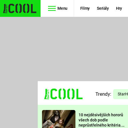
Menu
Filmy
Seriály
Hry
Seriály
Filmy
SIMPSONOVI
STAR WARS
HVĚZDNÁ
AVENGERS
BRÁNA
RYCHLE A
TEORIE
ZBĚSILE 10
Trendy:
VELKÉHO
Star
PREDÁTOR
TŘESKU
10 nejděsivějších hororů
FUTURAMA
všech dob podle
neprůstřelného kritéria.