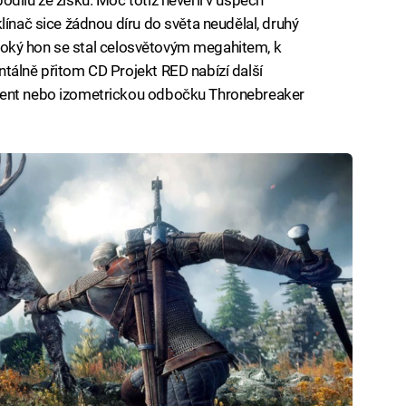
línač sice žádnou díru do světa neudělal, druhý
 Divoký hon se stal celosvětovým megahitem, k
tálně přitom CD Projekt RED nabízí další
went nebo izometrickou odbočku Thronebreaker