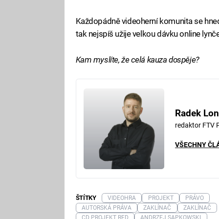
Každopádně videoherní komunita se hned 
tak nejspíš užije velkou dávku online lyn
Kam myslíte, že celá kauza dospěje?
Radek Lon
redaktor FTV 
VŠECHNY ČL
ŠTÍTKY
VIDEOHRA
PROJEKT
PRÁVO
AUTORSKÁ PRÁVA
ZAKLÍNAČ
ZAKLÍNAČ
CD PROJEKT RED
ANDRZEJ SAPKOWSKI