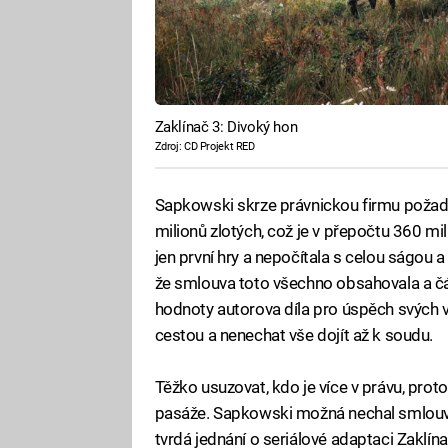
Zaklínač 3: Divoký hon
Zdroj: CD Projekt RED
Sapkowski skrze právnickou firmu požadu
milionů zlotých, což je v přepočtu 360 mi
jen první hry a nepočítala s celou ságou 
že smlouva toto všechno obsahovala a část
hodnoty autorova díla pro úspěch svých v
cestou a nenechat vše dojít až k soudu.
Těžko usuzovat, kdo je více v právu, prot
pasáže. Sapkowski možná nechal smlouvu
tvrdá jednání o seriálové adaptaci Zaklín