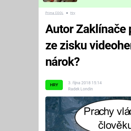
Které děsivé pecky vám
nejvíc zvednou tep?
Prima COOL
■
Hry
Autor Zaklínače 
ze zisku videoher
nárok?
3. října 2018 15:14
HRY
Radek Londin