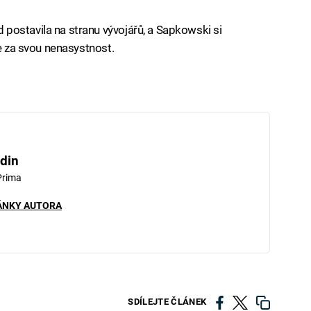
postavila na stranu vývojářů, a Sapkowski si
če za svou nenasystnost.
din
Prima
ÁNKY AUTORA
SDÍLEJTE ČLÁNEK