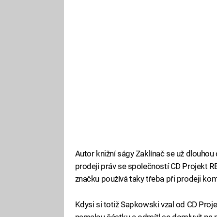
Autor knižní ságy Zaklínač se už dlouhou do
prodeji práv se společností CD Projekt RED
značku používá taky třeba při prodeji k
Kdysi si totiž Sapkowski vzal od CD Pro
nemalou částku a odmítl se domluvit na po