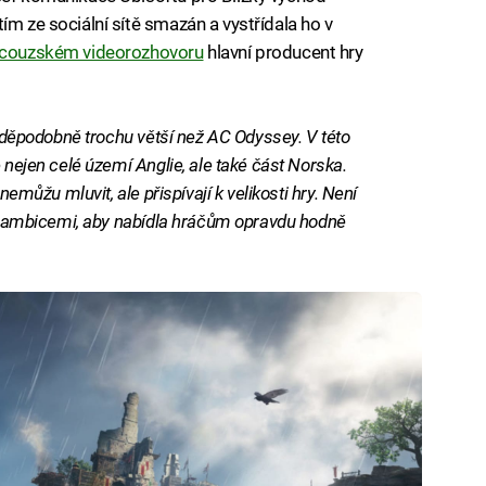
ím ze sociální sítě smazán a vystřídala ho v
ncouzském videorozhovoru
hlavní producent hry
ravděpodobně trochu větší než AC Odyssey. V této
 nejen celé území Anglie, ale také část Norska.
nemůžu mluvit, ale přispívají k velikosti hry. Není
ými ambicemi, aby nabídla hráčům opravdu hodně