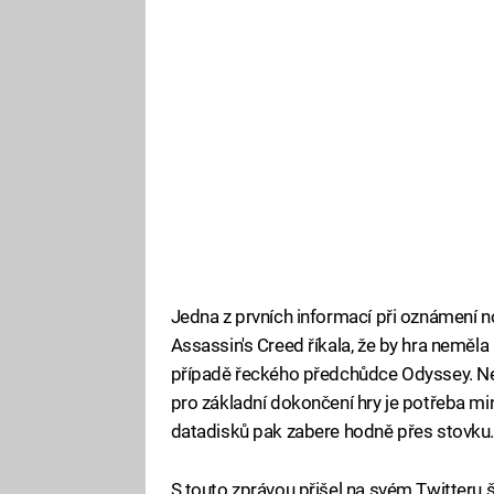
Jedna z prvních informací při oznámení n
Assassin's Creed říkala, že by hra neměla
případě řeckého předchůdce Odyssey. Nema
pro základní dokončení hry je potřeba m
datadisků pak zabere hodně přes stovku
S touto zprávou přišel na svém Twitteru 