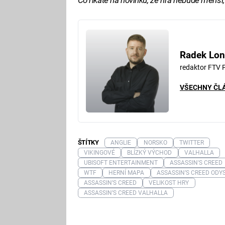
Radek Lon
redaktor FTV 
VŠECHNY ČL
ŠTÍTKY
ANGLIE
NORSKO
TWITTER
VIKINGOVÉ
BLÍZKÝ VÝCHOD
VALHALLA
UBISOFT ENTERTAINMENT
ASSASSIN'S CREED
WTF
HERNÍ MAPA
ASSASSIN’S CREED ODY
ASSASSIN’S CREED
VELIKOST HRY
ASSASSIN’S CREED VALHALLA