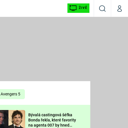
ŽIVĚ
Vyhledávání
Můj p
Prima+
É
CNN Prima NEWS
E
Prima FRESH
ŠÍ
Prima LIVING
E
Prima Ženy
Avengers 5
Prima LAJK
Bývalá castingová šéfka
OOL
Bonda řekla, které favority
Sledujte nás
na agenta 007 by hned