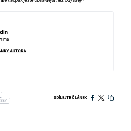
din
Prima
ÁNKY AUTORA
SDÍLEJTE ČLÁNEK
SSEY