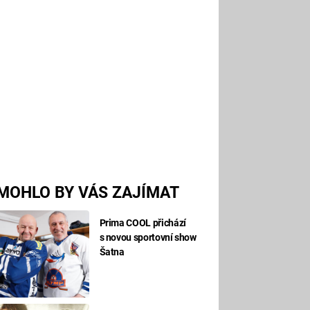
MOHLO BY VÁS ZAJÍMAT
Prima COOL přichází
s novou sportovní show
Šatna