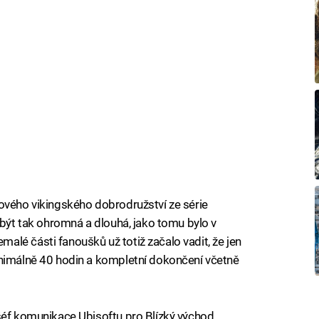
ového vikingského dobrodružství ze série
 být tak ohromná a dlouhá, jako tomu bylo v
lé části fanoušků už totiž začalo vadit, že jen
inimálně 40 hodin a kompletní dokončení včetně
.
šéf komunikace Ubisoftu pro Blízký východ