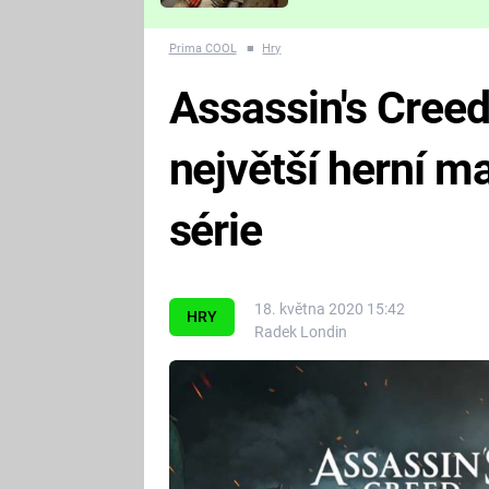
Které děsivé pecky vám
nejvíc zvednou tep?
Prima COOL
■
Hry
Assassin's Creed
největší herní m
série
18. května 2020 15:42
HRY
Radek Londin