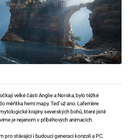
čkají velké části Anglie a Norska, bylo těžké
o měřítka herní mapy. Teď už ano. Laferrière
 mytologické krajiny severských bohů, které jistě
ívíme je nejenom v příběhových animacích.
m pro stávající i budoucí generaci konzolí a PC.