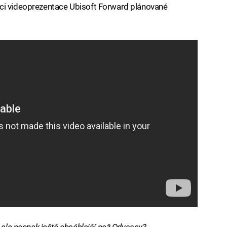
ci videoprezentace Ubisoft Forward plánované
, ale naopak ještě obsáhlejší než Odyssey?