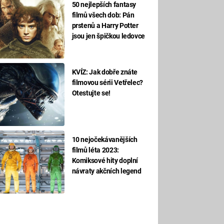
50 nejlepších fantasy
filmů všech dob: Pán
prstenů a Harry Potter
jsou jen špičkou ledovce
KVÍZ: Jak dobře znáte
filmovou sérii Vetřelec?
Otestujte se!
10 nejočekávanějších
filmů léta 2023:
Komiksové hity doplní
návraty akčních legend