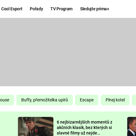
Cool Esport
Pořady
TV Program
Sledujte prima+
Hry
Zábava
MAFIA
ZÁBAVN
GALERI
GTA 6
NEJLEP
KINGDOM
KOMEDI
COME:
DELIVERANCE
CHUCK
House
Buffy, přemožitelka upírů
Escape
Plnej kotel
NORRIS
ESPORT
6 nejbizarnějších momentů z
DEADP
akčních klasik, bez kterých si
slavné filmy už nejde