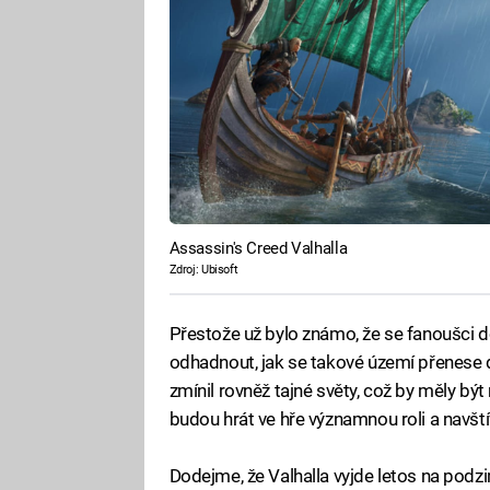
Assassin's Creed Valhalla
Zdroj: Ubisoft
Přestože už bylo známo, že se fanoušci do
odhadnout, jak se takové území přenese d
zmínil rovněž tajné světy, což by měly být
budou hrát ve hře významnou roli a navšt
Dodejme, že Valhalla vyjde letos na podzi