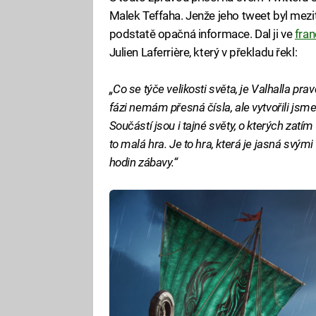
Malek Teffaha. Jenže jeho tweet byl mezit
podstatě opačná informace. Dal ji ve
fra
Julien Laferrière, který v překladu řekl:
„Co se týče velikosti světa, je Valhalla p
fázi nemám přesná čísla, ale vytvořili jsme
Součástí jsou i tajné světy, o kterých zatím 
to malá hra. Je to hra, která je jasná sv
hodin zábavy.“