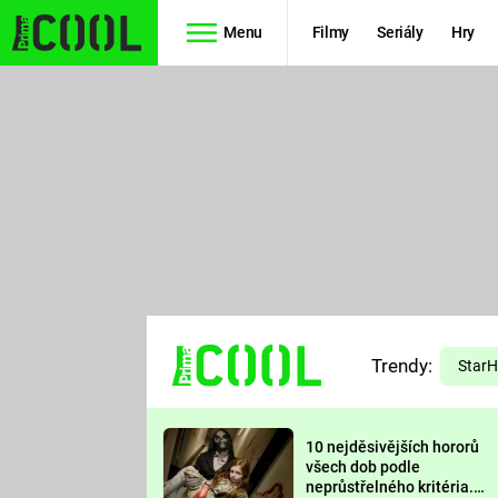
Menu
Filmy
Seriály
Hry
Seriály
Filmy
SIMPSONOVI
STAR WARS
HVĚZDNÁ
AVENGERS
BRÁNA
RYCHLE A
TEORIE
ZBĚSILE 10
Trendy:
VELKÉHO
Star
PREDÁTOR
TŘESKU
10 nejděsivějších hororů
FUTURAMA
všech dob podle
neprůstřelného kritéria.