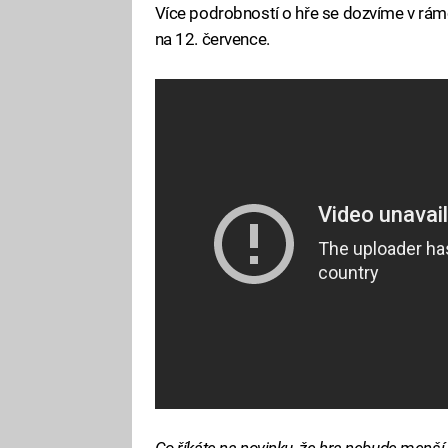
Více podrobností o hře se dozvíme v rám
na 12. července.
Co říkáte na novinku, že hra nebude menší