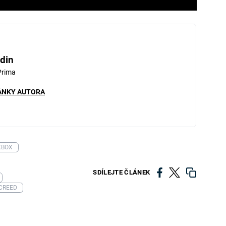
din
Prima
ÁNKY AUTORA
XBOX
SDÍLEJTE ČLÁNEK
 CREED