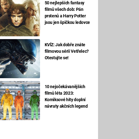
50 nejlepších fantasy
filmů všech dob: Pán
prstenů a Harry Potter
jsou jen špičkou ledovce
KVÍZ: Jak dobře znáte
filmovou sérii Vetřelec?
Otestujte se!
10 nejočekávanějších
filmů léta 2023:
Komiksové hity doplní
návraty akčních legend