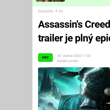
Které děsivé pecky vám
nejvíc zvednou tep?
Prima COOL
■
Hry
Assassin's Creed
trailer je plný e
30. dubna 2020 17:00
HRY
Radek Londin