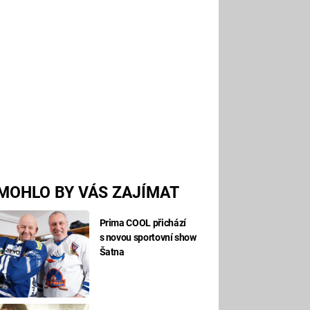
MOHLO BY VÁS ZAJÍMAT
Prima COOL přichází
s novou sportovní show
Šatna