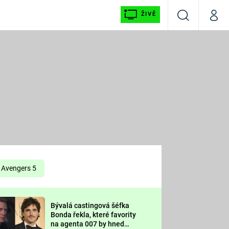
ŽIVĚ
Vyhledávání
Můj p
Prima+
É
CNN Prima NEWS
E
Prima FRESH
ŠÍ
Prima LIVING
E
Prima Ženy
Avengers 5
Prima LAJK
Bývalá castingová šéfka
OOL
Bonda řekla, které favority
Sledujte nás
na agenta 007 by hned