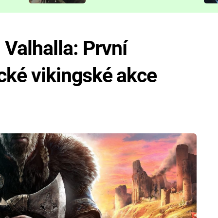
představit
 Valhalla: První
pické vikingské akce