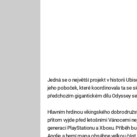
Jedná se o největší projekt v historii Ubi
jeho poboček, které koordinovala ta se sí
předchozím gigantickém dílu Odyssey se j
Hlavním hrdinou vikingského dobrodružst
přitom vyjde před letošními Vánocemi nej
generaci PlayStationu a Xboxu. Příběh 
Anglie a herní mapa obsáhne velkou část