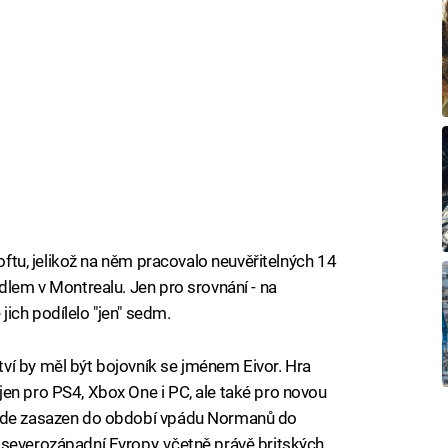
softu, jelikož na něm pracovalo neuvěřitelných 14
dlem v Montrealu. Jen pro srovnání - na
ich podílelo "jen" sedm.
ví by měl být bojovník se jménem Eivor. Hra
en pro PS4, Xbox One i PC, ale také pro novou
bude zasazen do období vpádu Normanů do
 severozápadní Evropy, včetně právě britských