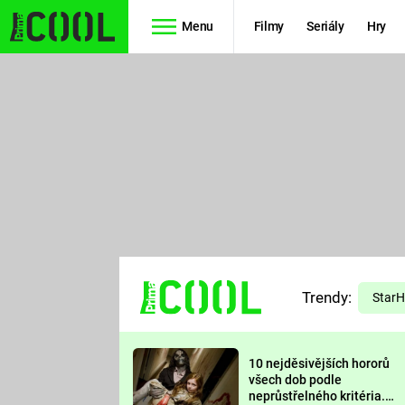
Menu
Filmy
Seriály
Hry
Seriály
Filmy
SIMPSONOVI
STAR WARS
HVĚZDNÁ
AVENGERS
BRÁNA
RYCHLE A
TEORIE
ZBĚSILE 10
Trendy:
VELKÉHO
Star
PREDÁTOR
TŘESKU
10 nejděsivějších hororů
FUTURAMA
všech dob podle
neprůstřelného kritéria.