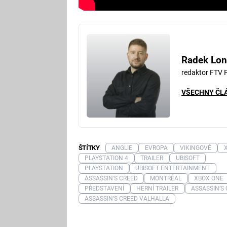
Radek Lon
redaktor FTV 
VŠECHNY ČL
ŠTÍTKY
ANGLIE
EVROPA
VIKINGOVÉ
PLAYSTATION 4
TRAILER
UBISOFT
PLAYSTATION
UBISOFT ENTERTAINMENT
ASSASSIN'S CREED
MONTRÉAL
XBOX ONE
PŘEDSTAVENÍ
HERNÍ TRAILER
ASSASSIN’S
ASSASSIN’S CREED VALHALLA