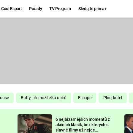
Cool Esport
Pořady
TV Program
Sledujte prima+
Hry
Zábava
MAFIA
ZÁBAVN
GALERI
GTA 6
NEJLEP
KINGDOM
KOMEDI
COME:
DELIVERANCE
CHUCK
House
Buffy, přemožitelka upírů
Escape
Plnej kotel
NORRIS
ESPORT
6 nejbizarnějších momentů z
DEADP
akčních klasik, bez kterých si
slavné filmy už nejde