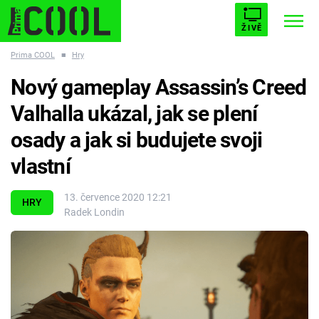
ŽIVĚ
Prima COOL
■
Hry
STARHOUSE
BUFFY, PŘEMOŽITELKA UPÍRŮ
Trendy:
Nový gameplay Assassin’s Creed
ESCAPE
PLNEJ KOTEL
AVENGERS 5
Valhalla ukázal, jak se plení
osady a jak si budujete svoji
vlastní
Témata
13. července 2020 12:21
HRY
Radek Londin
Filmy
Seriály
Hry