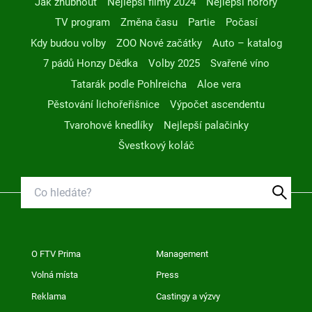
Jak zhubnout
Nejlepší filmy 2024
Nejlepší horory
TV program
Změna času
Partie
Počasí
Kdy budou volby
ZOO Nové začátky
Auto – katalog
7 pádů Honzy Dědka
Volby 2025
Svařené víno
Tatarák podle Pohlreicha
Aloe vera
Pěstování lichořeřišnice
Výpočet ascendentu
Tvarohové knedlíky
Nejlepší palačinky
Švestkový koláč
O FTV Prima
Management
Volná místa
Press
Reklama
Castingy a výzvy