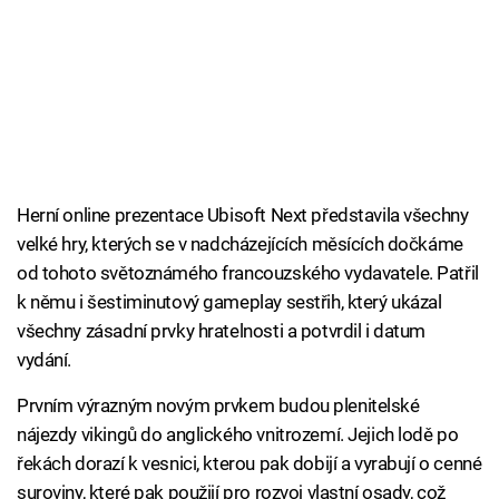
Herní online prezentace Ubisoft Next představila všechny
velké hry, kterých se v nadcházejících měsících dočkáme
od tohoto světoznámého francouzského vydavatele. Patřil
k němu i šestiminutový gameplay sestřih, který ukázal
všechny zásadní prvky hratelnosti a potvrdil i datum
vydání.
Prvním výrazným novým prvkem budou plenitelské
nájezdy vikingů do anglického vnitrozemí. Jejich lodě po
řekách dorazí k vesnici, kterou pak dobijí a vyrabují o cenné
suroviny, které pak použijí pro rozvoj vlastní osady, což