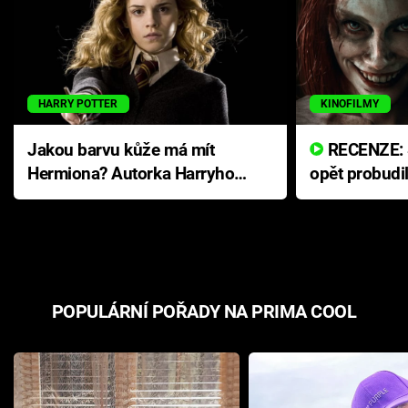
HARRY POTTER
KINOFILMY
Jakou barvu kůže má mít
RECENZE: Smrtelné zlo se
Hermiona? Autorka Harryho
opět probudi
Pottera přišla s ráznou
přichází s n
odpovědí
hororovou n
POPULÁRNÍ POŘADY NA PRIMA COOL