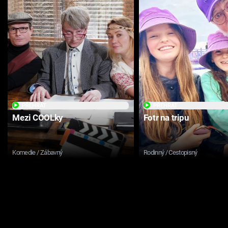
PŘEHRÁT
PŘEHRÁT
Mezi COOLky
Fotr na tripu
Komedie / Zábavný
Rodinný / Cestopisný