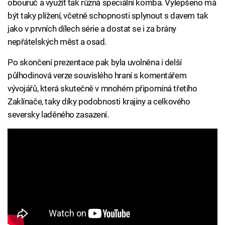
obouruč a využít tak různá speciální komba. Vylepšeno má
být taky plížení, včetně schopnosti splynout s davem tak
jako v prvních dílech série a dostat se i za brány
nepřátelských měst a osad.
Po skončení prezentace pak byla uvolněna i delší
půlhodinová verze souvislého hraní s komentářem
vývojářů, která skutečně v mnohém připomíná třetího
Zaklínače, taky díky podobnosti krajiny a celkového
seversky laděného zasazení.