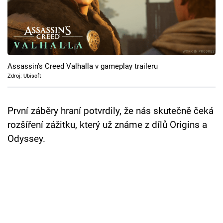
Cool Esport
Pořady
TV Program
Assassin's Creed Valhalla v gameplay traileru
Zdroj: Ubisoft
Sledujte prima+
První záběry hraní potvrdily, že nás skutečně čeká
Přihlášení
rozšíření zážitku, který už známe z dílů Origins a
Odyssey.
Sledujte nás