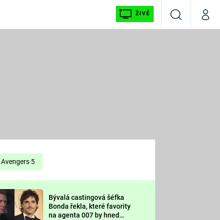
ŽIVĚ
Vyhledávání
Můj p
Prima+
É
CNN Prima NEWS
E
Prima FRESH
ŠÍ
Prima LIVING
E
Prima Ženy
Avengers 5
Prima LAJK
Bývalá castingová šéfka
OOL
Bonda řekla, které favority
Sledujte nás
na agenta 007 by hned