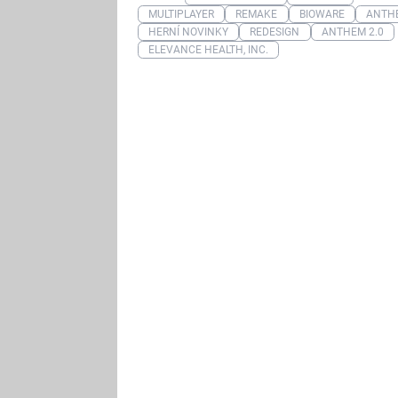
MULTIPLAYER
REMAKE
BIOWARE
ANTH
HERNÍ NOVINKY
REDESIGN
ANTHEM 2.0
ELEVANCE HEALTH, INC.