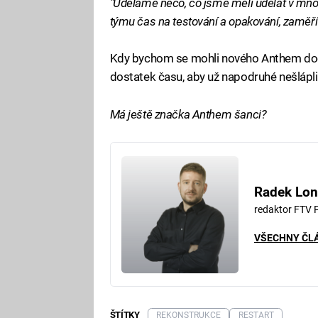
"Uděláme něco, co jsme měli udělat v m
týmu čas na testování a opakování, zaměří
Kdy bychom se mohli nového Anthem dočka
dostatek času, aby už napodruhé nešlápli
Má ještě značka Anthem šanci?
Radek Lon
redaktor FTV 
VŠECHNY ČL
ŠTÍTKY
REKONSTRUKCE
RESTART