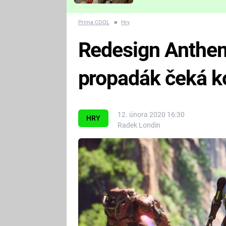
Které děsivé pecky vám
nejvíc zvednou tep?
Prima COOL
■
Hry
Redesign Anthem
propadák čeká k
12. února 2020 16:30
HRY
Radek Londin