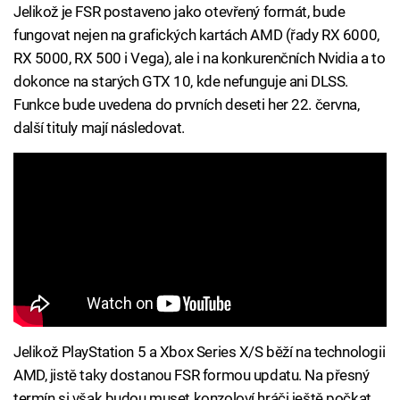
Jelikož je FSR postaveno jako otevřený formát, bude
fungovat nejen na grafických kartách AMD (řady RX 6000,
RX 5000, RX 500 i Vega), ale i na konkurenčních Nvidia a to
dokonce na starých GTX 10, kde nefunguje ani DLSS.
Funkce bude uvedena do prvních deseti her 22. června,
další tituly mají následovat.
Jelikož PlayStation 5 a Xbox Series X/S běží na technologii
AMD, jistě taky dostanou FSR formou updatu. Na přesný
termín si však budou muset konzoloví hráči ještě počkat.