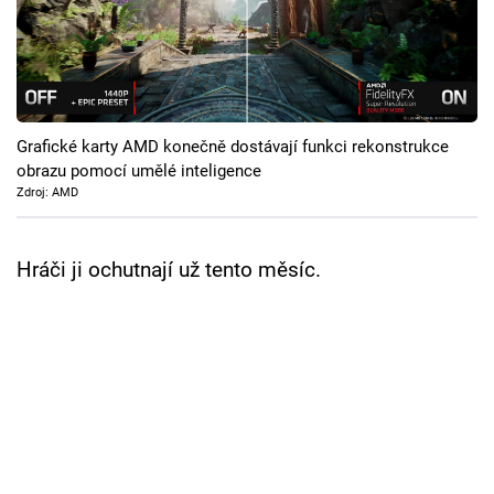
Cool Esport
Pořady
TV Program
Grafické karty AMD konečně dostávají funkci rekonstrukce
obrazu pomocí umělé inteligence
Sledujte prima+
Zdroj: AMD
Přihlášení
Hráči ji ochutnají už tento měsíc.
Sledujte nás