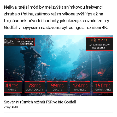
Nejkvalitnější mód by měl zvýšit snímkovou frekvenci
zhruba o třetinu, zatímco režim výkonu zvýší fps až na
trojnásobek původní hodnoty, jak ukazuje srovnání ze hry
Godfall v nejvyšším nastavení, raytracingu a rozlišení 4K.
Srováníní různých režimů FSR ve hře Godfall
Zdroj: AMD