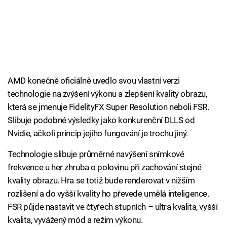
AMD konečně oficiálně uvedlo svou vlastní verzi
technologie na zvýšení výkonu a zlepšení kvality obrazu,
která se jmenuje FidelityFX Super Resolution neboli FSR.
Slibuje podobné výsledky jako konkurenční DLLS od
Nvidie, ačkoli princip jejího fungování je trochu jiný.
Technologie slibuje průměrné navýšení snímkové
frekvence u her zhruba o polovinu při zachování stejné
kvality obrazu. Hra se totiž bude renderovat v nižším
rozlišení a do vyšší kvality ho převede umělá inteligence.
FSR půjde nastavit ve čtyřech stupních – ultra kvalita, vyšší
kvalita, vyvážený mód a režim výkonu.