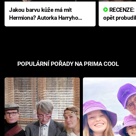
Jakou barvu kůže má mít
RECENZE: Smrtelné zlo se
Hermiona? Autorka Harryho
opět probudi
Pottera přišla s ráznou
přichází s n
odpovědí
hororovou n
POPULÁRNÍ POŘADY NA PRIMA COOL