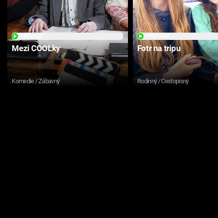
PŘEHRÁT
PŘEHRÁT
Mezi COOLky
Fotr na tripu
Komedie / Zábavný
Rodinný / Cestopisný