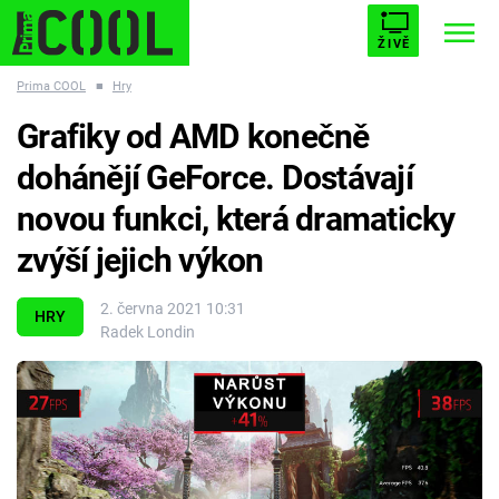
ŽIVĚ
Prima COOL
■
Hry
STARHOUSE
BUFFY, PŘEMOŽITELKA UPÍRŮ
Trendy:
Grafiky od AMD konečně
ESCAPE
PLNEJ KOTEL
AVENGERS 5
dohánějí GeForce. Dostávají
novou funkci, která dramaticky
zvýší jejich výkon
Témata
2. června 2021 10:31
HRY
Radek Londin
Filmy
Seriály
Hry