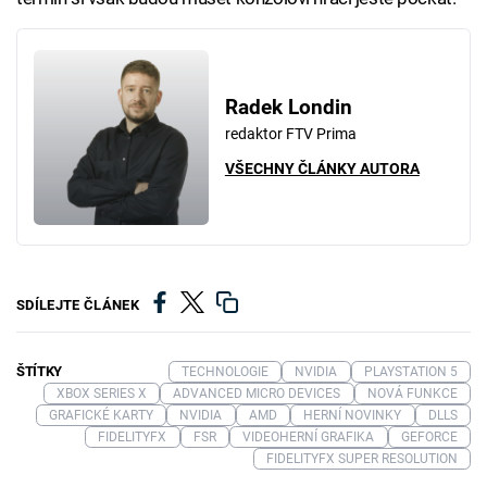
Radek Londin
redaktor FTV Prima
VŠECHNY ČLÁNKY AUTORA
SDÍLEJTE ČLÁNEK
ŠTÍTKY
TECHNOLOGIE
NVIDIA
PLAYSTATION 5
XBOX SERIES X
ADVANCED MICRO DEVICES
NOVÁ FUNKCE
GRAFICKÉ KARTY
NVIDIA
AMD
HERNÍ NOVINKY
DLLS
FIDELITYFX
FSR
VIDEOHERNÍ GRAFIKA
GEFORCE
FIDELITYFX SUPER RESOLUTION