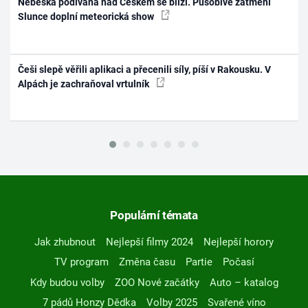
Nebeská podívaná nad Českem se blíží. Působivé zatmění
Slunce doplní meteorická show
Češi slepě věřili aplikaci a přecenili síly, píší v Rakousku. V
Alpách je zachraňoval vrtulník
Populární témata
Jak zhubnout
Nejlepší filmy 2024
Nejlepší horory
TV program
Změna času
Partie
Počasí
Kdy budou volby
ZOO Nové začátky
Auto – katalog
7 pádů Honzy Dědka
Volby 2025
Svařené víno