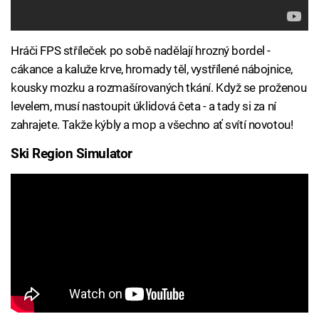
Hráči FPS stříleček po sobě nadělají hrozný bordel -
cákance a kaluže krve, hromady těl, vystřílené nábojnice,
kousky mozku a rozmašírovaných tkání. Když se proženou
levelem, musí nastoupit úklidová četa - a tady si za ní
zahrajete. Takže kýbly a mop a všechno ať svítí novotou!
Ski Region Simulator