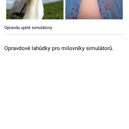
Cool Esport
Pořady
Opravdu ujeté simulátory
TV Program
Sledujte prima+
Opravdové lahůdky pro milovníky simulátorů.
Přihlášení
Sledujte nás