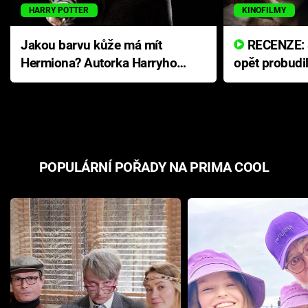
HARRY POTTER
KINOFILMY
Jakou barvu kůže má mít
RECENZE: Smrtelné zlo se
Hermiona? Autorka Harryho
opět probudi
Pottera přišla s ráznou
přichází s n
odpovědí
hororovou n
POPULÁRNÍ POŘADY NA PRIMA COOL