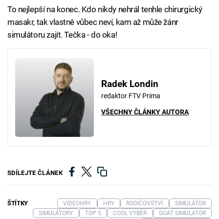
To nejlepší na konec. Kdo nikdy nehrál tenhle chirurgický
masakr, tak vlastně vůbec neví, kam až může žánr
simulátoru zajít. Tečka - do oka!
Radek Londin
redaktor FTV Prima
VŠECHNY ČLÁNKY AUTORA
SDÍLEJTE ČLÁNEK
ŠTÍTKY
VIDEOHRY
HRY
RODIČOVSTVÍ
SIMULÁTOR
SIMULÁTORY
TOP 5
COOL VÝBĚR
GOAT SIMULATOR