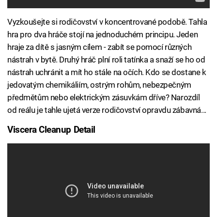
Vyzkoušejte si rodičovství v koncentrované podobě. Tahla
hra pro dva hráče stojí na jednoduchém principu. Jeden
hraje za dítě s jasným cílem - zabít se pomocí různých
nástrah v bytě. Druhý hráč plní roli tatínka a snaží se ho od
nástrah uchránit a mít ho stále na očích. Kdo se dostane k
jedovatým chemikáliím, ostrým rohům, nebezpečným
předmětům nebo elektrickým zásuvkám dříve? Narozdíl
od reálu je tahle ujetá verze rodičovství opravdu zábavná...
Viscera Cleanup Detail