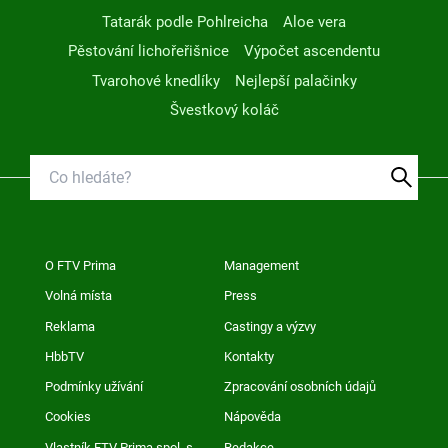
Tatarák podle Pohlreicha
Aloe vera
Pěstování lichořeřišnice
Výpočet ascendentu
Tvarohové knedlíky
Nejlepší palačinky
Švestkový koláč
O FTV Prima
Management
Volná místa
Press
Reklama
Castingy a výzvy
HbbTV
Kontakty
Podmínky užívání
Zpracování osobních údajů
Cookies
Nápověda
Vlastník FTV Prima spol. s
Redakce