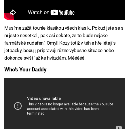
Musíme zažít touhle klasikou všech klasik. Pokud jste se s
ní ještě nesetkali, pak asi čekáte, že to bude nějaké
farmářské nudaření. Omyl! Kozy totiž v téhle hře létají s
jetpacky, boxují, připravují různé výbušné situace nebo
dokonce sviští až ke hvězdám. Mééééé!
Who’s Your Daddy