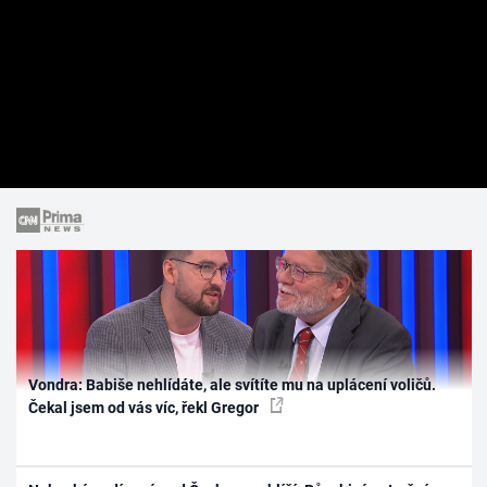
Vondra: Babiše nehlídáte, ale svítíte mu na uplácení voličů.
Čekal jsem od vás víc, řekl Gregor