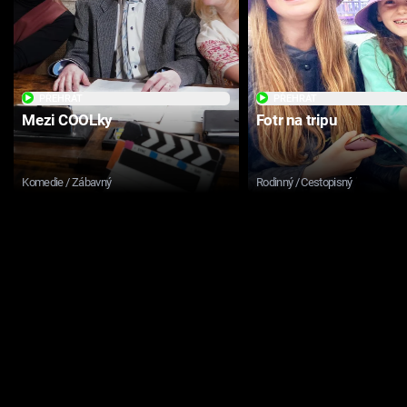
PŘEHRÁT
PŘEHRÁT
Mezi COOLky
Fotr na tripu
Komedie / Zábavný
Rodinný / Cestopisný