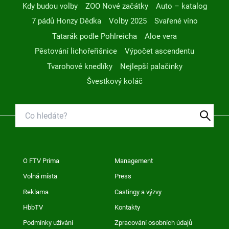
Kdy budou volby
ZOO Nové začátky
Auto – katalog
7 pádů Honzy Dědka
Volby 2025
Svařené víno
Tatarák podle Pohlreicha
Aloe vera
Pěstování lichořeřišnice
Výpočet ascendentu
Tvarohové knedlíky
Nejlepší palačinky
Švestkový koláč
O FTV Prima
Management
Volná místa
Press
Reklama
Castingy a výzvy
HbbTV
Kontakty
Podmínky užívání
Zpracování osobních údajů