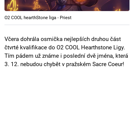
Cool Esport
O2 COOL hearthStone liga - Priest
Pořady
TV Program
Včera dohrála osmička nejlepších druhou část
čtvrté kvalifikace do O2 COOL Hearthstone Ligy.
Sledujte prima+
Tím pádem už známe i poslední dvě jména, která
3. 12. nebudou chybět v pražském Sacre Coeur!
Přihlášení
Sledujte nás