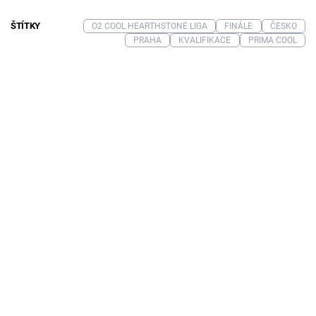
ŠTÍTKY
O2 COOL HEARTHSTONE LIGA
FINÁLE
ČESKO
PRAHA
KVALIFIKACE
PRIMA COOL