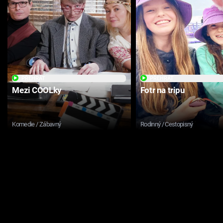
PŘEHRÁT
PŘEHRÁT
Mezi COOLky
Fotr na tripu
Komedie / Zábavný
Rodinný / Cestopisný