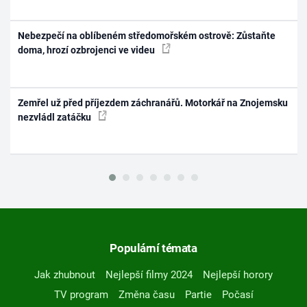
Nebezpečí na oblíbeném středomořském ostrově: Zůstaňte
doma, hrozí ozbrojenci ve videu
Zemřel už před příjezdem záchranářů. Motorkář na Znojemsku
nezvládl zatáčku
Populární témata
Jak zhubnout
Nejlepší filmy 2024
Nejlepší horory
TV program
Změna času
Partie
Počasí