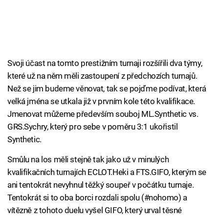
Svoji účast na tomto prestižním turnaji rozšířili dva týmy,
které už na něm měli zastoupení z předchozích turnajů.
Než se jim budeme věnovat, tak se pojďme podívat, která
velká jména se utkala již v prvním kole této kvalifikace.
Jmenovat můžeme především souboj ML.Synthetic vs.
GRS.Sychry, který pro sebe v poměru 3:1 ukořistil
Synthetic.
Smůlu na los měli stejně tak jako už v minulých
kvalifikačních turnajích ECLOT.Heki a FTS.GIFO, kterým se
ani tentokrát nevyhnul těžký soupeř v počátku turnaje.
Tentokrát si to oba borci rozdali spolu (#nohomo) a
vítězně z tohoto duelu vyšel GIFO, který urval těsné