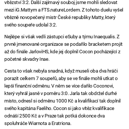
vítězství 3:2. Další zajímavý souboj jsme mohli sledovat
mezi iG.Mattym a FTS.natureLordem. Z tohoto duelu vyšel
vítězně novopečený mistr České republiky Matty, který
svého soupeře udolal 3:2.
Nejlépe si však vedli zástupci eSuby a týmu Inaequalis. Z
prvně jmenované organizace se podařilo bracketem projít
až do finále JarloviHS, kde jej doplnil Cocon pocházející z
početné skvadry Inae.
Cesta to však nebyla snadná, když museli oba dva hráči
porazit celkem 7 soupeřů, aby se ve finále mohli utkat o
lepší finanční odměnu. V něm se více dařilo Coconovi,
který vyhrál jasně v poměru 3:0. Jarla tak obdržel durhé
místo, odnesl si odměnu 1000 Kč a kvalifikací tak doplnil
svého kapitána Faeliho. Cocon si jako vítěz kvalifikace
odnáší 2500 Kč a v Praze tak potká dokonce dva
spoluhráče Wiarnota a Eratriona.