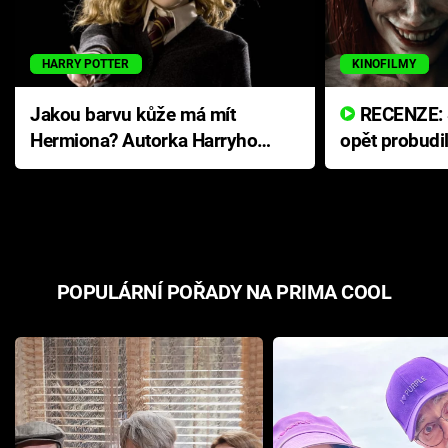
HARRY POTTER
KINOFILMY
Jakou barvu kůže má mít
RECENZE: Smrtelné zlo se
Hermiona? Autorka Harryho
opět probudi
Pottera přišla s ráznou
přichází s n
odpovědí
hororovou n
POPULÁRNÍ POŘADY NA PRIMA COOL