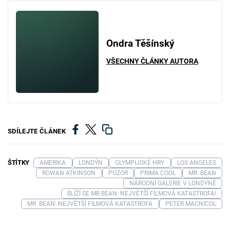
Ondra Těšínský
VŠECHNY ČLÁNKY AUTORA
SDÍLEJTE ČLÁNEK
ŠTÍTKY
AMERIKA
LONDÝN
OLYMPIJSKÉ HRY
LOS ANGELES
ROWAN ATKINSON
POZOR
PRIMA COOL
MR. BEAN
NÁRODNÍ GALERIE V LONDÝNĚ
BLÍŽÍ SE MR BEAN: NEJVĚTŠÍ FILMOVÁ KATASTROFA!
MR. BEAN: NEJVĚTŠÍ FILMOVÁ KATASTROFA
PETER MACNICOL