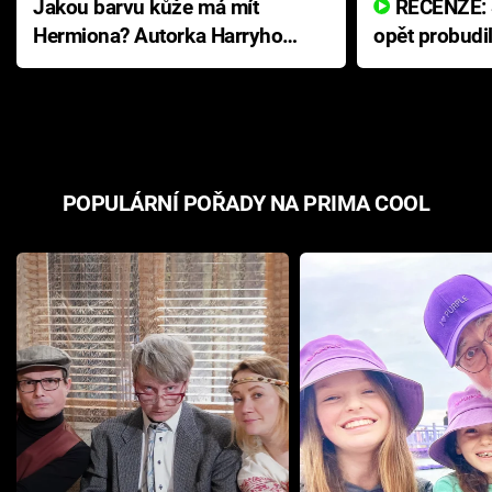
Jakou barvu kůže má mít
RECENZE: Smrtelné zlo se
Hermiona? Autorka Harryho
opět probudi
Pottera přišla s ráznou
přichází s n
odpovědí
hororovou n
POPULÁRNÍ POŘADY NA PRIMA COOL