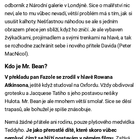
odborník z Národní galerie v Londýně. Sice o malířství nic
neví, ale to mu vůbec nevadí, větší problém má s tím, jak si
usušit kalhoty. Nešťastnou náhodou se ale s jedním
obrazem přece jen sblíží, když ho zničí. Je ale vybaven
žvýkačkami, projímadlem a svými trenkami na hlavě, a tak
se rozhodne zachránit sebe i nového přítele Davida (Peter
MacNicol).
Kdo je Mr. Bean?
V překladu pan Fazole se zrodil v hlavě Rowana
Atkinsona
, ještě když studoval na Oxfordu. Vždy obdivoval
grotesku a Jacquese Tatiho s jeho postavou nešiky
Hulota. Mr. Bean je ale mnohem větší smolař. Sice se děsí
trapasů, ale bohužel je spíše znásobuje.
Nemá žádné přátele ani rodinu, pouze plyšového medvídka
Teddyho.
Je jako přerostlé dítě, které skoro vůbec
nemluví, čímž se blíží postavám v němém filmu
. Zažívá