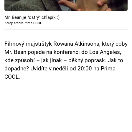
Cool Esport
Mr. Bean je "ostrý" chlapík :)
Pořady
Zdroj: archiv Prima COOL
TV Program
Filmový majstrštyk Rowana Atkinsona, který coby
Sledujte prima+
Mr. Bean pojede na konferenci do Los Angeles,
kde způsobí – jak jinak – pěkný poprask. Jak to
Přihlášení
dopadne? Uvidíte v neděli od 20:00 na Prima
COOL.
Sledujte nás