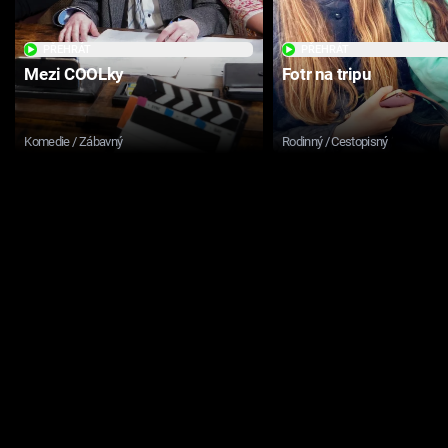
PŘEHRÁT
PŘEHRÁT
Mezi COOLky
Fotr na tripu
Komedie / Zábavný
Rodinný / Cestopisný