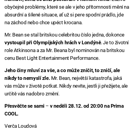
obyčejné problémy, které se ale v jeho přítomnosti mění na
absurdní a šílené situace, ať už si pere spodní prádlo, jde
na záchod nebo chce upéct krocana.
Mr. Bean se stal britskou celebritou číslo jedna, dokonce
vystoupil při Olympijských hrách v Londýně
. Je to životní
role Atkinsona a za Mr. Beana byl nominován na britskou
cenu Best Light Entertainment Performance.
Jeho činy mluví za vše, a co může zničit, to zničí, ale
nikdy to nemyslí zle.
Mr. Bean, největší katastrofa, jaká
vás může v životě potkat. Nikdy nevíte, jestli ji přežijete, ale
určitě vás nadobro změní.
Přesvěčte se sami
–
v neděli 28.12. od 20:00 na Prima
COOL.
Verča Loudová