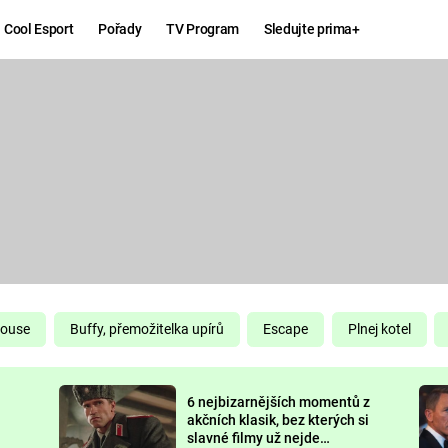
Cool Esport
Pořady
TV Program
Sledujte prima+
Hry
Zábava
MAFIA
ZÁBAVN
GALERI
GTA 6
NEJLEP
KINGDOM
KOMEDI
COME:
DELIVERANCE
CHUCK
House
Buffy, přemožitelka upírů
Escape
Plnej kotel
NORRIS
ESPORT
6 nejbizarnějších momentů z
DEADP
akčních klasik, bez kterých si
slavné filmy už nejde