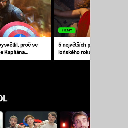
FILMY
ysvětlil, proč se
5 největších propadáků
le Kapitána
loňského roku: Disney na
jediné katastrofě prodělal 200
milionů dolarů
OL