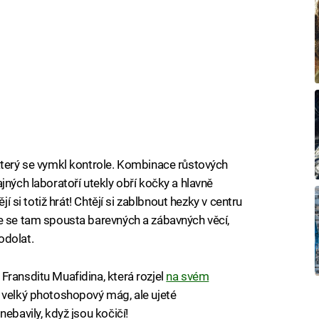
který se vymkl kontrole. Kombinace růstových
jných laboratoří utekly obří kočky a hlavně
jí si totiž hrát! Chtějí si zablbnout hezky v centru
e se tam spousta barevných a zábavných věcí,
odolat.
Fransditu Muafidina, která rozjel
na svém
ý velký photoshopový mág, ale ujeté
ebavily, když jsou kočičí!