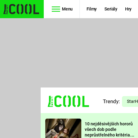
Menu
Filmy
Seriály
Hry
Seriály
Filmy
SIMPSONOVI
STAR WARS
HVĚZDNÁ
AVENGERS
BRÁNA
RYCHLE A
TEORIE
ZBĚSILE 10
Trendy:
VELKÉHO
Star
PREDÁTOR
TŘESKU
10 nejděsivějších hororů
FUTURAMA
všech dob podle
neprůstřelného kritéria.