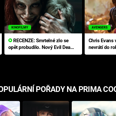
KINOFILMY
AVENGERS
RECENZE: Smrtelné zlo se
Chris Evans v
opět probudilo. Nový Evil Dead
nevrátí do ro
přichází s neodolatelnou
Ameriky
hororovou nabídkou
OPULÁRNÍ POŘADY NA PRIMA CO