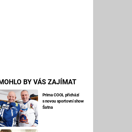
MOHLO BY VÁS ZAJÍMAT
Prima COOL přichází
s novou sportovní show
Šatna