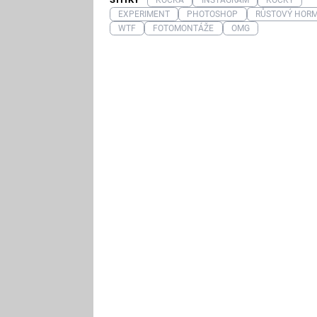
EXPERIMENT
PHOTOSHOP
RŮSTOVÝ HOR
WTF
FOTOMONTÁŽE
OMG