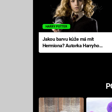
HARRY POTTER
Jakou barvu kůže má mít
Hermiona? Autorka Harryho
Pottera přišla s ráznou
odpovědí
P