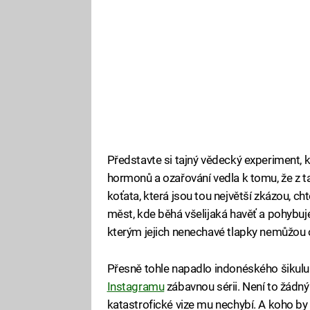
Představte si tajný vědecký experiment, 
hormonů a ozařování vedla k tomu, že z ta
koťata, která jsou tou největší zkázou, chtě
měst, kde běhá všelijaká havěť a pohybuj
kterým jejich nenechavé tlapky nemůžou 
Přesně tohle napadlo indonéského šikulu 
Instagramu
zábavnou sérii. Není to žádn
katastrofické vize mu nechybí. A koho by n