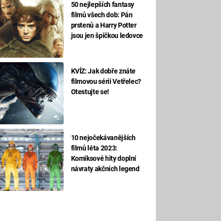
50 nejlepších fantasy
filmů všech dob: Pán
prstenů a Harry Potter
jsou jen špičkou ledovce
KVÍZ: Jak dobře znáte
filmovou sérii Vetřelec?
Otestujte se!
10 nejočekávanějších
filmů léta 2023:
Komiksové hity doplní
návraty akčních legend