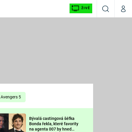
ŽIVĚ
Vyhledávání
Můj p
Prima+
É
CNN Prima NEWS
E
Prima FRESH
ŠÍ
Prima LIVING
E
Prima Ženy
Avengers 5
Prima LAJK
Bývalá castingová šéfka
OOL
Bonda řekla, které favority
Sledujte nás
na agenta 007 by hned