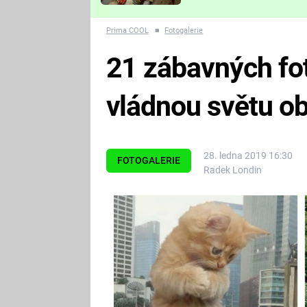
Které děsivé pecky vám
nejvíc zvednou tep?
Prima COOL
■
Fotogalerie
21 zábavných fot
vládnou světu ob
28. ledna 2019 16:30
FOTOGALERIE
Radek Londin