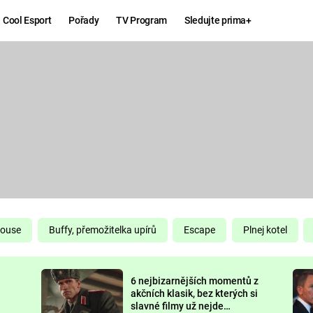
Cool Esport
Pořady
TV Program
Sledujte prima+
Hry
Zábava
MAFIA
ZÁBAVN
GALERI
GTA 6
NEJLEP
KINGDOM
KOMEDI
COME:
DELIVERANCE
CHUCK
House
Buffy, přemožitelka upírů
Escape
Plnej kotel
NORRIS
ESPORT
6 nejbizarnějších momentů z
DEADP
akčních klasik, bez kterých si
slavné filmy už nejde