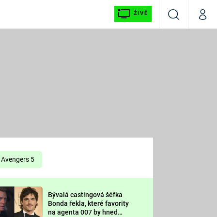
ŽIVĚ
Vyhledávání
Můj p
Prima+
É
CNN Prima NEWS
E
Prima FRESH
ŠÍ
Prima LIVING
E
Prima Ženy
Avengers 5
Prima LAJK
Bývalá castingová šéfka
OOL
Bonda řekla, které favority
Sledujte nás
na agenta 007 by hned