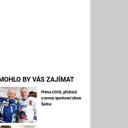
MOHLO BY VÁS ZAJÍMAT
Prima COOL přichází
s novou sportovní show
Šatna