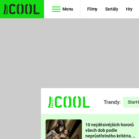
Menu
Filmy
Seriály
Hry
Seriály
Filmy
SIMPSONOVI
STAR WARS
HVĚZDNÁ
AVENGERS
BRÁNA
RYCHLE A
TEORIE
ZBĚSILE 10
Trendy:
VELKÉHO
Star
PREDÁTOR
TŘESKU
10 nejděsivějších hororů
FUTURAMA
všech dob podle
neprůstřelného kritéria.