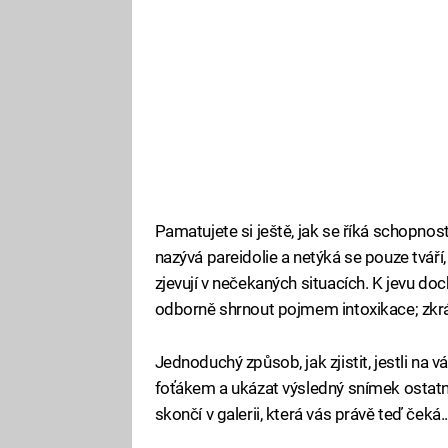
Pamatujete si ještě, jak se říká schopnos
nazývá pareidolie a netýká se pouze tváří,
zjevují v nečekaných situacích. K jevu doch
odborně shrnout pojmem intoxikace; zkrá
Jednoduchý způsob, jak zjistit, jestli na v
foťákem a ukázat výsledný snímek ostatn
skončí v galerii, která vás právě teď čeká..