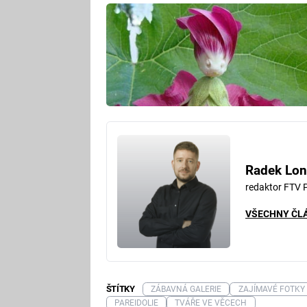
Radek Lon
redaktor FTV 
VŠECHNY ČL
ŠTÍTKY
ZÁBAVNÁ GALERIE
ZAJÍMAVÉ FOTKY
PAREIDOLIE
TVÁŘE VE VĚCECH