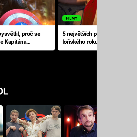
FILMY
ysvětlil, proč se
5 největších propadáků
le Kapitána
loňského roku: Disney na
jediné katastrofě prodělal 200
milionů dolarů
OL