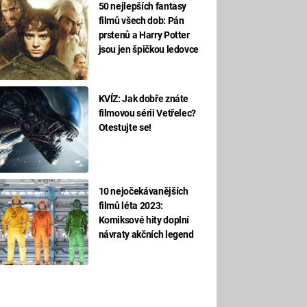
50 nejlepších fantasy
filmů všech dob: Pán
prstenů a Harry Potter
jsou jen špičkou ledovce
KVÍZ: Jak dobře znáte
filmovou sérii Vetřelec?
Otestujte se!
10 nejočekávanějších
filmů léta 2023:
Komiksové hity doplní
návraty akčních legend