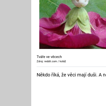
Tváře ve věcech
Zdroj: reddit.com / koláž
Někdo říká, že věci mají duši. A n