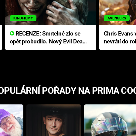
KINOFILMY
AVENGERS
RECENZE: Smrtelné zlo se
Chris Evans v
opět probudilo. Nový Evil Dead
nevrátí do ro
přichází s neodolatelnou
Ameriky
hororovou nabídkou
OPULÁRNÍ POŘADY NA PRIMA CO