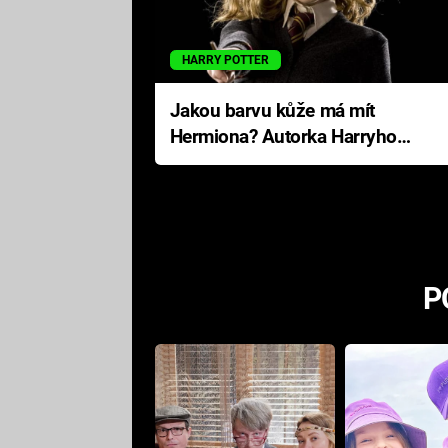
HARRY POTTER
Jakou barvu kůže má mít
Hermiona? Autorka Harryho
Pottera přišla s ráznou
odpovědí
P