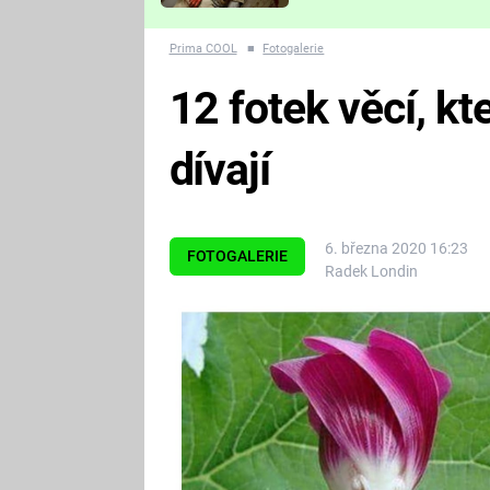
Které děsivé pecky vám
nejvíc zvednou tep?
Prima COOL
■
Fotogalerie
12 fotek věcí, kt
dívají
6. března 2020 16:23
FOTOGALERIE
Radek Londin