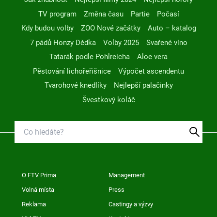
TV program
Změna času
Partie
Počasí
Kdy budou volby
ZOO Nové začátky
Auto – katalog
7 pádů Honzy Dědka
Volby 2025
Svařené víno
Tatarák podle Pohlreicha
Aloe vera
Pěstování lichořeřišnice
Výpočet ascendentu
Tvarohové knedlíky
Nejlepší palačinky
Švestkový koláč
O FTV Prima
Management
Volná místa
Press
Reklama
Castingy a výzvy