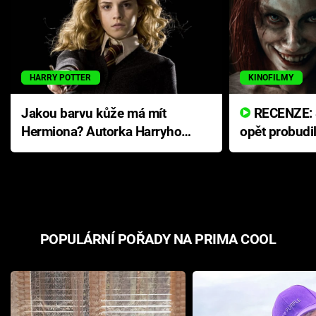
HARRY POTTER
KINOFILMY
Jakou barvu kůže má mít
RECENZE: Smrtelné zlo se
Hermiona? Autorka Harryho
opět probudi
Pottera přišla s ráznou
přichází s n
odpovědí
hororovou n
POPULÁRNÍ POŘADY NA PRIMA COOL