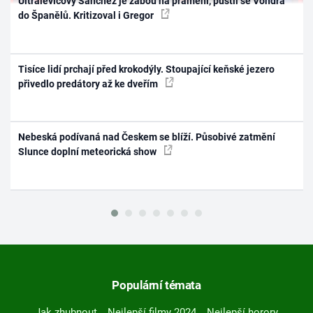
Ultralevicový Sánchez je žábou na prameni, pustil se Vondra
do Španělů. Kritizoval i Gregor
Tisíce lidí prchají před krokodýly. Stoupající keňské jezero
přivedlo predátory až ke dveřím
Nebeská podívaná nad Českem se blíží. Působivé zatmění
Slunce doplní meteorická show
Populární témata
Jak zhubnout
Nejlepší filmy 2024
Nejlepší horory