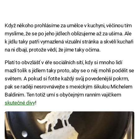
Když někoho prohlásíme za umělce v kuchyni, věčinou tím
myslime, že se po jeho jídlech oblizujeme až za ušima. Ale
k jídlu taky patři vymazlená vizuální stránka a skvělí kuchaři
na ni dbají, protože vědí, že jíme taky očima.
Platí to obvzlášť v éře sociálních sítí, kdy si mnoho lidí
mazlí tolik s jídlem taky proto, aby se o něj mohli podělit se
světem. A pokud si fotíte každý svůj povedenější pokrm,
pak se raději nesrovnávejte s mexickým šikulou Michelem
Baldinim. Ten totiž umí s obyčejným ranním vajíčkem
skutečné divy
!