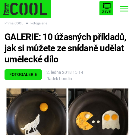
ŽIVĚ
Prima COOL
■
Fotogalerie
STARHOUSE
BUFFY, PŘEMOŽITELKA UPÍRŮ
Trendy:
GALERIE: 10 úžasných příkladů,
ESCAPE
PLNEJ KOTEL
AVENGERS 5
jak si můžete ze snídaně udělat
umělecké dílo
2. ledna 2018 15:14
FOTOGALERIE
Radek Londin
Témata
Filmy
Seriály
Hry