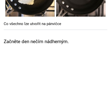
Cool Esport
Pořady
Co všechno lze utvořit na pánvičce
TV Program
Sledujte prima+
Začněte den nečím nádherným.
Přihlášení
Sledujte nás