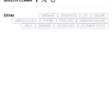
SDÍLEJTE ČLÁNEK
ŠTÍTKY
SNÍDANĚ
KREATIVITA
DIY
GALERIE
UMĚLECKÉ DÍLO
POKRM
FOOD ART
ZÁBAVNÁ GALERIE
JÍDLO
SNÍDANĚ
VOLSKÉ OKO
ZAJÍMAVÉ FOTKY