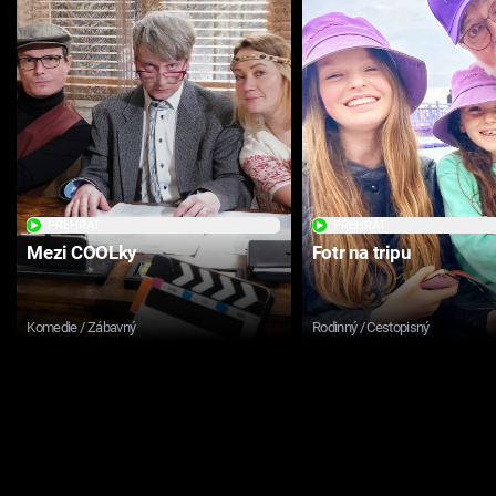
PŘEHRÁT
PŘEHRÁT
Mezi COOLky
Fotr na tripu
Komedie / Zábavný
Rodinný / Cestopisný