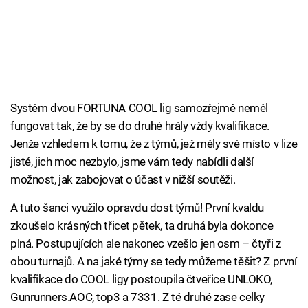
Systém dvou FORTUNA COOL lig samozřejmě neměl
fungovat tak, že by se do druhé hrály vždy kvalifikace.
Jenže vzhledem k tomu, že z týmů, jež měly své místo v lize
jisté, jich moc nezbylo, jsme vám tedy nabídli další
možnost, jak zabojovat o účast v nižší soutěži.
A tuto šanci využilo opravdu dost týmů! První kvaldu
zkoušelo krásných třicet pětek, ta druhá byla dokonce
plná. Postupujících ale nakonec vzešlo jen osm – čtyři z
obou turnajů. A na jaké týmy se tedy můžeme těšit? Z první
kvalifikace do COOL ligy postoupila čtveřice UNLOKO,
Gunrunners.AOC, top3 a 7331. Z té druhé zase celky