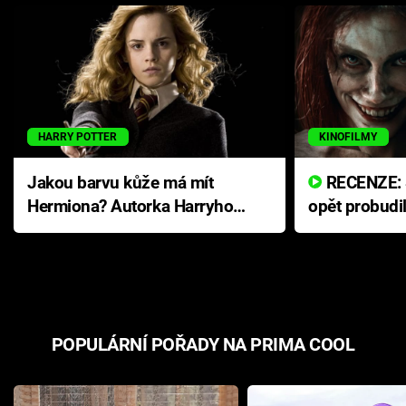
HARRY POTTER
KINOFILMY
Jakou barvu kůže má mít
RECENZE: Smrtelné zlo se
Hermiona? Autorka Harryho
opět probudi
Pottera přišla s ráznou
přichází s n
odpovědí
hororovou n
POPULÁRNÍ POŘADY NA PRIMA COOL