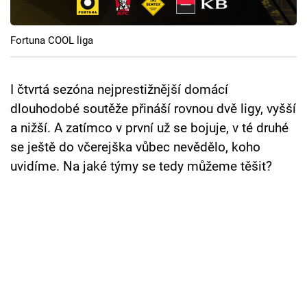
Cool Esport
Fortuna COOL liga
Pořady
TV Program
I čtvrtá sezóna nejprestižnější domácí
dlouhodobé soutěže přináší rovnou dvě ligy, vyšší
Sledujte prima+
a nižší. A zatímco v první už se bojuje, v té druhé
se ještě do včerejška vůbec nevědělo, koho
Přihlášení
uvidíme. Na jaké týmy se tedy můžeme těšit?
Sledujte nás