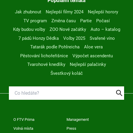
Populární témata
Jak zhubnout
Nejlepší filmy 2024
Nejlepší horory
TV program
Změna času
Partie
Počasí
Kdy budou volby
ZOO Nové začátky
Auto – katalog
7 pádů Honzy Dědka
Volby 2025
Svařené víno
Tatarák podle Pohlreicha
Aloe vera
Pěstování lichořeřišnice
Výpočet ascendentu
Tvarohové knedlíky
Nejlepší palačinky
Švestkový koláč
O FTV Prima
Management
Volná místa
Press