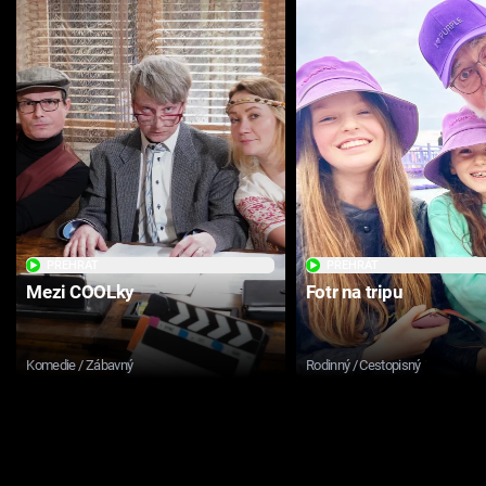
PŘEHRÁT
PŘEHRÁT
Mezi COOLky
Fotr na tripu
Komedie / Zábavný
Rodinný / Cestopisný