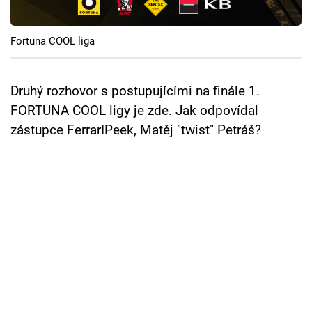
Cool Esport
Fortuna COOL liga
Pořady
TV Program
Druhý rozhovor s postupujícími na finále 1.
FORTUNA COOL ligy je zde. Jak odpovídal
Sledujte prima+
zástupce FerrarIPeek, Matěj "twist" Petráš?
Přihlášení
Sledujte nás