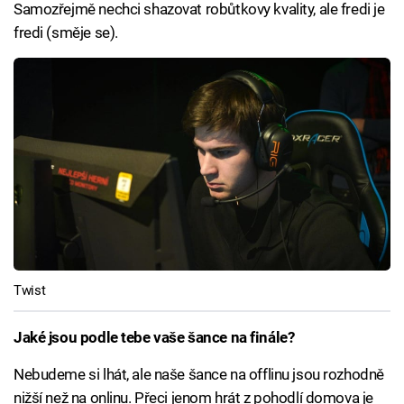
Samozřejmě nechci shazovat robůtkovy kvality, ale fredi je
fredi (směje se).
Twist
Jaké jsou podle tebe vaše šance na finále?
Nebudeme si lhát, ale naše šance na offlinu jsou rozhodně
nižší než na onlinu. Přeci jenom hrát z pohodlí domova je