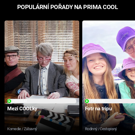
POPULÁRNÍ POŘADY NA PRIMA COOL
PŘEHRÁT
PŘEHRÁT
Mezi COOLky
Fotr na tripu
Komedie / Zábavný
Rodinný / Cestopisný