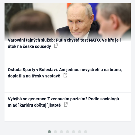
Varování tajných služeb: Putin chystá test NATO. Ve hře je i
útok na české sousedy
Ostuda Sparty v Boleslavi: Ani jednou nevystřelila na bránu,
doplatila na třesk v sestavě
Vyhýbá se generace Z vedoucím pozicím? Podle sociologů
mladí kariéru obětují jistotě