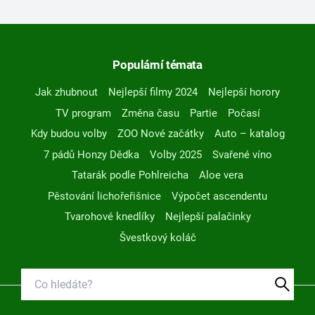
Populární témata
Jak zhubnout
Nejlepší filmy 2024
Nejlepší horory
TV program
Změna času
Partie
Počasí
Kdy budou volby
ZOO Nové začátky
Auto – katalog
7 pádů Honzy Dědka
Volby 2025
Svařené víno
Tatarák podle Pohlreicha
Aloe vera
Pěstování lichořeřišnice
Výpočet ascendentu
Tvarohové knedlíky
Nejlepší palačinky
Švestkový koláč