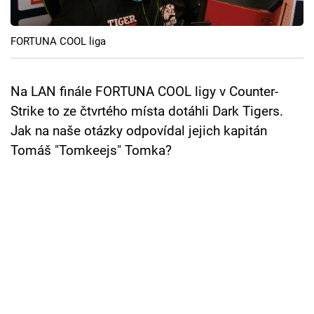
Cool Esport
FORTUNA COOL liga
Pořady
TV Program
Na LAN finále FORTUNA COOL ligy v Counter-
Strike to ze čtvrtého místa dotáhli Dark Tigers.
Sledujte prima+
Jak na naše otázky odpovídal jejich kapitán
Tomáš "Tomkeejs" Tomka?
Přihlášení
Sledujte nás