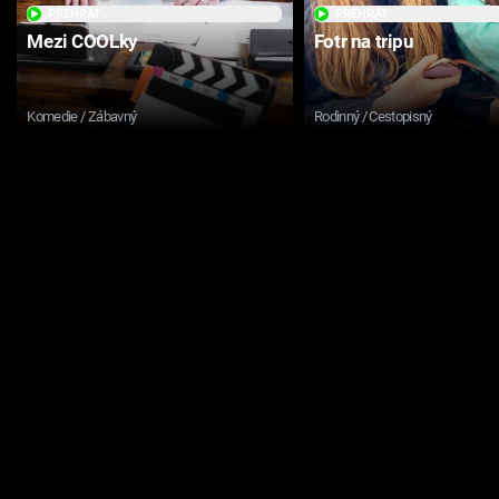
PŘEHRÁT
PŘEHRÁT
Mezi COOLky
Fotr na tripu
Komedie / Zábavný
Rodinný / Cestopisný