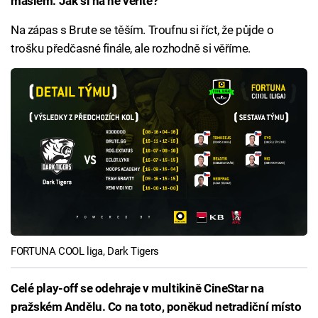
máslem. Jak si na ně věříte?
Na zápas s Brute se těším. Troufnu si říct, že půjde o
trošku předčasné finále, ale rozhodně si věříme.
FORTUNA COOL liga, Dark Tigers
Celé play-off se odehraje v multikině CineStar na
pražském Andělu. Co na toto, poněkud netradiční místo