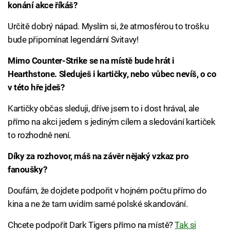
konání akce říkáš?
Určitě dobrý nápad. Myslím si, že atmosférou to trošku
bude připomínat legendární Svitavy!
Mimo Counter-Strike se na místě bude hrát i
Hearthstone. Sleduješ i kartičky, nebo vůbec nevíš, o co
v této hře jdeš?
Kartičky občas sleduji, dříve jsem to i dost hrával, ale
přímo na akci jedem s jediným cílem a sledování kartiček
to rozhodně není.
Díky za rozhovor, máš na závěr nějaký vzkaz pro
fanoušky?
Doufám, že dojdete podpořit v hojném počtu přímo do
kina a ne že tam uvidím samé polské skandování.
Chcete podpořit Dark Tigers přímo na místě?
Tak si