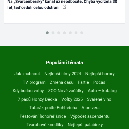
Na „Švarcenberský“ kanál už neodbočíte. Chyba vydržela 30
let, teď ceduli celou odstraní
Populární témata
Jak zhubnout
Nejlepší filmy 2024
Nejlepší horory
TV program
Změna času
Partie
Počasí
Kdy budou volby
ZOO Nové začátky
Auto – katalog
7 pádů Honzy Dědka
Volby 2025
Svařené víno
Tatarák podle Pohlreicha
Aloe vera
Pěstování lichořeřišnice
Výpočet ascendentu
Tvarohové knedlíky
Nejlepší palačinky