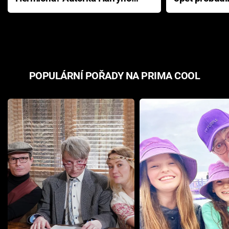
Pottera přišla s ráznou
přichází s n
odpovědí
hororovou n
POPULÁRNÍ POŘADY NA PRIMA COOL