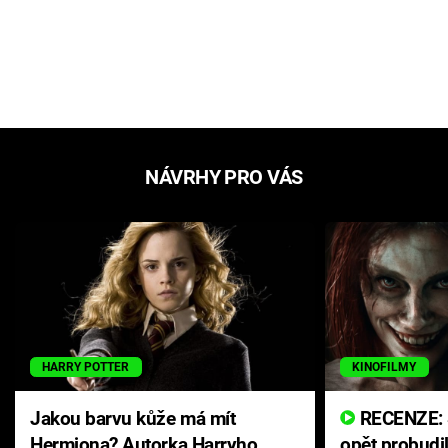
NÁVRHY PRO VÁS
HARRY POTTER
KINOFILMY
Jakou barvu kůže má mít
RECENZE: Smrtelné zlo se
Hermiona? Autorka Harryho
opět probudi