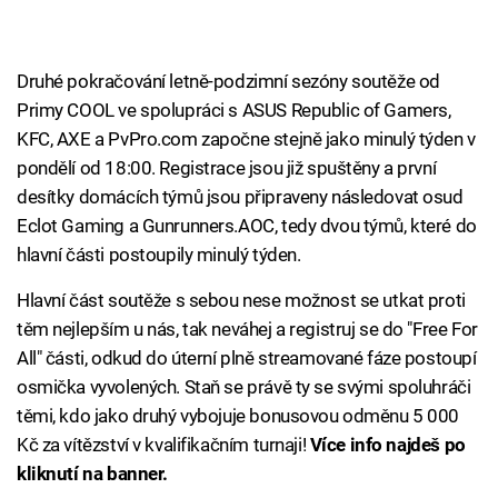
Druhé pokračování letně-podzimní sezóny soutěže od
Primy COOL ve spolupráci s ASUS Republic of Gamers,
KFC, AXE a PvPro.com započne stejně jako minulý týden v
pondělí od 18:00. Registrace jsou již spuštěny a první
desítky domácích týmů jsou připraveny následovat osud
Eclot Gaming a Gunrunners.AOC, tedy dvou týmů, které do
hlavní části postoupily minulý týden.
Hlavní část soutěže s sebou nese možnost se utkat proti
těm nejlepším u nás, tak neváhej a registruj se do "Free For
All" části, odkud do úterní plně streamované fáze postoupí
osmička vyvolených. Staň se právě ty se svými spoluhráči
těmi, kdo jako druhý vybojuje bonusovou odměnu 5 000
Kč za vítězství v kvalifikačním turnaji!
Více info najdeš po
kliknutí na banner.