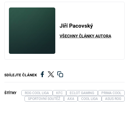
Jiří Pacovský
VŠECHNY ČLÁNKY AUTORA
SDÍLEJTE ČLÁNEK
ŠTÍTKY
ROG COOL LIGA
KFC
ECLOT GAMING
PRIMA COOL
SPORTOVNÍ SOUTĚŽ
AXA
COOL LIGA
ASUS ROG