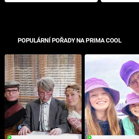
Pottera přišla s ráznou
přichází s n
odpovědí
hororovou n
POPULÁRNÍ POŘADY NA PRIMA COOL
PŘEHRÁT
PŘEHRÁT