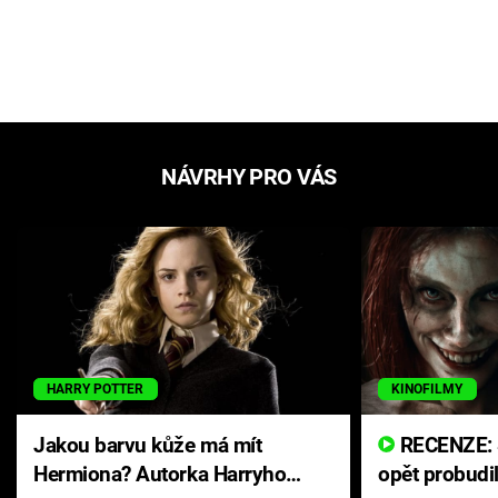
NÁVRHY PRO VÁS
HARRY POTTER
KINOFILMY
Jakou barvu kůže má mít
RECENZE: Smrtelné zlo se
Hermiona? Autorka Harryho
opět probudi