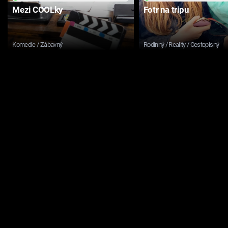
Mezi COOLky
Fotr na tripu
Komedie / Zábavný
Rodinný / Reality / Cestopisný