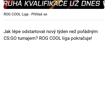
Cool Esport
ROG COOL Liga - Přihlaš se
Pořady
TV Program
Jak lépe odstartovat nový týden než pořádným
CS:GO turnajem? ROG COOL liga pokračuje!
Sledujte prima+
Přihlášení
Sledujte nás