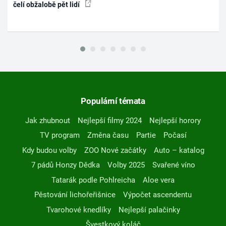
čelí obžalobě pět lidí
Populární témata
Jak zhubnout
Nejlepší filmy 2024
Nejlepší horory
TV program
Změna času
Partie
Počasí
Kdy budou volby
ZOO Nové začátky
Auto – katalog
7 pádů Honzy Dědka
Volby 2025
Svařené víno
Tatarák podle Pohlreicha
Aloe vera
Pěstování lichořeřišnice
Výpočet ascendentu
Tvarohové knedlíky
Nejlepší palačinky
Švestkový koláč