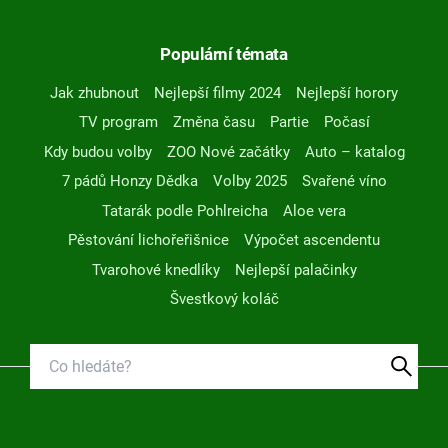
Populární témata
Jak zhubnout
Nejlepší filmy 2024
Nejlepší horory
TV program
Změna času
Partie
Počasí
Kdy budou volby
ZOO Nové začátky
Auto – katalog
7 pádů Honzy Dědka
Volby 2025
Svařené víno
Tatarák podle Pohlreicha
Aloe vera
Pěstování lichořeřišnice
Výpočet ascendentu
Tvarohové knedlíky
Nejlepší palačinky
Švestkový koláč