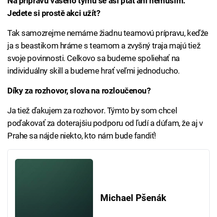
Na přípravu vašeho týmu se asi ptát ani nemusím.
Jedete si prostě akci užít?
Tak samozrejme nemáme žiadnu teamovú prípravu, keďže
ja s beastikom hráme s teamom a zvyšný traja majú tiež
svoje povinnosti. Celkovo sa budeme spoliehať na
individuálny skill a budeme hrať veľmi jednoducho.
Díky za rozhovor, slova na rozloučenou?
Ja tiež ďakujem za rozhovor. Týmto by som chcel
poďakovať za doterajšiu podporu od ľudí a dúfam, že aj v
Prahe sa nájde niekto, kto nám bude fandiť!
Michael Pšenák