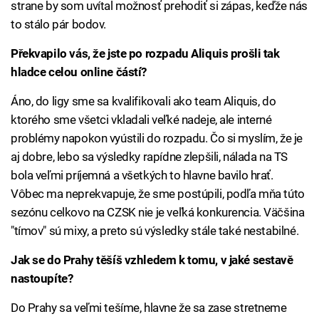
strane by som uvítal možnosť prehodiť si zápas, keďže nás
to stálo pár bodov.
Překvapilo vás, že jste po rozpadu Aliquis prošli tak
hladce celou online částí?
Áno, do ligy sme sa kvalifikovali ako team Aliquis, do
ktorého sme všetci vkladali veľké nadeje, ale interné
problémy napokon vyústili do rozpadu. Čo si myslím, že je
aj dobre, lebo sa výsledky rapídne zlepšili, nálada na TS
bola veľmi príjemná a všetkých to hlavne bavilo hrať.
Vôbec ma neprekvapuje, že sme postúpili, podľa mňa túto
sezónu celkovo na CZSK nie je veľká konkurencia. Väčšina
"tímov" sú mixy, a preto sú výsledky stále také nestabilné.
Jak se do Prahy těšíš vzhledem k tomu, v jaké sestavě
nastoupíte?
Do Prahy sa veľmi tešíme, hlavne že sa zase stretneme