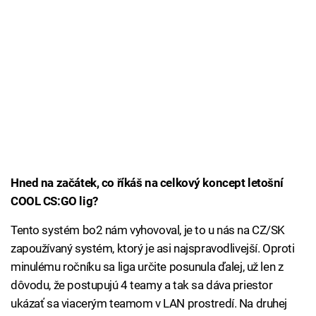
Hned na začátek, co říkáš na celkový koncept letošní
COOL CS:GO lig?
Tento systém bo2 nám vyhovoval, je to u nás na CZ/SK
zapoužívaný systém, ktorý je asi najspravodlivejší. Oproti
minulému ročníku sa liga určite posunula ďalej, už len z
dôvodu, že postupujú 4 teamy a tak sa dáva priestor
ukázať sa viacerým teamom v LAN prostredí. Na druhej