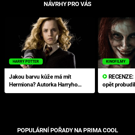
NÁVRHY PRO VÁS
HARRY POTTER
KINOFILMY
Jakou barvu kůže má mít
RECENZE: Smrtelné zlo se
Hermiona? Autorka Harryho
opět probudi
Pottera přišla s ráznou
přichází s n
odpovědí
hororovou n
POPULÁRNÍ POŘADY NA PRIMA COOL