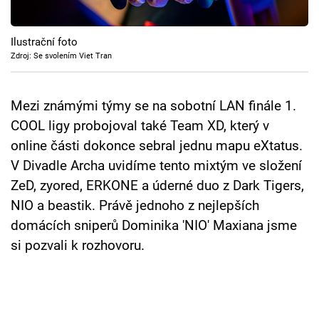
Cool Esport
Ilustrační foto
Pořady
Zdroj: Se svolením Viet Tran
TV Program
Mezi známými týmy se na sobotní LAN finále 1.
Sledujte prima+
COOL ligy probojoval také Team XD, který v
online části dokonce sebral jednu mapu eXtatus.
Přihlášení
V Divadle Archa uvidíme tento mixtým ve složení
ZeD, zyored, ERKONE a úderné duo z Dark Tigers,
NIO a beastik. Právě jednoho z nejlepších
Sledujte nás
domácích sniperů Dominika 'NIO' Maxiana jsme
si pozvali k rozhovoru.