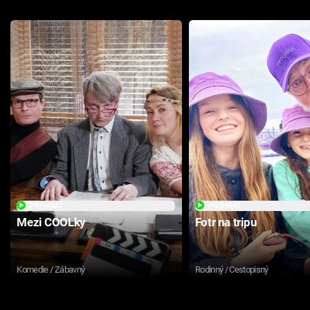
PŘEHRÁT
PŘEHRÁT
Mezi COOLky
Fotr na tripu
Komedie / Zábavný
Rodinný / Cestopisný