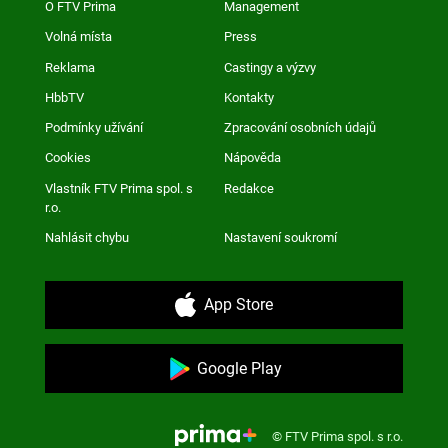
O FTV Prima
Management
Volná místa
Press
Reklama
Castingy a výzvy
HbbTV
Kontakty
Podmínky užívání
Zpracování osobních údajů
Cookies
Nápověda
Vlastník FTV Prima spol. s
Redakce
r.o.
Nahlásit chybu
Nastavení soukromí
App Store
Google Play
© FTV Prima spol. s r.o.