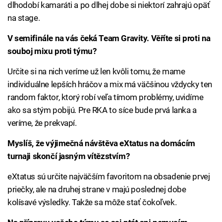
dlhodobí kamaráti a po dlhej dobe si niektorí zahrajú opäť
na stage.
V semifinále na vás čeká Team Gravity. Věříte si proti na
souboj mixu proti týmu?
Určite si na nich veríme už len kvôli tomu, že mame
individuálne lepších hráčov a mix má väčšinou vždycky ten
random faktor, ktorý robí veľa tímom problémy, uvidíme
ako sa stým pobijú. Pre RKA to síce bude prvá lanka a
veríme, že prekvapí.
Myslíš, že výjimečná návštěva eXtatus na domácím
turnaji skončí jasným vítězstvím?
eXtatus sú určite najväčším favoritom na obsadenie prvej
priečky, ale na druhej strane v majú poslednej dobe
kolísavé výsledky. Takže sa môže stať čokoľvek.